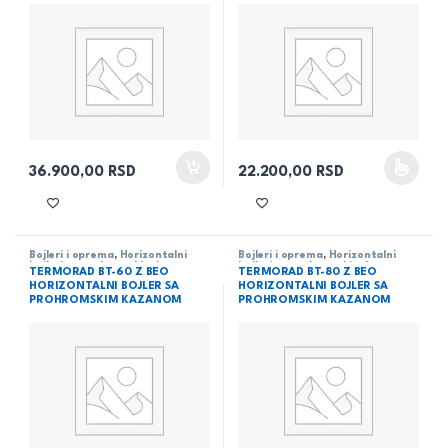
36.900,00
RSD
22.200,00
RSD
Ovaj proizvod ima više varijanti
Bojleri i oprema
,
Horizontalni
Bojleri i oprema
,
Horizontalni
bojleri sa prohromskim kazanom
,
bojleri sa prohromskim kazanom
,
TERMORAD BT-60 Z BEO
TERMORAD BT-80 Z BEO
Termorad
,
Vodovod
Termorad
,
Vodovod
HORIZONTALNI BOJLER SA
HORIZONTALNI BOJLER SA
PROHROMSKIM KAZANOM
PROHROMSKIM KAZANOM