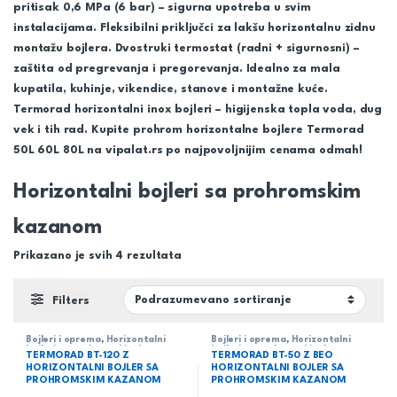
pritisak 0,6 MPa (6 bar) – sigurna upotreba u svim
instalacijama. Fleksibilni priključci za lakšu horizontalnu zidnu
montažu bojlera. Dvostruki termostat (radni + sigurnosni) –
zaštita od pregrevanja i pregorevanja. Idealno za mala
kupatila, kuhinje, vikendice, stanove i montažne kuće.
Termorad horizontalni inox bojleri – higijenska topla voda, dug
vek i tih rad. Kupite prohrom horizontalne bojlere Termorad
50L 60L 80L na vipalat.rs po najpovoljnijim cenama odmah!
Horizontalni bojleri sa prohromskim
kazanom
Prikazano je svih 4 rezultata
Filters
Bojleri i oprema
,
Horizontalni
Bojleri i oprema
,
Horizontalni
bojleri sa prohromskim kazanom
,
bojleri sa prohromskim kazanom
,
TERMORAD BT-120 Z
TERMORAD BT-50 Z BEO
Termorad
,
Vodovod
Termorad
,
Vodovod
HORIZONTALNI BOJLER SA
HORIZONTALNI BOJLER SA
PROHROMSKIM KAZANOM
PROHROMSKIM KAZANOM