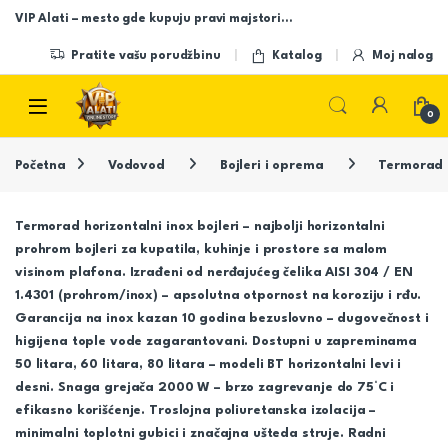
Skip to navigation
Skip to content
VIP Alati – mesto gde kupuju pravi majstori…
Pratite vašu porudžbinu
Katalog
Moj nalog
Open
0
Početna
Vodovod
Bojleri i oprema
Termorad
Termorad horizontalni inox bojleri – najbolji horizontalni
prohrom bojleri za kupatila, kuhinje i prostore sa malom
visinom plafona. Izrađeni od nerđajućeg čelika AISI 304 / EN
1.4301 (prohrom/inox) – apsolutna otpornost na koroziju i rđu.
Garancija na inox kazan 10 godina bezuslovno – dugovečnost i
higijena tople vode zagarantovani. Dostupni u zapreminama
50 litara, 60 litara, 80 litara – modeli BT horizontalni levi i
desni. Snaga grejača 2000 W – brzo zagrevanje do 75°C i
efikasno korišćenje. Troslojna poliuretanska izolacija –
minimalni toplotni gubici i značajna ušteda struje. Radni