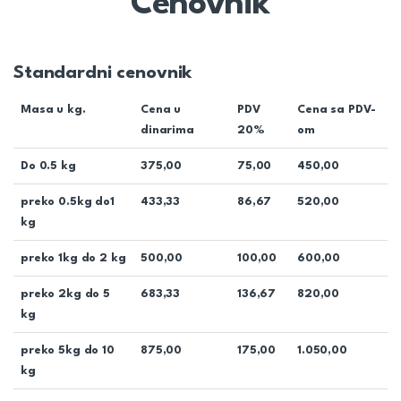
Cenovnik
Standardni cenovnik
Masa u kg.
Cena u
PDV
Cena sa PDV-
dinarima
20%
om
Do 0.5 kg
375,00
75,00
450,00
preko 0.5kg do1
433,33
86,67
520,00
kg
preko 1kg do 2 kg
500,00
100,00
600,00
preko 2kg do 5
683,33
136,67
820,00
kg
preko 5kg do 10
875,00
175,00
1.050,00
kg