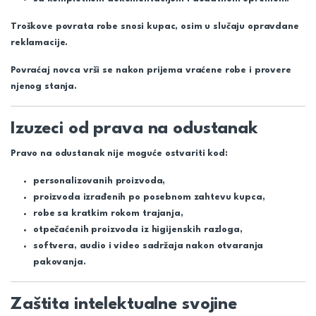
Troškove povrata robe snosi kupac, osim u slučaju opravdane
reklamacije.
Povraćaj novca vrši se nakon prijema vraćene robe i provere
njenog stanja.
Izuzeci od prava na odustanak
Pravo na odustanak nije moguće ostvariti kod:
personalizovanih proizvoda,
proizvoda izrađenih po posebnom zahtevu kupca,
robe sa kratkim rokom trajanja,
otpečaćenih proizvoda iz higijenskih razloga,
softvera, audio i video sadržaja nakon otvaranja
pakovanja.
Zaštita intelektualne svojine