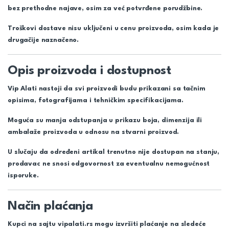
bez prethodne najave, osim za već potvrđene porudžbine.
Troškovi dostave nisu uključeni u cenu proizvoda, osim kada je
drugačije naznačeno.
Opis proizvoda i dostupnost
Vip Alati nastoji da svi proizvodi budu prikazani sa tačnim
opisima, fotografijama i tehničkim specifikacijama.
Moguća su manja odstupanja u prikazu boja, dimenzija ili
ambalaže proizvoda u odnosu na stvarni proizvod.
U slučaju da određeni artikal trenutno nije dostupan na stanju,
prodavac ne snosi odgovornost za eventualnu nemogućnost
isporuke.
Način plaćanja
Kupci na sajtu vipalati.rs mogu izvršiti plaćanje na sledeće