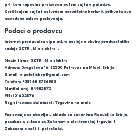
prilikom kupovine proizvoda putem sajta vipalati.rs.
Korišćenjem sajta i potvrdom narudžbine korisnik prihvata sve
navedene uslove poslovanja.
Podaci o prodavcu
Internet prodavnica vipalati.rs posluje u okviru preduzetničke
radnje SZTR „Min elektro“.
Naziv firme:
SZTR „Min elektro“
Adresa:
Dragoševa 16, 12300 Petrovac na Mlavi, Srbija
E-mail:
vipalatishop@gmail.com
Telefon:
+381 65 8786850
Matični broj:
54952872
PIB:
101602876
Registrovana delatnost:
Trgovina na malo
Poslovanje se obavlja u skladu sa zakonima Republike Srbije,
posebno u skladu sa Zakonom o elektronskoj trgovini i
Zakonom o zaštiti potrošača.