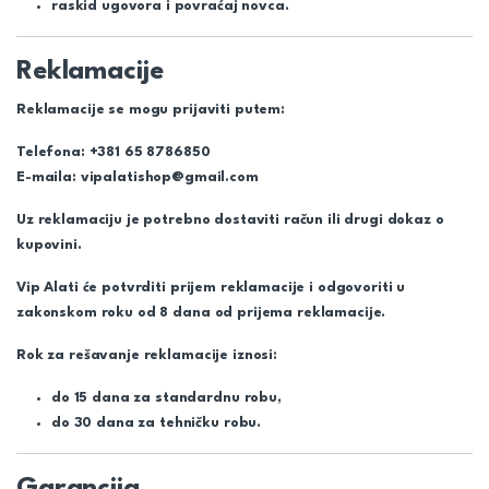
raskid ugovora i povraćaj novca.
Reklamacije
Reklamacije se mogu prijaviti putem:
Telefona:
+381 65 8786850
E-maila:
vipalatishop@gmail.com
Uz reklamaciju je potrebno dostaviti račun ili drugi dokaz o
kupovini.
Vip Alati će potvrditi prijem reklamacije i odgovoriti u
zakonskom roku od 8 dana od prijema reklamacije.
Rok za rešavanje reklamacije iznosi:
do 15 dana za standardnu robu,
do 30 dana za tehničku robu.
Garancija