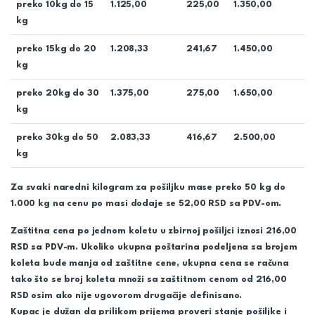
preko 10kg do 15
1.125,00
225,00
1.350,00
kg
preko 15kg do 20
1.208,33
241,67
1.450,00
kg
preko 20kg do 30
1.375,00
275,00
1.650,00
kg
preko 30kg do 50
2.083,33
416,67
2.500,00
kg
Za svaki naredni kilogram za pošiljku mase preko 50 kg do
1.000 kg na cenu po masi dodaje se 52,00 RSD sa PDV-om.
Zaštitna cena po jednom koletu u zbirnoj pošiljci iznosi 216,00
RSD sa PDV-m. Ukoliko ukupna poštarina podeljena sa brojem
koleta bude manja od zaštitne cene, ukupna cena se računa
tako što se broj koleta množi sa zaštitnom cenom od 216,00
RSD osim ako nije ugovorom drugačije definisano.
Kupac je dužan da prilikom prijema proveri stanje pošiljke i