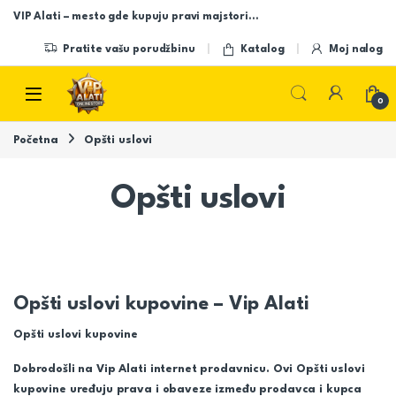
Skip to navigation
Skip to content
VIP Alati – mesto gde kupuju pravi majstori…
Pratite vašu porudžbinu
Katalog
Moj nalog
Open
0
Početna
Opšti uslovi
Opšti uslovi
Opšti uslovi kupovine – Vip Alati
Opšti uslovi kupovine
Dobrodošli na
Vip Alati
internet prodavnicu. Ovi Opšti uslovi
kupovine uređuju prava i obaveze između prodavca i kupca