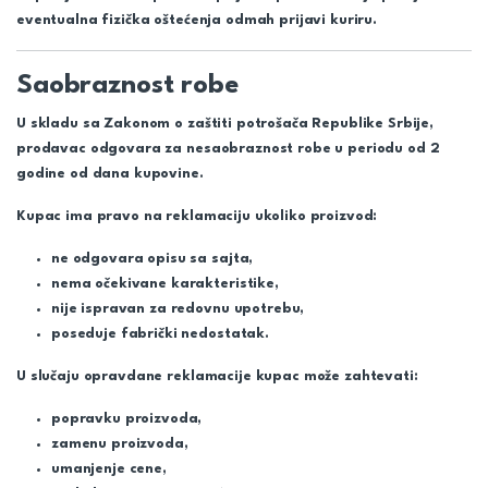
eventualna fizička oštećenja odmah prijavi kuriru.
Saobraznost robe
U skladu sa Zakonom o zaštiti potrošača Republike Srbije,
prodavac odgovara za nesaobraznost robe u periodu od 2
godine od dana kupovine.
Kupac ima pravo na reklamaciju ukoliko proizvod:
ne odgovara opisu sa sajta,
nema očekivane karakteristike,
nije ispravan za redovnu upotrebu,
poseduje fabrički nedostatak.
U slučaju opravdane reklamacije kupac može zahtevati:
popravku proizvoda,
zamenu proizvoda,
umanjenje cene,