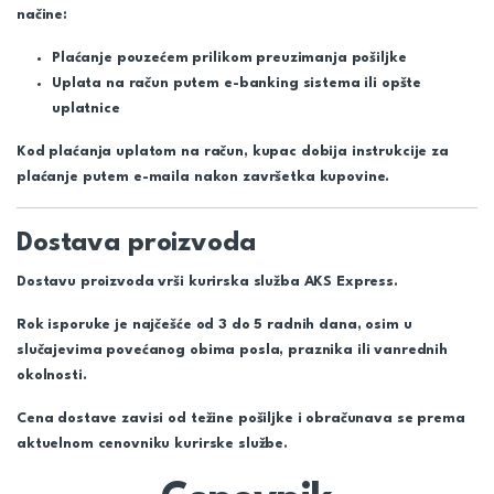
načine:
Plaćanje pouzećem prilikom preuzimanja pošiljke
Uplata na račun putem e-banking sistema ili opšte
uplatnice
Kod plaćanja uplatom na račun, kupac dobija instrukcije za
plaćanje putem e-maila nakon završetka kupovine.
Dostava proizvoda
Dostavu proizvoda vrši kurirska služba AKS Express.
Rok isporuke je najčešće od 3 do 5 radnih dana, osim u
slučajevima povećanog obima posla, praznika ili vanrednih
okolnosti.
Cena dostave zavisi od težine pošiljke i obračunava se prema
aktuelnom cenovniku kurirske službe.