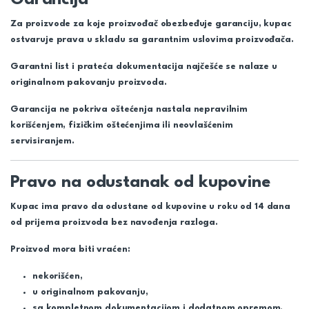
Za proizvode za koje proizvođač obezbeđuje garanciju, kupac
ostvaruje prava u skladu sa garantnim uslovima proizvođača.
Garantni list i prateća dokumentacija najčešće se nalaze u
originalnom pakovanju proizvoda.
Garancija ne pokriva oštećenja nastala nepravilnim
korišćenjem, fizičkim oštećenjima ili neovlašćenim
servisiranjem.
Pravo na odustanak od kupovine
Kupac ima pravo da odustane od kupovine u roku od 14 dana
od prijema proizvoda bez navođenja razloga.
Proizvod mora biti vraćen:
nekorišćen,
u originalnom pakovanju,
sa kompletnom dokumentacijom i dodatnom opremom.