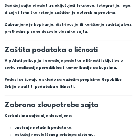
Sadržaj sajta vipalati.rs uključujući tekstove, fotografije, logo,
dizajn i tehnička rešenja zaštićen je autorskim pravima.
Zabranjeno je kopiranje, distribucija ili korišćenje sadržaja bez
prethodne pisane dozvole vlasnika sajta.
Zaštita podataka o ličnosti
Vip Alati prikuplja i obrađuje podatke o ličnosti isključivo u
svrhu realizacije porudžbina i komunikacije sa kupcima.
Podaci se čuvaju u skladu sa važećim propisima Republike
Srbije o zaštiti podataka o ličnosti.
Zabrana zloupotrebe sajta
Korisnicima sajta nije dozvoljeno:
unošenje netačnih podataka,
pokušaj neovlašćenog pristupa sistemu,