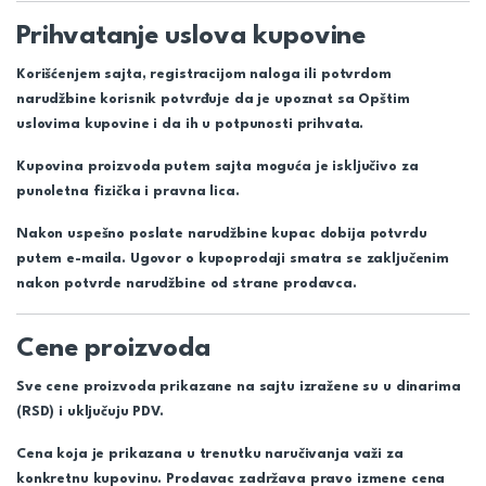
Prihvatanje uslova kupovine
Korišćenjem sajta, registracijom naloga ili potvrdom
narudžbine korisnik potvrđuje da je upoznat sa Opštim
uslovima kupovine i da ih u potpunosti prihvata.
Kupovina proizvoda putem sajta moguća je isključivo za
punoletna fizička i pravna lica.
Nakon uspešno poslate narudžbine kupac dobija potvrdu
putem e-maila. Ugovor o kupoprodaji smatra se zaključenim
nakon potvrde narudžbine od strane prodavca.
Cene proizvoda
Sve cene proizvoda prikazane na sajtu izražene su u dinarima
(RSD) i uključuju PDV.
Cena koja je prikazana u trenutku naručivanja važi za
konkretnu kupovinu. Prodavac zadržava pravo izmene cena