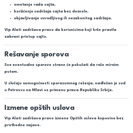
ometanje rada sajta,
korišćenje sadržaja sajta bez dozvole,
objavljivanje uvredljivog ili nezakonitog sadržaja.
Vip Alati zadržava pravo da korisnicima koji krše pravila
zabrani pristup sajtu.
Rešavanje sporova
Sve eventualne sporove strane će pokušati da reše mirnim
putem.
U slučaju nemogućnosti sporazumnog rešenja, nadležan je sud
u Petrovcu na Mlavi uz primenu prava Republike Srbije.
Izmene opštih uslova
Vip Alati zadržava pravo izmene Opštih uslova kupovine bez
prethodne najave.