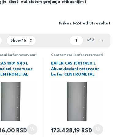
je, čineći vaš sistem grejanja efikasnijim i
Prikaz 1–24 od 51 rezultat
→
of 3
tal bafer rezervoari
Centrometal bafer rezervoari
no skladištenje tople
– Efikasno skladištenje tople
e vodeCentrometal
tehničke vodeCentrometal
AS 1001 940 L
BAFER CAS 1501 1450 L
cioni rezervoar
Akumulacioni rezervoar
CENTROMETAL
bafer CENTROMETAL
046,00
RSD
173.428,19
RSD