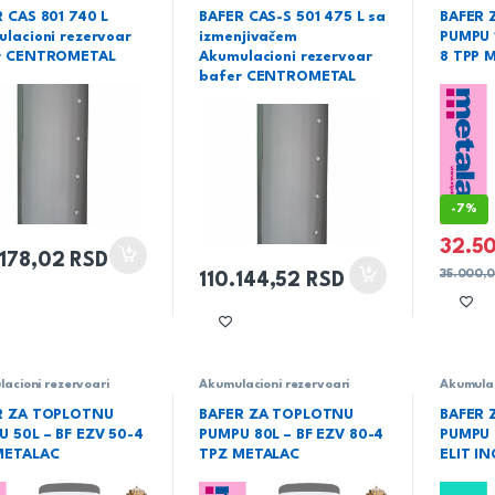
čke vodeCentrometal
tehničke vodeCentrometal
rezervoa
 CAS 801 740 L
BAFER CAS-S 501 475 L sa
BAFER 
vodu baf
lacioni rezervoar
izmenjivačem
PUMPU 1
Metalac
r CENTROMETAL
Akumulacioni rezervoar
8 TPP 
bafer CENTROMETAL
-
7%
32.5
.178,02
RSD
35.000,
110.144,52
RSD
acioni rezervoari
Akumulacioni rezervoari
Akumulac
,
Akumulacioni
baferi
,
Akumulacioni
baferi
,
A
oari za toplu tehničku
rezervoari za toplu tehničku
rezervoa
R ZA TOPLOTNU
BAFER ZA TOPLOTNU
BAFER 
aferi
,
Grejanje
,
vodu baferi
,
Grejanje
,
vodu baf
 50L – BF EZV 50-4
PUMPU 80L – BF EZV 80-4
PUMPU 
ac
Metalac
Grejanje
METALAC
TPZ METALAC
ELIT I