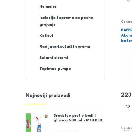
Heimeier
Izolacija i oprema za podno
Centro
grejanje
– Efik
tehni
BAFER
Akumu
Kotlovi
bafe
Radijatori,sušači i oprema
Solarni sistemi
Toplotne pumpe
223
Najnoviji proizvodi
Sredstvo protiv buđi i
gljivica 500 ml - MOLDEX
Centro
– Efik