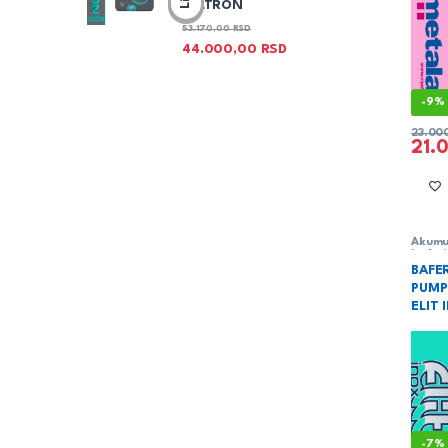
SELTRON
53.170,00
RSD
44.000,00
RSD
-
9%
23.00
21.
Akumul
baferi
rezerv
BAFE
vodu b
PUMP
Grejan
ELIT
-
7%