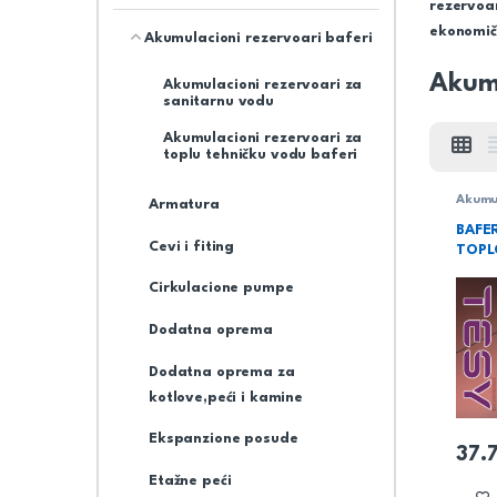
rezervoar
ekonomič
Akumulacioni rezervoari baferi
Akumu
Akumulacioni rezervoari za
sanitarnu vodu
Akumulacioni rezervoari za
toplu tehničku vodu baferi
Akumul
Armatura
baferi
rezerv
BAFE
vodu b
Cevi i fiting
TOPL
Cirkulacione pumpe
Dodatna oprema
Dodatna oprema za
kotlove,peći i kamine
Ekspanzione posude
37.
Etažne peći