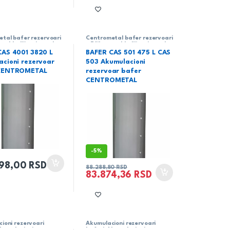
tal bafer rezervoari
Centrometal bafer rezervoari
no skladištenje tople
– Efikasno skladištenje tople
e vodeCentrometal
tehničke vodeCentrometal
CAS 4001 3820 L
BAFER CAS 501 475 L CAS
cioni rezervoar
503 Akumulacioni
CENTROMETAL
rezervoar bafer
CENTROMETAL
-
5%
598,00
RSD
88.288,80
RSD
83.874,36
RSD
ioni rezervoari
Akumulacioni rezervoari
kumulacioni
baferi
,
Akumulacioni