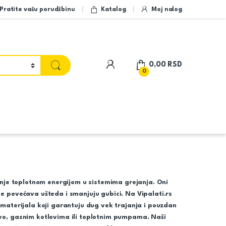
Pratite vašu porudžbinu
Katalog
Moj nalog
My Account
0,00
RSD
0
janje toplotnom energijom u sistemima grejanja. Oni
e povećava ušteda i smanjuju gubici. Na Vipalati.rs
 materijala koji garantuju dug vek trajanja i pouzdan
ivo, gasnim kotlovima ili toplotnim pumpama. Naši