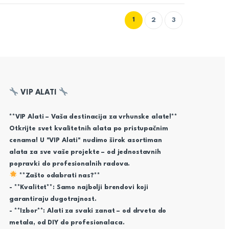
1
2
3
VIP ALATI
**VIP Alati – Vaša destinacija za vrhunske alate!**
Otkrijte svet kvalitetnih alata po pristupačnim
cenama! U "VIP Alati" nudimo širok asortiman
alata za sve vaše projekte – od jednostavnih
popravki do profesionalnih radova.
**Zašto odabrati nas?**
- **Kvalitet**: Samo najbolji brendovi koji
garantiraju dugotrajnost.
- **Izbor**: Alati za svaki zanat – od drveta do
metala, od DIY do profesionalaca.