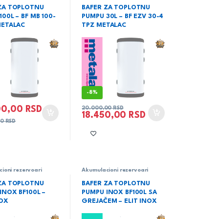
ri za toplu tehničku
rezervoari za toplu tehničku
ZA TOPLOTNU
BAFER ZA TOPLOTNU
eri
,
Grejanje
,
vodu baferi
,
Grejanje
,
00L – BF MB 100-
PUMPU 30L – BF EZV 30-4
Metalac
METALAC
TPZ METALAC
-
8%
00,00
RSD
20.000,00
RSD
18.450,00
RSD
00
RSD
ioni rezervoari
Akumulacioni rezervoari
kumulacioni
baferi
,
Akumulacioni
ri za toplu tehničku
rezervoari za toplu tehničku
ZA TOPLOTNU
BAFER ZA TOPLOTNU
eri
,
Elit inox
,
vodu baferi
,
Elit inox
,
INOX BF100L –
PUMPU INOX BF100L SA
Grejanje
NOX
GREJAČEM – ELIT INOX