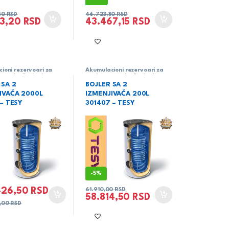
50
RSD
46.723,80
RSD
03,20
RSD
43.467,15
RSD
ioni rezervoari za
Akumulacioni rezervoari za
u vodu
,
Grejanje
,
sanitarnu vodu
,
Grejanje
,
Tesy
 SA 2
BOJLER SA 2
IVAČA 2000L
IZMENJIVAČA 200L
 – TESY
301407 – TESY
-
5%
426,50
RSD
61.910,00
RSD
58.814,50
RSD
,00
RSD