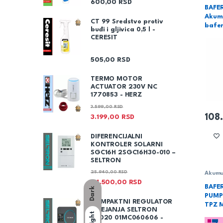
600,00
RSD
tehni
BAFER
Akumu
CT 99 Sredstvo protiv
bafe
buđi i gljivica 0,5 l -
CERESIT
505,00
RSD
TERMO MOTOR
ACTUATOR 230V NC
1770853 - HERZ
3.599,00
RSD
108
3.199,00
RSD
DIFERENCIJALNI
KONTROLER SOLARNI
SGC16H 2SGC16H30-010 –
SELTRON
25.940,00
RSD
Akumul
baferi
24.500,00
RSD
rezerv
BAFE
Dark
vodu b
PUMPU
Metal
KOMPAKTNI REGULATOR
TPZ 
GREJANJA SELTRON
Light
AHD20 01MC060606 -