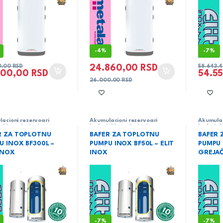
-
4%
-
7%
24.860,00
RSD
0,00
RSD
58.643,
000,00
RSD
54.5
26.000,00
RSD
acioni rezervoari
Akumulacioni rezervoari
Akumulac
,
Akumulacioni
baferi
,
Akumulacioni
baferi
,
A
oari za toplu tehničku
rezervoari za toplu tehničku
rezervoa
R ZA TOPLOTNU
BAFER ZA TOPLOTNU
BAFER 
aferi
,
Elit inox
,
vodu baferi
,
Elit inox
,
vodu baf
U INOX BF300L –
PUMPU INOX BF50L – ELIT
PUMPU 
je
Grejanje
Grejanje
 INOX
INOX
GREJAČ
-
7%
-
7%