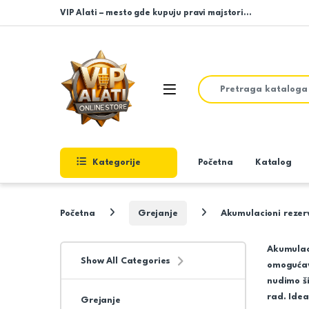
Skip to navigation
Skip to content
VIP Alati – mesto gde kupuju pravi majstori…
Search for:
Open
Kategorije
Početna
Katalog
Početna
Grejanje
Akumulacioni rezer
Akumulaci
Show All Categories
omogućava
nudimo ši
rad. Ide
Grejanje