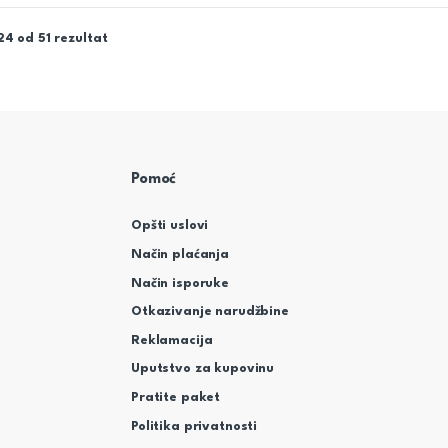
24 od 51 rezultat
Pomoć
Opšti uslovi
Način plaćanja
Način isporuke
Otkazivanje narudžbine
Reklamacija
Uputstvo za kupovinu
Pratite paket
Politika privatnosti