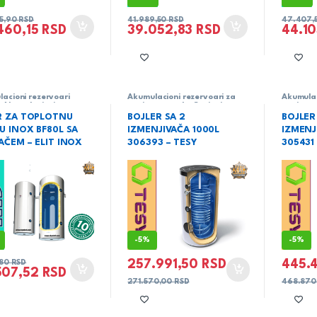
85,90
RSD
41.989,50
RSD
47.407,
.460,15
RSD
39.052,83
RSD
44.1
acioni rezervoari
Akumulacioni rezervoari za
Akumulac
,
Akumulacioni
sanitarnu vodu
,
Grejanje
,
sanitarn
oari za toplu tehničku
Tesy
Tesy
R ZA TOPLOTNU
BOJLER SA 2
BOJLER
aferi
,
Elit inox
,
U INOX BF80L SA
IZMENJIVAČA 1000L
IZMENJ
je
AČEM – ELIT INOX
306393 – TESY
305431
-
5%
-
5%
257.991,50
RSD
445.
,80
RSD
507,52
RSD
271.570,00
RSD
468.870