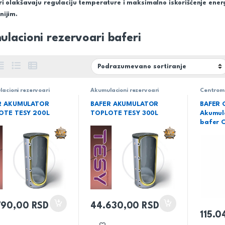
i olakšavaju regulaciju temperature i maksimalno iskorišćenje energi
nijim.
lacioni rezervoari baferi
acioni rezervoari
Akumulacioni rezervoari
Centrome
,
Akumulacioni
baferi
,
Akumulacioni
– Efikas
oari za toplu tehničku
rezervoari za toplu tehničku
tehničk
R AKUMULATOR
BAFER AKUMULATOR
BAFER C
aferi
,
Grejanje
,
Tesy
vodu baferi
,
Grejanje
,
Tesy
OTE TESY 200L
TOPLOTE TESY 300L
Akumula
bafer 
790,00
RSD
44.630,00
RSD
115.