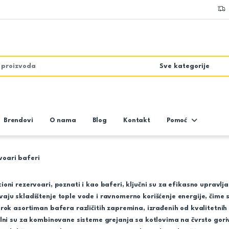
Brendovi
O nama
Blog
Kontakt
Pomoć
voari baferi
oni rezervoari, poznati i kao baferi, ključni su za efikasno upravl
ju skladištenje tople vode i ravnomerno korišćenje energije, čime s
rok asortiman bafera različitih zapremina, izrađenih od kvalitetnih
alni su za kombinovane sisteme grejanja sa kotlovima na čvrsto gor