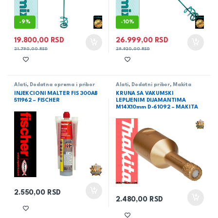
-
9%
-
10%
19.800,00
RSD
26.999,00
RSD
21.790,00
RSD
29.920,00
RSD
Alati
,
Dodatna oprema i pribor
Alati
,
Dodatni pribor
,
Makita
INJEKCIONI MALTER FIS 300AB
KRUNA SA VAKUMSKI
511962 – FISCHER
LEPLJENIM DIJAMANTIMA
M14X10mm D-61092 – MAKITA
2.550,00
RSD
2.480,00
RSD