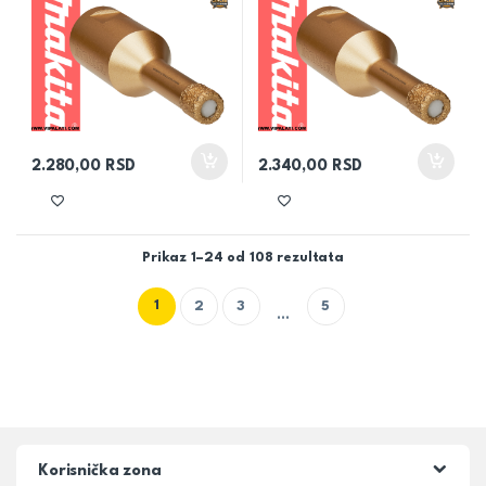
2.280,00
RSD
2.340,00
RSD
Prikaz 1–24 od 108 rezultata
1
2
3
5
…
Korisnička zona