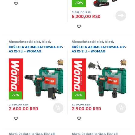
-
10%
5.899,00
RSD
5.300,00
RSD
Akumulatorski alat
,
Alati
,
Akumulatorski alat
,
Alati
,
Womax
Womax
BUŠILICA AKUMULATORSKA GP-
BUŠILICA AKUMULATORSKA GP-
AS 12-1 LI – WOMAX
AS 12-2 LI – WOMAX
-
9%
-
15%
2.849,00
RSD
3.399,00
RSD
2.600,00
RSD
2.900,00
RSD
Alati
,
Dodatni pribor
,
Einhell
Alati
,
Dodatni pribor
,
Einhell