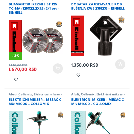
DIJAMANTSKI REZNI LIST 125
DODATAK ZA USISAVANJE KOD
TC-MA (125X22,2X1,8) 2/1 set –
BUŠENJA KWB 2351233 – EINHELL
EINHELL
-
13%
1.350,00
RSD
1.920,00
RSD
1.670,00
RSD
Alati
,
Collomix
,
Elektricni mikser -
Alati
,
Collomix
,
Elektricni mikser -
mesač
mesač
ELEKTRIČNI MIKSER – MEŠAČ C
ELEKTRIČNI MIKSER – MEŠAČ C
Mix M1000 – COLLOMIX
Mix M1400 – COLLOMIX