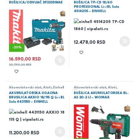
BUŠILICA/ODVIJAČ DF333DWAE
BUŠILICA TP-CD 18/60
PROFESSIONAL Li-i BL Solo
4514205 – EINHELL
12.478,00
RSD
-
20%
16.590,00
RSD
20.790,00
RSD
Akumulatorski alat
,
Alati
,
Einhell
Akumulatorski alat
,
Alati
,
Womax
AKUMULATORSKA UGAONA
BUŠILICA AKUMULATORSKA BL-
BRUSILICA AXXIO 18/115 Q Li-i BL
AS 20-2 LI – WOMAX
Solo 4431150 – EINHELL
11.200,00
RSD