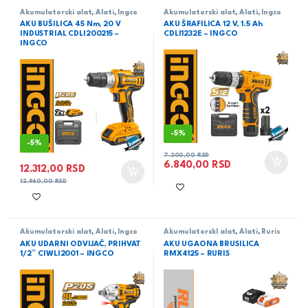
Akumulatorski alat
,
Alati
,
Ingco
Akumulatorski alat
,
Alati
,
Ingco
AKU BUŠILICA 45 Nm, 20 V
AKU ŠRAFILICA 12 V, 1.5 Ah
INDUSTRIAL CDLI200215 –
CDLI1232E – INGCO
INGCO
-
5%
-
5%
7.200,00
RSD
6.840,00
RSD
12.312,00
RSD
12.960,00
RSD
Akumulatorski alat
,
Alati
,
Ingco
AkumulatorskI alat
,
Alati
,
Ruris
AKU UDARNI ODVIJAČ, PRIHVAT
AKU UGAONA BRUSILICA
1/2″ CIWLI2001 – INGCO
RMX4125 – RURIS