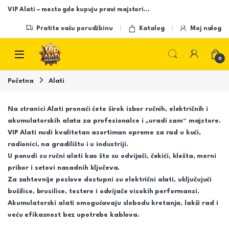
Skip to navigation
Skip to content
VIP Alati – mesto gde kupuju pravi majstori…
Pratite vašu porudžbinu
Katalog
Moj nalog
Open
0
Početna
Alati
Na stranici
Alati
pronaći ćete širok izbor ručnih, električnih i
akumulatorskih alata za profesionalce i „uradi sam“ majstore.
VIP Alati nudi kvalitetan asortiman opreme za rad u kući,
radionici, na gradilištu i u industriji.
U ponudi su ručni alati kao što su odvijači, čekići, klešta, merni
pribor i setovi nasadnih ključeva.
Za zahtevnije poslove dostupni su električni alati, uključujući
bušilice, brusilice, testere i odvijače visokih performansi.
Akumulatorski alati omogućavaju slobodu kretanja, lakši rad i
veću efikasnost bez upotrebe kablova.