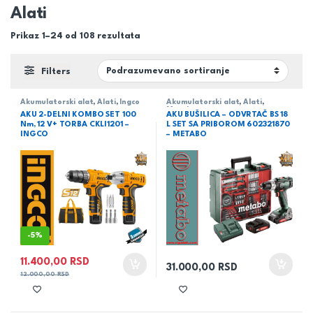
Alati
Prikaz 1–24 od 108 rezultata
Filters
Akumulatorski alat
,
Alati
,
Ingco
Akumulatorski alat
,
Alati
,
Metabo
AKU 2-DELNI KOMBO SET 100
AKU BUŠILICA – ODVRTAČ BS 18
Nm, 12 V+ TORBA CKLI1201 –
L SET SA PRIBOROM 602321870
INGCO
– METABO
-
5%
11.400,00
RSD
31.000,00
RSD
12.000,00
RSD