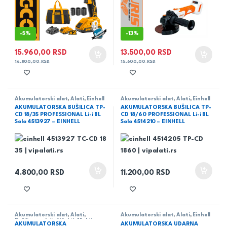
-
5%
-
13%
15.960,00
RSD
13.500,00
RSD
16.800,00
RSD
15.600,00
RSD
Akumulatorski alat
,
Alati
,
Einhell
Akumulatorski alat
,
Alati
,
Einhell
AKUMULATORSKA BUŠILICA TP-
AKUMULATORSKA BUŠILICA TP-
CD 18/35 PROFESSIONAL Li-i BL
CD 18/60 PROFESSIONAL Li-i BL
Solo 4513927 – EINHELL
Solo 4514210 – EINHELL
4.800,00
RSD
11.200,00
RSD
Akumulatorski alat
,
Alati
,
Akumulatorski alat
,
Alati
,
Einhell
Bušilica - odvijač/čekić
,
Makita
AKUMULATORSKA
AKUMULATORSKA UDARNA