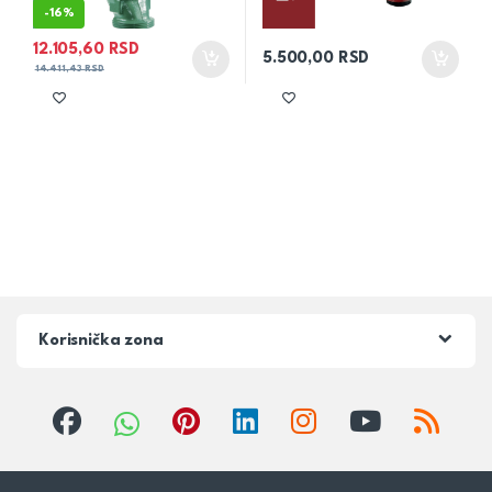
-
16%
12.105,60
RSD
5.500,00
RSD
14.411,43
RSD
Korisnička zona