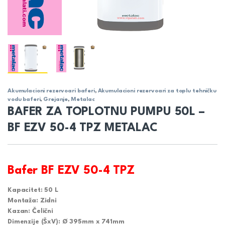
Akumulacioni rezervoari baferi
,
Akumulacioni rezervoari za toplu tehničku
vodu baferi
,
Grejanje
,
Metalac
BAFER ZA TOPLOTNU PUMPU 50L –
BF EZV 50-4 TPZ METALAC
Bafer BF EZV 50-4 TPZ
Kapacitet: 50 L
Montaža: Zidni
Kazan: Čelični
Dimenzije (ŠxV): Ø 395mm x 741mm