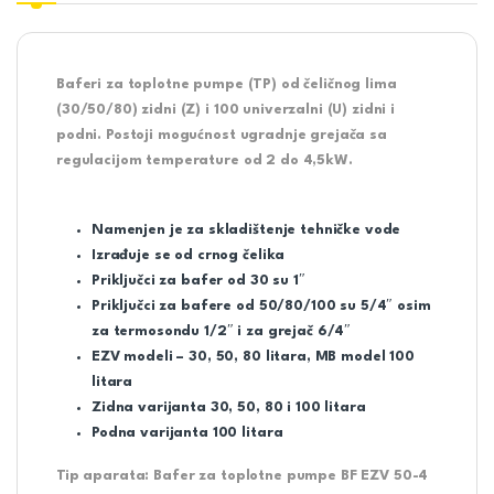
Baferi za toplotne pumpe (TP) od čeličnog lima
(30/50/80) zidni (Z) i 100 univerzalni (U) zidni i
podni. Postoji mogućnost ugradnje grejača sa
regulacijom temperature od 2 do 4,5kW.
Namenjen je za skladištenje tehničke vode
Izrađuje se od crnog čelika
Priključci za bafer od 30 su 1″
Priključci za bafere od 50/80/100 su 5/4″ osim
za termosondu 1/2″ i za grejač 6/4″
EZV modeli – 30, 50, 80 litara, MB model 100
litara
Zidna varijanta 30, 50, 80 i 100 litara
Podna varijanta 100 litara
Tip aparata: Bafer za toplotne pumpe BF EZV 50-4