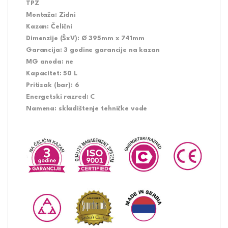
TPZ
Montaža: Zidni
Kazan: Čelični
Dimenzije (ŠxV): Ø 395mm x 741mm
Garancija: 3 godine garancije na kazan
MG anoda: ne
Kapacitet: 50 L
Pritisak (bar): 6
Energetski razred: C
Namena: skladištenje tehničke vode