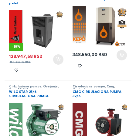
pelet
-
18%
348.550,00
RSD
128.947,58
RSD
157.253,15
RSD
Cirkulacione pumpe
,
Grejanje
,
Cirkulacione pumpe
,
Cmg
,
Star-RS
,
Wilo
Grejanje
WILO STAR 25/6
CMG CIRKULACIONA PUMPA
CIRKULACIONA PUMPA
32/6