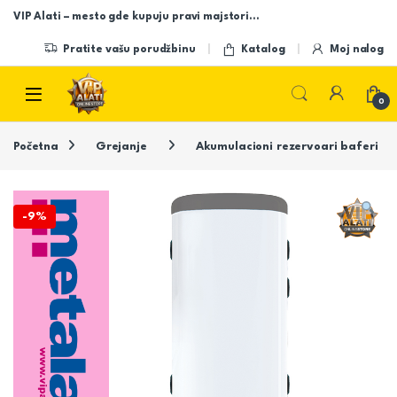
Skip to navigation
Skip to content
VIP Alati – mesto gde kupuju pravi majstori…
Pratite vašu porudžbinu
Katalog
Moj nalog
Open
0
Početna
Grejanje
Akumulacioni rezervoari baferi
-
9%