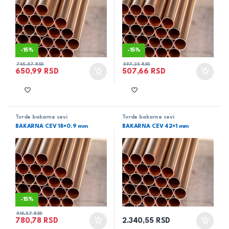
-
15%
-
15%
765,87
RSD
597,25
RSD
650,99
RSD
507,66
RSD
Tvrde bakarne cevi
Tvrde bakarne cevi
BAKARNA CEV 18×0.9 mm
BAKARNA CEV 42×1 mm
-
15%
918,57
RSD
780,78
RSD
2.340,55
RSD