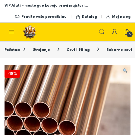
Skip to navigation
Skip to content
VIP Alati – mesto gde kupuju pravi majstori…
Pratite vašu porudžbinu
Katalog
Moj nalog
Open
0
Početna
Grejanje
Cevi i fiting
Bakarne cevi
-
15%