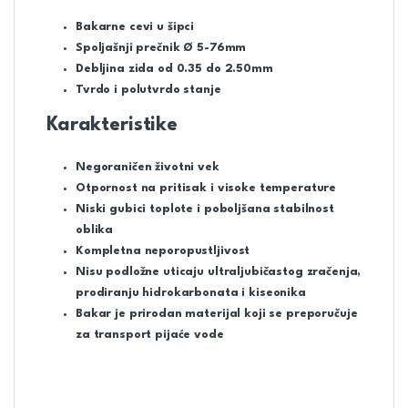
Bakarne cevi u šipci
Spoljašnji prečnik Ø 5-76mm
Debljina zida od 0.35 do 2.50mm
Tvrdo i polutvrdo stanje
Karakteristike
Negoraničen životni vek
Otpornost na pritisak i visoke temperature
Niski gubici toplote i poboljšana stabilnost
oblika
Kompletna neporopustljivost
Nisu podložne uticaju ultraljubičastog zračenja,
prodiranju hidrokarbonata i kiseonika
Bakar je prirodan materijal koji se preporučuje
za transport pijaće vode