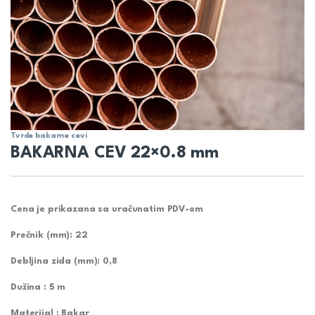
Tvrde bakarne cevi
BAKARNA CEV 22×0.8 mm
Cena je prikazana sa uračunatim PDV-om
Prečnik (mm):
22
Debljina zida (mm):
0,8
Dužina : 5 m
Materijal :
Bakar