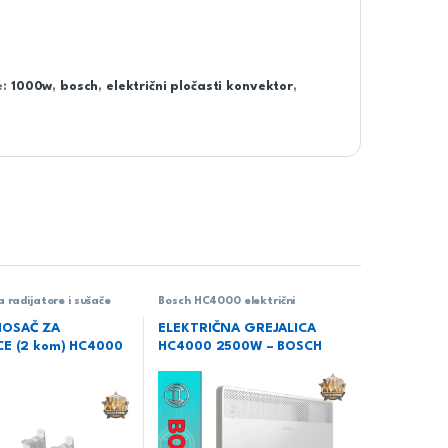
e:
1000w
,
bosch
,
električni pločasti konvektor
,
radijatore i sušače
Bosch HC4000 električni
radijator konvektor
NOSAČ ZA
ELEKTRIČNA GREJALICA
CE (2 kom) HC4000
HC4000 2500W – BOSCH