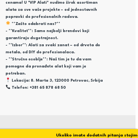
cenama! U "VIP Alati" nudimo širok asortiman
alata za sve vaše projekte – od jednostavnih
popravki do profesionalnih radova.
**Zašto odabrati nas?**
- **Kvalitet**: Samo najbolji brendovi koji
garantiraju dugotrajnost.
- **Izbor**: Alati za svaki zanat – od drveta do
metala, od DIY do profesionalaca.
- **Stručno osoblje**: Naš tim je tu da vam
pomogne da pronađete alat koji vam je
potreban.
Lokacija: 8. Marta 3, 123000 Petrovac, Srbija
Telefon: +381 65 878 68 50
Ukoliko imate dodatnih pitanja stojimo va