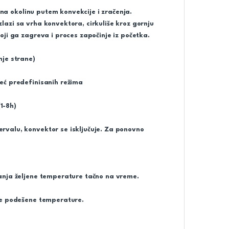
 na okolinu putem konvekcije i zračenja.
azi sa vrha konvektora, cirkuliše kroz gornju
ji ga zagreva i proces započinje iz početka.
nje strane)
eć predefinisanih režima
1-8h)
rvalu, konvektor se isključuje. Za ponovno
anja željene temperature tačno na vreme.
ne podešene temperature.