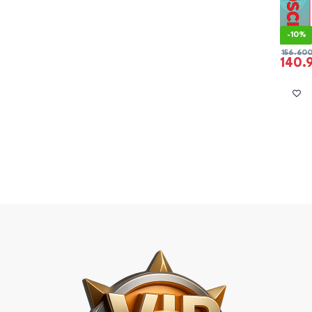
-
10%
156.60
140.