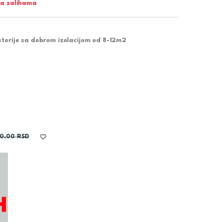
a zalihama
storije sa dobrom izolacijom od 8-12m2
00,00
RSD