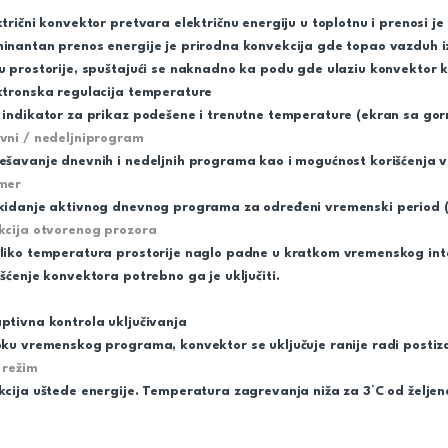
ktrični konvektor pretvara električnu energiju u toplotnu i prenosi je
inantan prenos energije je prirodna konvekcija gde topao vazduh izl
u prostorije, spuštajući se naknadno ka podu gde ulaziu konvektor ko
ktronska regulacija temperature
 indikator za prikaz podešene i trenutne temperature (ekran sa gor
vni / nedeljniprogram
ešavanje dnevnih i nedeljnih programa kao i mogućnost korišćenja v
jmer
kidanje aktivnog dnevnog programa za određeni vremenski period (
kcija otvorenog prozora
liko temperatura prostorije naglo padne u kratkom vremenskog inte
išćenje konvektora potrebno ga je uključiti.
ptivna kontrola uključivanja
oku vremenskog programa, konvektor se uključuje ranije radi postiz
 režim
kcija uštede energije. Temperatura zagrevanja niža za 3°C od želje