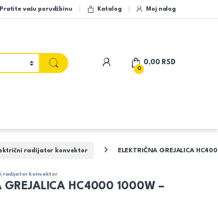
Pratite vašu porudžbinu
Katalog
Moj nalog
My Account
0,00
RSD
0
ktrični radijator konvektor
ELEKTRIČNA GREJALICA HC400
i radijator konvektor
A GREJALICA HC4000 1000W –