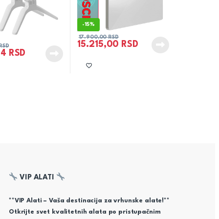
-
15%
17.900,00
RSD
15.215,00
RSD
RSD
94
RSD
VIP ALATI
**VIP Alati – Vaša destinacija za vrhunske alate!**
Otkrijte svet kvalitetnih alata po pristupačnim