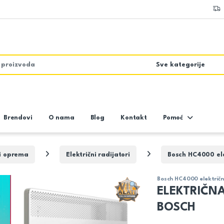
Brendovi
O nama
Blog
Kontakt
Pomoć
 i oprema
Električni radijatori
Bosch HC4000 ele
Bosch HC4000 električn
ELEKTRIČN
BOSCH