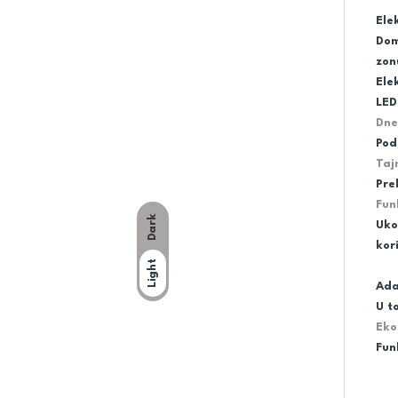
Ele
Dom
zon
Ele
LED
Dne
Pod
Ta
Pre
Fun
Dark
Uko
kor
Light
Ada
U t
Eko
Fun