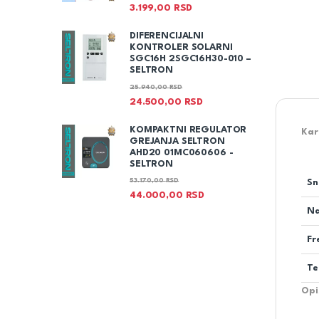
3.199,00
RSD
DIFERENCIJALNI
KONTROLER SOLARNI
SGC16H 2SGC16H30-010 –
SELTRON
25.940,00
RSD
24.500,00
RSD
KOMPAKTNI REGULATOR
Kar
GREJANJA SELTRON
AHD20 01MC060606 -
SELTRON
53.170,00
RSD
Sn
44.000,00
RSD
N
Fr
Te
Opi