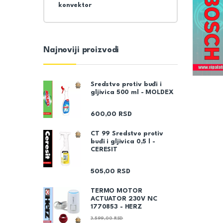
konvektor
Najnoviji proizvodi
Sredstvo protiv buđi i
gljivica 500 ml - MOLDEX
600,00
RSD
CT 99 Sredstvo protiv
buđi i gljivica 0,5 l -
CERESIT
505,00
RSD
TERMO MOTOR
ACTUATOR 230V NC
1770853 - HERZ
3.599,00
RSD