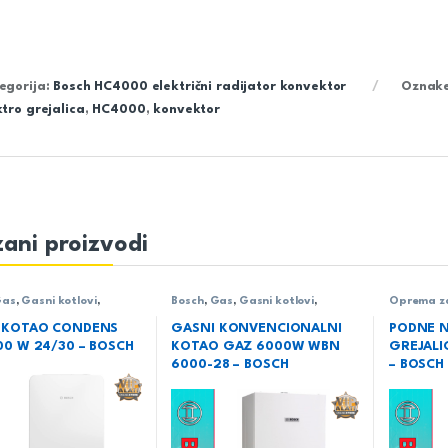
egorija:
Bosch HC4000 električni radijator konvektor
Oznak
ktro grejalica
,
HC4000
,
konvektor
ani proizvodi
as
,
Gasni kotlovi
,
Bosch
,
Gas
,
Gasni kotlovi
,
Oprema za 
cioni
Konvencionalni
 KOTAO CONDENS
GASNI KONVENCIONALNI
PODNE 
00 W 24/30 – BOSCH
KOTAO GAZ 6000W WBN
GREJALI
6000-28 – BOSCH
– BOSCH