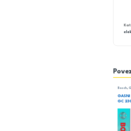
Kat
ele
Povez
Bosch
,
G
Kondeza
GASNI
GC 23