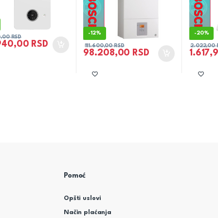
-
12%
-
20%
0,00
RSD
940,00
RSD
111.600,00
RSD
2.022,00
98.208,00
RSD
1.617,
Pomoć
Opšti uslovi
Način plaćanja