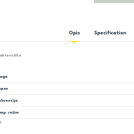
Opis
Specification
akteristike
aga
apon
ekvencija
mp. režim
s