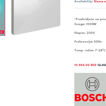
Availability:
Nema n
*Predvidjeno za pro
Snaga:
1000W
Napon:
230V
Frekvencija:
50Hz
Temp. režim:
7-28⁰C
10.965,00
RSD
12.9