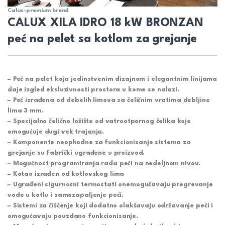
Calux-premium brend
CALUX XILA IDRO 18 kW BRONZAN
peć na pelet sa kotlom za grejanje
– Peć na pelet koja jedinstvenim dizajnom i elegantnim linijama
daje izgled eksluzivnosti prostora u kome se nalazi.
– Peć izrađena od debelih limova sa čeličnim vratima debljine
lima 3 mm.
– Specijalno čelično ložište od vatrootpornog čelika koje
omogućuje dugi vek trajanja.
– Komponente neophodne za funkcionisanje sistema za
grejanje su fabrički ugrađene u proizvod.
– Mogućnost programiranja rada peći na nedeljnom nivou.
– Kotao izrađen od kotlovskog lima
– Ugrađeni sigurnosni termostati onemogućavaju pregrevanje
vode u kotlu i samozapaljenje peći.
– Sistemi za čišćenje koji dodatno olakšavaju održavanje peći i
omogućavaju pouzdano funkcionisanje.