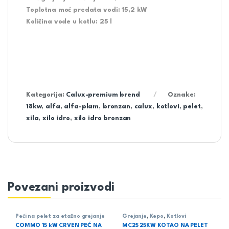
Toplotna moć predata vodi: 15,2 kW
Količina vode u kotlu: 25 l
Kategorija:
Calux-premium brend
Oznake:
18kw
,
alfa
,
alfa-plam
,
bronzan
,
calux
,
kotlovi
,
pelet
,
xila
,
xilo idro
,
xilo idro bronzan
Povezani proizvodi
Peći na pelet za etažno grejanje
Grejanje
,
Kepo
,
Kotlovi
COMMO 15 kW CRVEN PEĆ NA
MC25 25KW KOTAO NA PELET