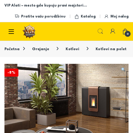
Skip to navigation
Skip to content
VIP Alati – mesto gde kupuju pravi majstori…
Pratite vašu porudžbinu
Katalog
Moj nalog
Open
0
Početna
Grejanje
Kotlovi
Kotlovi na pelet
-
8%