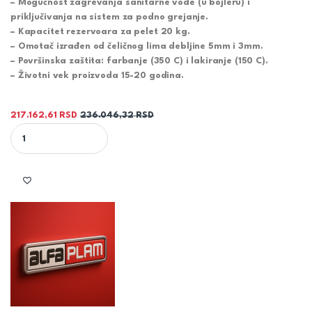
– Mogućnost zagrevanja sanitarne vode (u bojleru) i
priključivanja na sistem za podno grejanje.
– Kapacitet rezervoara za pelet 20 kg.
– Omotač izrađen od čeličnog lima debljine 5mm i 3mm.
– Površinska zaštita: farbanje (350 C) i lakiranje (150 C).
– Životni vek proizvoda 15-20 godina.
217.162,61
RSD
236.046,32
RSD
CALUX XILA IDRO 18 kW BRONZAN peć na pelet sa kotlom za greja