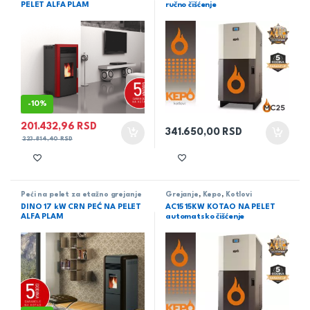
PELET ALFA PLAM
ručno čišćenje
-
10%
201.432,96
RSD
341.650,00
RSD
223.814,40
RSD
Peći na pelet za etažno grejanje
Grejanje
,
Kepo
,
Kotlovi
DINO 17 kW CRN PEĆ NA PELET
AC15 15KW KOTAO NA PELET
ALFA PLAM
automatsko čišćenje