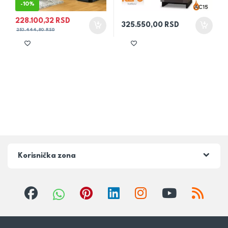
-
10%
228.100,32
RSD
325.550,00
RSD
253.444,80
RSD
Korisnička zona