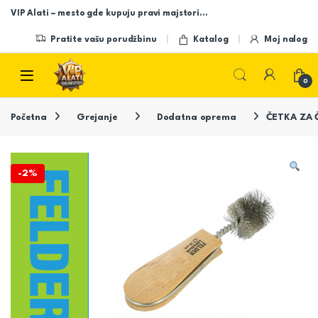
Skip to navigation
Skip to content
VIP Alati – mesto gde kupuju pravi majstori…
Pratite vašu porudžbinu
Katalog
Moj nalog
Open
0
Početna
Grejanje
Dodatna oprema
ČETKA ZA Č
-
2%