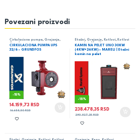
Povezani proizvodi
Cirkulacione pumpe
,
Grejanje
,
Etažni
,
Grejanje
,
Kotlovi
,
Kotlovi
Grunfos
na pelet
,
Mareli
CIRKULACIONA PUMPA UPS
KAMIN NA PELET UNO 30KW
32/6 – GRUNDFOS
(4KW+26KW) – MARELI | Etažni
kamin na pelet
-
15%
-
18%
14.159,73
RSD
238.478,35
RSD
16.658,50
RSD
290.827,25
RSD
Etažni
,
Grejanje
,
Kotlovi
,
Kotlovi
Grejanje
,
Kepo
,
Kotlovi