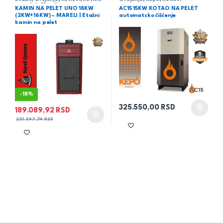
na pelet
,
Mareli
KAMIN NA PELET UNO 18KW
AC15 15KW KOTAO NA PELET
(2KW+16KW) – MARELI | Etažni
automatsko čišćenje
kamin na pelet
-
18%
325.550,00
RSD
189.089,92
RSD
230.597,74
RSD