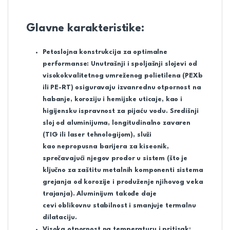
Glavne karakteristike:
Petoslojna konstrukcija za optimalne
performanse:
Unutrašnji i spoljašnji slojevi od
visokokvalitetnog umreženog polietilena (PEXb
ili PE-RT) osiguravaju izvanrednu otpornost na
habanje, koroziju i hemijske uticaje, kao i
higijensku ispravnost za pijaću vodu. Središnji
sloj od aluminijuma, longitudinalno zavaren
(TIG ili laser tehnologijom), služi
kao
nepropusna barijera za kiseonik
,
sprečavajući njegov prodor u sistem (što je
ključno za zaštitu metalnih komponenti sistema
grejanja od korozije i produženje njihovog veka
trajanja). Aluminijum takođe daje
cevi
oblikovnu stabilnost
i smanjuje termalnu
dilataciju.
Visoka otpornost na temperaturu i pritisak: