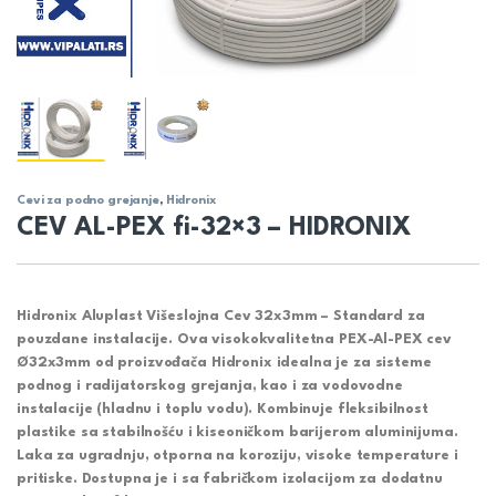
Cevi za podno grejanje
,
Hidronix
CEV AL-PEX fi-32×3 – HIDRONIX
Hidronix Aluplast Višeslojna Cev 32x3mm – Standard za
pouzdane instalacije.
Ova visokokvalitetna PEX-Al-PEX cev
Ø32x3mm od proizvođača Hidronix idealna je za sisteme
podnog i radijatorskog grejanja
, kao i za
vodovodne
instalacije
(hladnu i toplu vodu). Kombinuje fleksibilnost
plastike sa stabilnošću i kiseoničkom barijerom aluminijuma.
Laka za ugradnju, otporna na koroziju, visoke temperature i
pritiske. Dostupna je i sa fabričkom izolacijom za dodatnu