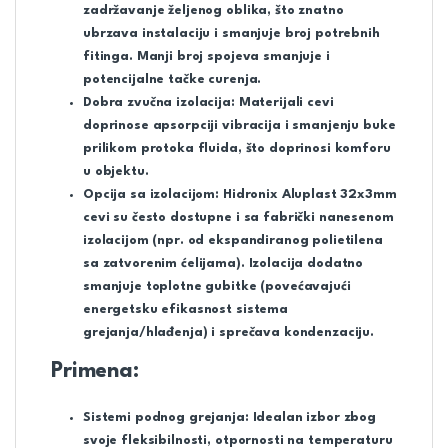
zadržavanje željenog oblika, što znatno
ubrzava instalaciju i smanjuje broj potrebnih
fitinga. Manji broj spojeva smanjuje i
potencijalne tačke curenja.
Dobra zvučna izolacija:
Materijali cevi
doprinose apsorpciji vibracija i smanjenju buke
prilikom protoka fluida, što doprinosi komforu
u objektu.
Opcija sa izolacijom:
Hidronix Aluplast 32x3mm
cevi su često dostupne i sa fabrički nanesenom
izolacijom (npr. od ekspandiranog polietilena
sa zatvorenim ćelijama). Izolacija dodatno
smanjuje toplotne gubitke (povećavajući
energetsku efikasnost sistema
grejanja/hlađenja) i sprečava kondenzaciju.
Primena:
Sistemi podnog grejanja:
Idealan izbor zbog
svoje fleksibilnosti, otpornosti na temperaturu