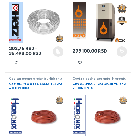
202,76
RSD
–
299.100,00
RSD
Raspon cena: od 202,76 RSD do 36.498,00
36.498,00
RSD
Ovaj proizvod ima više varijanti. Opcije mogu biti izabrane na 
Cevi za podno grejanje
,
Hidronix
Cevi za podno grejanje
,
Hidronix
CEV AL-PEX U IZOLACIJI fi-32×3
CEV AL-PEX U IZOLACIJI fi-16×2
– HIDRONIX
– HIDRONIX