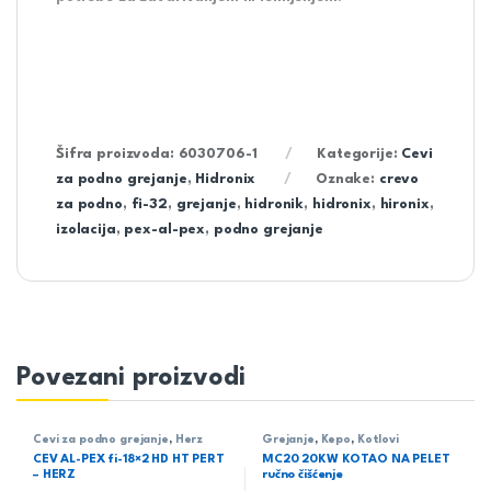
Šifra proizvoda:
6030706-1
Kategorije:
Cevi
za podno grejanje
,
Hidronix
Oznake:
crevo
za podno
,
fi-32
,
grejanje
,
hidronik
,
hidronix
,
hironix
,
izolacija
,
pex-al-pex
,
podno grejanje
Povezani proizvodi
Cevi za podno grejanje
,
Herz
Grejanje
,
Kepo
,
Kotlovi
CEV AL-PEX fi-18×2 HD HT PERT
MC20 20KW KOTAO NA PELET
– HERZ
ručno čišćenje