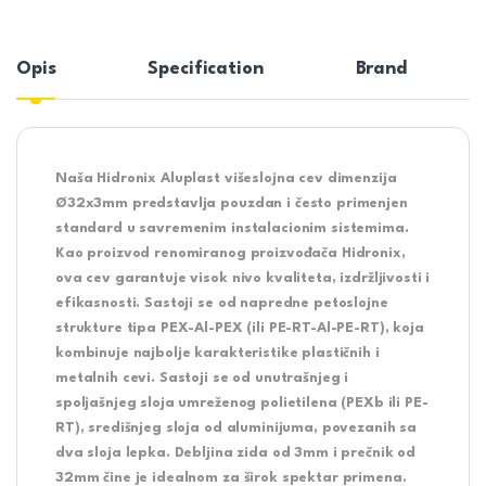
Opis
Specification
Brand
Naša
Hidronix Aluplast višeslojna cev dimenzija
Ø32x3mm
predstavlja pouzdan i često primenjen
standard u savremenim instalacionim sistemima.
Kao proizvod renomiranog proizvođača
Hidronix
,
ova cev garantuje visok nivo kvaliteta, izdržljivosti i
efikasnosti. Sastoji se od napredne petoslojne
strukture tipa
PEX-Al-PEX
(ili PE-RT-Al-PE-RT), koja
kombinuje najbolje karakteristike plastičnih i
metalnih cevi. Sastoji se od unutrašnjeg i
spoljašnjeg sloja umreženog polietilena (PEXb ili PE-
RT), središnjeg sloja od aluminijuma, povezanih sa
dva sloja lepka. Debljina zida od 3mm i prečnik od
32mm čine je idealnom za širok spektar primena.