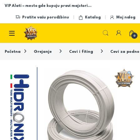
Skip to navigation
Skip to content
VIP Alati – mesto gde kupuju pravi majstori…
Pratite vašu porudžbinu
Katalog
Moj nalog
Open
0
Početna
Grejanje
Cevi i fiting
Cevi za podno