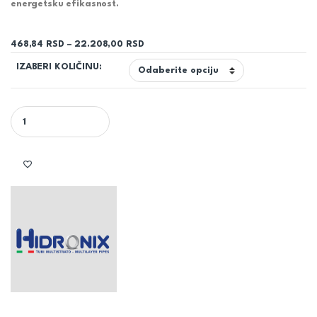
energetsku efikasnost.
Raspon cena: od 468,84 RSD do 22.
468,84
RSD
–
22.208,00
RSD
IZABERI KOLIČINU:
CEV AL-PEX fi-32x3 - HIDRONIX quantity