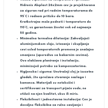
Hidronix Aluplast 26x2mm cev je projektovana
za siguran rad pri radnim temperaturama do
95°C
i radnom pritisku do
10 bara
.
Kratkotrajno može podneti i temperature do
110°C, uz garantovan životni vek od najmanje
50 godina.
Minimalna termalna dilatacija:
Zahvaljujući
aluminijumskom sloju, istezanje i skupljanje
cevi usled temperaturnih promena je značajno
smanjeno (uporedivo sa bakarnim cevima).
Ovo olakšava planiranje i instalaciju,
minimizujući potrebu za kompenzatorima.
Higijenska i sigurna:
Unutrašnji sloj je izuzetno
gladak, što sprečava stvaranje naslaga i
kamenca. Materijali su netoksični i
sertifikovani za transport pijaće vode, ne
utičući na njen kvalitet, ukus ili miris.
Fleksibilnost i jednostavna instalacija:
Cev je
dovoljno fleksibilna za ručno savijanje i