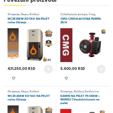
Povezani proizvodi
Grejanje
,
Kepo
,
Kotlovi
Cirkulacione pumpe
,
Cmg
,
Grejanje
MC35 35KW KOTAO NA PELET
CMG CIRKULACIONA PUMPA
ručno čišćenje
25/6
431.250,00
RSD
5.400,00
RSD
Grejanje
,
Kepo
,
Kotlovi
Grejanje
,
Kotlovi
,
Kotlovi na
pelet
,
Mareli
,
Sobni
MC25 25KW KOTAO NA PELET
KAMIN NA PELET PS 08KW –
ručno čišćenje
MARELI | Vazdušni kamin na
pelet