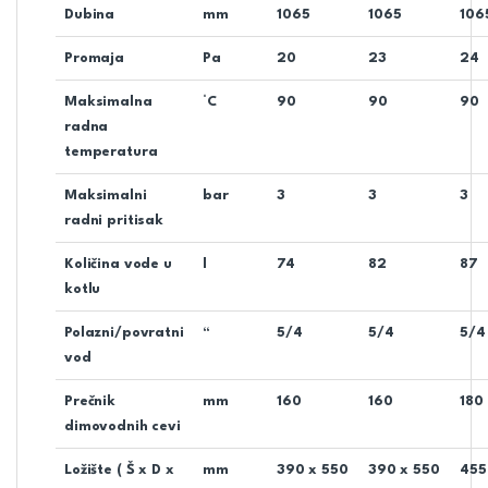
Dubina
mm
1065
1065
106
Promaja
Pa
20
23
24
Maksimalna
°C
90
90
90
radna
temperatura
Maksimalni
bar
3
3
3
radni pritisak
Količina vode u
l
74
82
87
kotlu
Polazni/povratni
“
5/4
5/4
5/4
vod
Prečnik
mm
160
160
180
dimovodnih cevi
Ložište ( Š x D x
mm
390 x 550
390 x 550
455