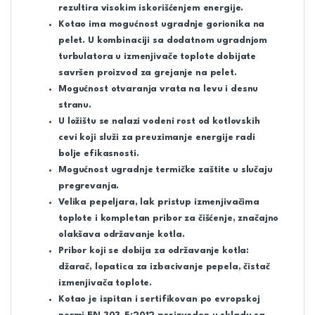
rezultira visokim iskorišćenjem energije.
Kotao ima mogućnost ugradnje gorionika na
pelet. U kombinaciji sa dodatnom ugradnjom
turbulatora u izmenjivače toplote dobijate
savršen proizvod za grejanje na pelet.
Mogućnost otvaranja vrata na levu i desnu
stranu.
U ložištu se nalazi vodeni rost od kotlovskih
cevi koji služi za preuzimanje energije radi
bolje efikasnosti.
Mogućnost ugradnje termičke zaštite u slučaju
pregrevanja.
Velika pepeljara, lak pristup izmenjivačima
toplote i kompletan pribor za čišćenje, značajno
olakšava održavanje kotla.
Pribor koji se dobija za održavanje kotla:
džarač, lopatica za izbacivanje pepela, čistač
izmenjivača toplote.
Kotao je ispitan i sertifikovan po evropskoj