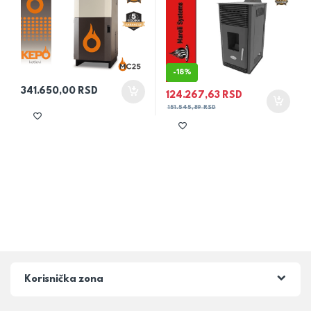
-
18%
341.650,00
RSD
124.267,63
RSD
151.545,89
RSD
Korisnička zona