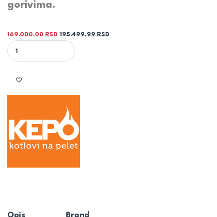
gorivima.
169.000,00
RSD
195.499,99
RSD
KOTAO COMFORT WOOD R 35kw - KEPO quantity
Opis
Brand