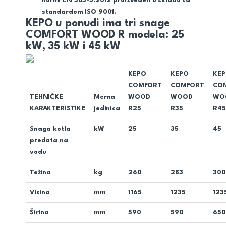
normi EN 303-5:2012 proizveden u skladu sa
standardom ISO 9001.
KEPO u ponudi ima tri snage
COMFORT WOOD R modela: 25
kW, 35 kW i 45
kW
KEPO
KEPO
KE
COMFORT
COMFORT
CO
TEHNIČKE
Merna
WOOD
WOOD
WO
KARAKTERISTIKE
jedinica
R25
R35
R45
Snaga kotla
kW
25
35
45
predata na
vodu
Težina
kg
260
283
300
Visina
mm
1165
1235
123
Širina
mm
590
590
650