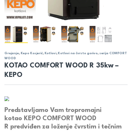
Grejanje
,
Kepo Kosjerić
,
Kotlovi
,
Kotlovi na čvrsto gorivo
,
serija COMFORT
WOOD
KOTAO COMFORT WOOD R 35kw –
KEPO
Predstavljamo Vam tropromajni
kotao
KEPO COMFORT WOOD
R
predviđen za loženje čvrstim i tečnim