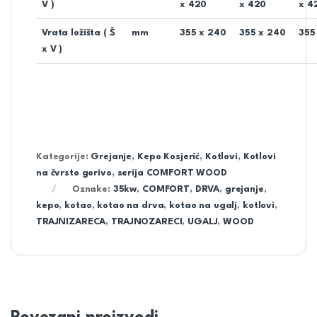
V )
x 420
x 420
x 4
Vrata ložišta ( Š
mm
355 x 240
355 x 240
355
x V )
Kategorije:
Grejanje
,
Kepo Kosjerić
,
Kotlovi
,
Kotlovi
na čvrsto gorivo
,
serija COMFORT WOOD
Oznake:
35kw
,
COMFORT
,
DRVA
,
grejanje
,
kepo
,
kotao
,
kotao na drva
,
kotao na ugalj
,
kotlovi
,
TRAJNIZARECA
,
TRAJNOZARECI
,
UGALJ
,
WOOD