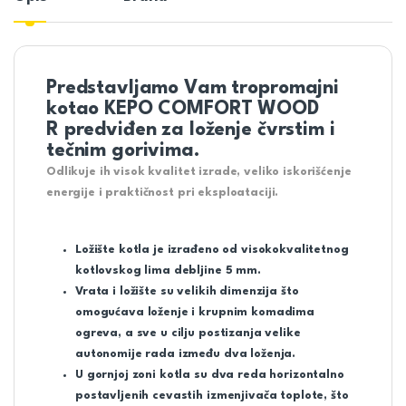
Predstavljamo Vam tropromajni
kotao
KEPO COMFORT WOOD
R
predviđen za loženje čvrstim i
tečnim gorivima.
Odlikuje ih visok kvalitet izrade, veliko iskorišćenje
energije i praktičnost pri eksploataciji.
Ložište kotla je izrađeno od visokokvalitetnog
kotlovskog lima debljine 5 mm.
Vrata i ložište su velikih dimenzija što
omogućava loženje i krupnim komadima
ogreva, a sve u cilju postizanja velike
autonomije rada između dva loženja.
U gornjoj zoni kotla su dva reda horizontalno
postavljenih cevastih izmenjivača toplote, što