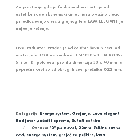
Za prostorije gde je funkcionalnost bitnija od
estetike i gde ekonomski činioci igraju važnu ulogu
pri odlučivanju o vrsti grejnog tela LAVA ELEGANT je
najbolje rešenje.
Ovaj radijator izrađen je od čeličnih šavnih cevi, od
materijala DC01 u standardu EN 10305-3, EN 10305-
5, i to “D” polu oval profila dimenzija 30 x 40 mm, a
poprečne cevi su od okruglih cevi prečnika Ø22 mm.
Kategorije:
Energo system
,
Grejanje
,
Lava elegant
,
Radijatori,sušači i oprema
,
Sušači peškira
Oznake:
"D" polu oval
,
22mm
,
čelične savne
cevi
,
energo system
,
grejač za peškire
,
lava