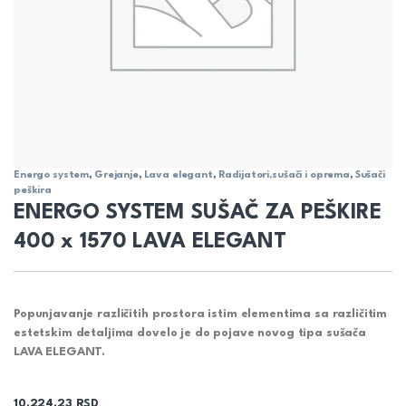
Energo system
,
Grejanje
,
Lava elegant
,
Radijatori,sušači i oprema
,
Sušači
peškira
ENERGO SYSTEM SUŠAČ ZA PEŠKIRE
400 x 1570 LAVA ELEGANT
Popunjavanje različitih prostora istim elementima sa različitim
estetskim detaljima dovelo je do pojave novog tipa sušača
LAVA ELEGANT.
10.224,23
RSD