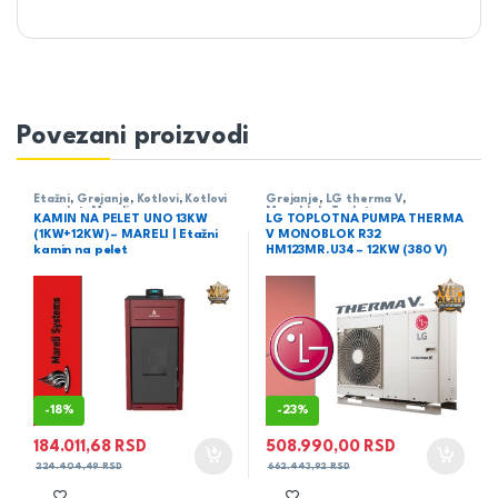
Povezani proizvodi
Etažni
,
Grejanje
,
Kotlovi
,
Kotlovi
Grejanje
,
LG therma V
,
na pelet
,
Mareli
Monoblok
,
Toplotne pumpe
KAMIN NA PELET UNO 13KW
LG TOPLOTNA PUMPA THERMA
(1KW+12KW) – MARELI | Etažni
V MONOBLOK R32
kamin na pelet
HM123MR.U34 – 12KW (380 V)
-
18%
-
23%
184.011,68
RSD
508.990,00
RSD
224.404,49
RSD
662.443,92
RSD