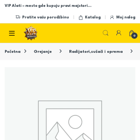
Skip to navigation
Skip to content
VIP Alati – mesto gde kupuju pravi majstori…
Pratite vašu porudžbinu
Katalog
Moj nalog
Open
0
Početna
Grejanje
Radijatori,sušači i oprema