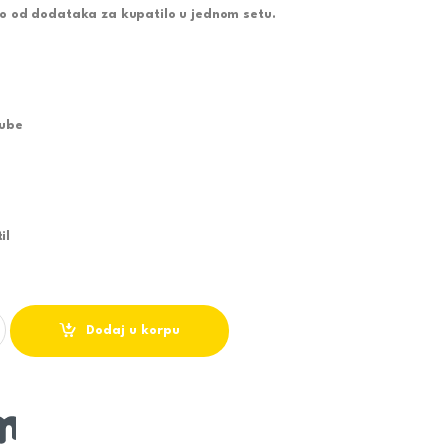
bno od dodataka za kupatilo u jednom setu.
zube
il
00s - HYDRA quantity
Dodaj u korpu