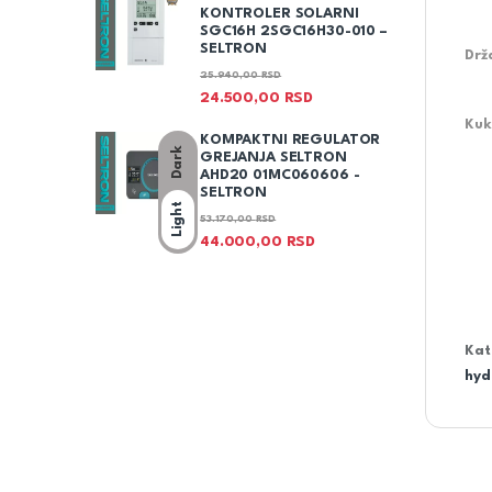
KONTROLER SOLARNI
SGC16H 2SGC16H30-010 –
SELTRON
Drž
25.940,00
RSD
24.500,00
RSD
Kuk
KOMPAKTNI REGULATOR
Dark
GREJANJA SELTRON
AHD20 01MC060606 -
SELTRON
Light
53.170,00
RSD
44.000,00
RSD
Kat
hyd