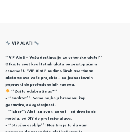
VIP ALATI
**VIP Alati – Vaša destinacija za vrhunske alate!**
Otkrijte svet kvalitetnih alata po pristupačnim
cenama! U "VIP Alati" nudimo širok asortiman
alata za sve vaše projekte – od jednostavnih
popravki do profesionalnih radova.
**Zašto odabrati nas?**
- **Kvalitet**: Samo najbolji brendovi koji
garantiraju dugotrajnost.
- **Izbor**: Alati za svaki zanat – od drveta do
metala, od DIY do profesionalaca.
- **Stručno osoblje**: Naš tim je tu da vam