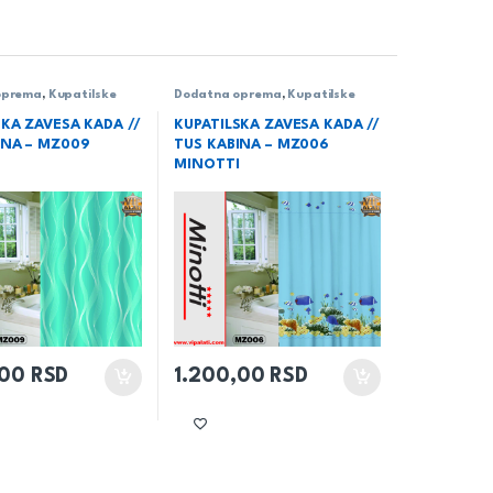
oprema
,
Kupatilske
Dodatna oprema
,
Kupatilske
očice
zavese
,
Pločice
SKA ZAVESA KADA //
KUPATILSKA ZAVESA KADA //
INA – MZ009
TUS KABINA – MZ006
I
MINOTTI
,00
RSD
1.200,00
RSD