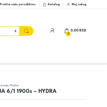
Pratite vašu porudžbinu
Katalog
Moj nalog
My Account
0,00
RSD
0
terija
,
Pločice
A 6/1 1900s – HYDRA