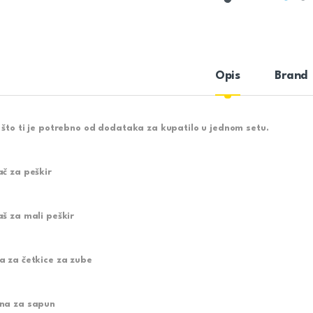
Opis
Brand
 što ti je potrebno od dodataka za kupatilo u jednom setu.
ač za peškir
aš za mali peškir
a za četkice za zube
na za sapun