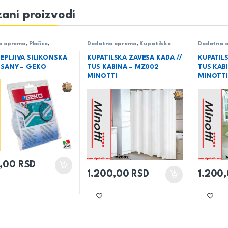
ani proizvodi
a oprema
,
Pločice
,
Dodatna oprema
,
Kupatilske
Dodatna 
ne trake
zavese
,
Pločice
zavese
,
Pl
EPLJIVA SILIKONSKA
KUPATILSKA ZAVESA KADA //
KUPATIL
 SANY – GEKO
TUS KABINA – MZ002
TUS KAB
MINOTTI
MINOTT
0,00
RSD
1.200,00
RSD
1.200