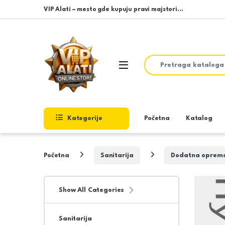
Skip to navigation
Skip to content
VIP Alati – mesto gde kupuju pravi majstori…
Search for:
Open
Kategorije
Početna
Katalog
Početna
Sanitarija
Dodatna oprem
Show All Categories
Sanitarija