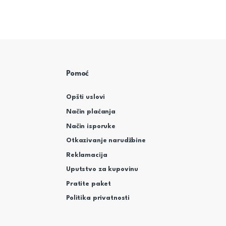
Pomoć
Opšti uslovi
Način plaćanja
Način isporuke
Otkazivanje narudžbine
Reklamacija
Uputstvo za kupovinu
Pratite paket
Politika privatnosti