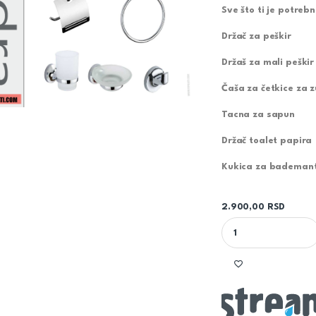
Sve što ti je potre
Držač za peškir
Držaš za mali peškir
Čaša za četkice za 
Tacna za sapun
Držač toalet papira
Kukica za bademant
2.900,00
RSD
GALANTERIJA 6/1 19