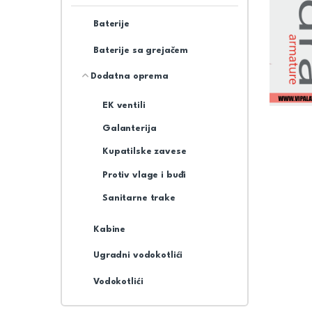
Baterije
Baterije sa grejačem
Dodatna oprema
EK ventili
Galanterija
Kupatilske zavese
Protiv vlage i buđi
Sanitarne trake
Kabine
Ugradni vodokotlići
Vodokotlići