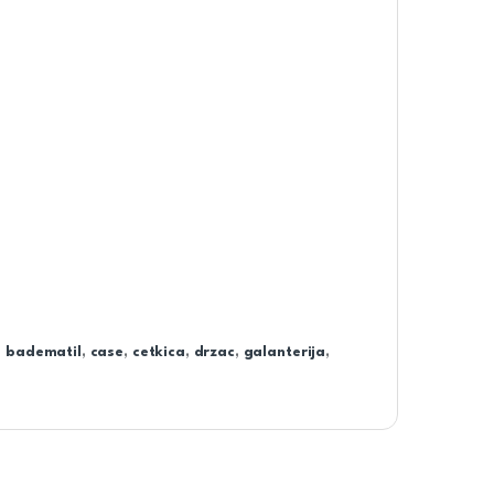
,
badematil
,
case
,
cetkica
,
drzac
,
galanterija
,