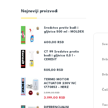
Najnoviji proizvodi
Sredstvo protiv buđi i
gljivica 500 ml - MOLDEX
600,00
RSD
Sve
CT 99 Sredstvo protiv
buđi i gljivica 0,5 l -
CERESIT
Drž
505,00
RSD
Drž
TERMO MOTOR
ACTUATOR 230V NC
1770853 - HERZ
Čaš
3.599,00
RSD
3.199,00
RSD
Tac
DIFERENCIJALNI