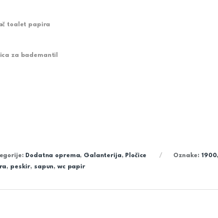
ač toalet papira
ica za bademantil
egorije:
Dodatna oprema
,
Galanterija
,
Pločice
Oznake:
1900
ra
,
peskir
,
sapun
,
wc papir