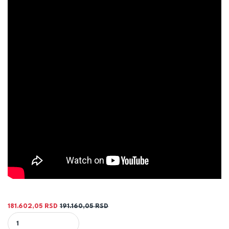
181.602,05
RSD
191.160,05
RSD
KOTAO ŠUKOPLAM PR 20KW - ŠUKOM quantity