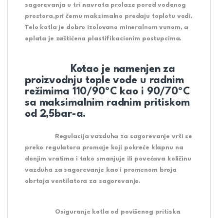
sagorevanja u tri navrata prolaze pored vodenog
prostora,pri čemu maksimalno predaju toplotu vodi.
Telo kotla je dobro izolovano mineralnom vunom, a
oplata je zaštićena plastifikacionim postupcima.
Kotao je namenjen za
proizvodnju tople vode u radnim
režimima 110/90ºC kao i 90/70ºC
sa maksimalnim radnim pritiskom
od 2,5bar-a.
Regulacija vazduha za sagorevanje vrši se
preko regulatora promaje koji pokreće klapnu na
donjim vratima i tako smanjuje ili povećava količinu
vazduha za sagorevanje kao i promenom broja
obrtaja ventilatora za sagorevanje.
Osiguranje kotla od povišenog pritiska