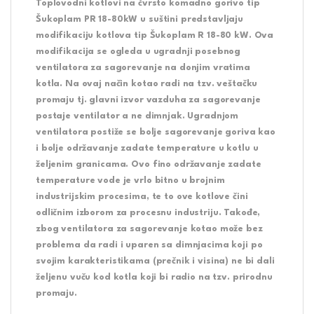
Toplovodni kotlovi na čvrsto komadno gorivo tip
Šukoplam PR 18-80kW u suštini predstavljaju
modifikaciju kotlova tip Šukoplam R 18-80 kW. Ova
modifikacija se ogleda u ugradnji posebnog
ventilatora za sagorevanje na donjim vratima
kotla. Na ovaj način kotao radi na tzv. veštačku
promaju tj. glavni izvor vazduha za sagorevanje
postaje ventilator a ne dimnjak. Ugradnjom
ventilatora postiže se bolje sagorevanje goriva kao
i bolje održavanje zadate temperature u kotlu u
željenim granicama. Ovo fino održavanje zadate
temperature vode je vrlo bitno u brojnim
industrijskim procesima, te to ove kotlove čini
odličnim izborom za procesnu industriju. Takođe,
zbog ventilatora za sagorevanje kotao može bez
problema da radi i uparen sa dimnjacima koji po
svojim karakteristikama (prečnik i visina) ne bi dali
željenu vuču kod kotla koji bi radio na tzv. prirodnu
promaju.