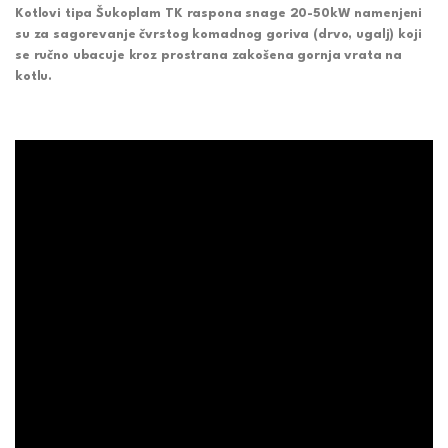
Kotlovi tipa Šukoplam TK raspona snage 20-50kW namenjeni
su za sagorevanje čvrstog komadnog goriva (drvo, ugalj) koji
se ručno ubacuje kroz prostrana zakošena gornja vrata na
kotlu.