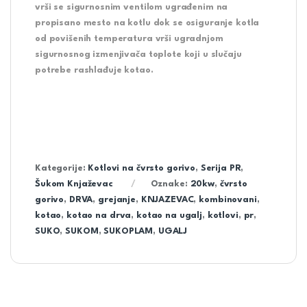
vrši se sigurnosnim ventilom ugrađenim na
propisano mesto na kotlu dok se osiguranje kotla
od povišenih temperatura vrši ugradnjom
sigurnosnog izmenjivača toplote koji u slučaju
potrebe rashlađuje kotao.
Kategorije:
Kotlovi na čvrsto gorivo
,
Serija PR
,
Šukom Knjaževac
Oznake:
20kw
,
čvrsto
gorivo
,
DRVA
,
grejanje
,
KNJAZEVAC
,
kombinovani
,
kotao
,
kotao na drva
,
kotao na ugalj
,
kotlovi
,
pr
,
SUKO
,
SUKOM
,
SUKOPLAM
,
UGALJ