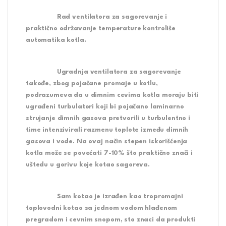
Rad ventilatora za sagorevanje i
praktično održavanje temperature kontroliše
automatika kotla.
Ugradnja ventilatora za sagorevanje
takođe, zbog pojačane promaje u kotlu,
podrazumeva da u dimnim cevima kotla moraju biti
ugrađeni turbulatori koji bi pojačano laminarno
strujanje dimnih gasova pretvorili u turbulentno i
time intenzivirali razmenu toplote između dimnih
gasova i vode. Na ovaj način stepen iskorišćenja
kotla može se povećati 7-10% što praktično znači i
uštedu u gorivu koje kotao sagoreva.
Sam kotao je izrađen kao tropromajni
toplovodni kotao sa jednom vodom hlađenom
pregradom i cevnim snopom, sto znaci da produkti