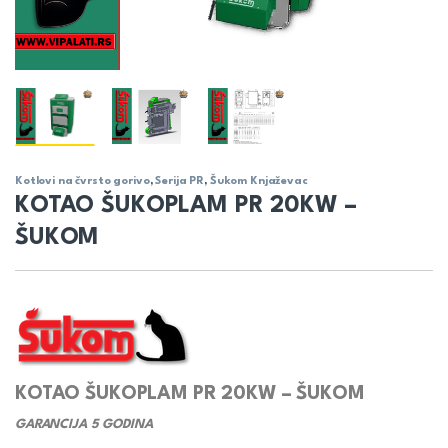
Kotlovi na čvrsto gorivo
,
Serija PR
,
Šukom Knjaževac
KOTAO ŠUKOPLAM PR 20KW –
ŠUKOM
KOTAO ŠUKOPLAM PR 20KW – ŠUKOM
GARANCIJA 5 GODINA