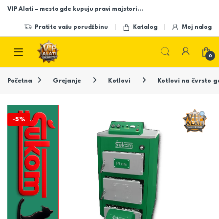
Skip to navigation
Skip to content
VIP Alati – mesto gde kupuju pravi majstori…
Pratite vašu porudžbinu
Katalog
Moj nalog
Open
0
Početna
Grejanje
Kotlovi
Kotlovi na čvrsto g
-
5%