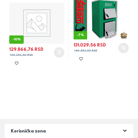
-
7%
-
10%
131.029,56
RSD
129.866,76
RSD
140.892,00
RSD
144.296,40
RSD
Korisnička zona