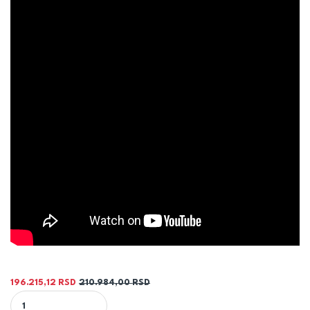
196.215,12
RSD
210.984,00
RSD
KOTAO ŠUKOPLAM TK 50KW - ŠUKOM quantity