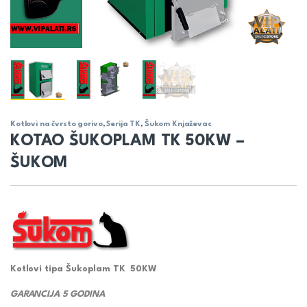
Kotlovi na čvrsto gorivo
,
Serija TK
,
Šukom Knjaževac
KOTAO ŠUKOPLAM TK 50KW –
ŠUKOM
Kotlovi tipa Šukoplam TK 50KW
GARANCIJA 5 GODINA