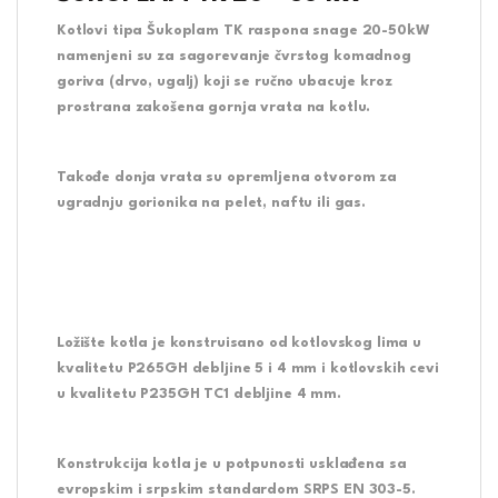
Kotlovi tipa Šukoplam TK raspona snage 20-50kW
namenjeni su za sagorevanje čvrstog komadnog
goriva (drvo, ugalj) koji se ručno ubacuje kroz
prostrana zakošena gornja vrata na kotlu.
Takođe donja vrata su opremljena otvorom za
ugradnju gorionika na pelet, naftu ili gas.
Ložište kotla je konstruisano od kotlovskog lima u
kvalitetu P265GH debljine 5 i 4 mm i kotlovskih cevi
u kvalitetu P235GH TC1 debljine 4 mm.
Konstrukcija kotla je u potpunosti usklađena sa
evropskim i srpskim standardom SRPS EN 303-5.