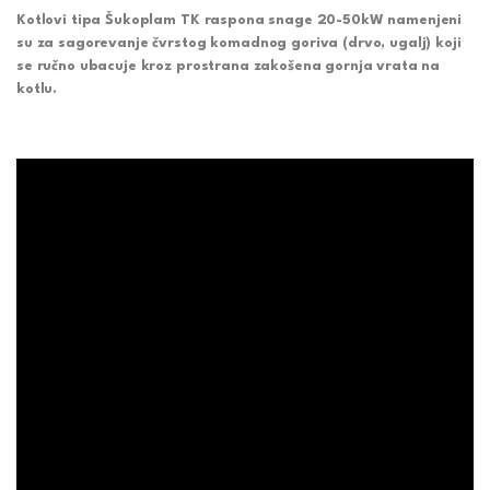
Kotlovi tipa Šukoplam TK raspona snage 20-50kW namenjeni
su za sagorevanje čvrstog komadnog goriva (drvo, ugalj) koji
se ručno ubacuje kroz prostrana zakošena gornja vrata na
kotlu.