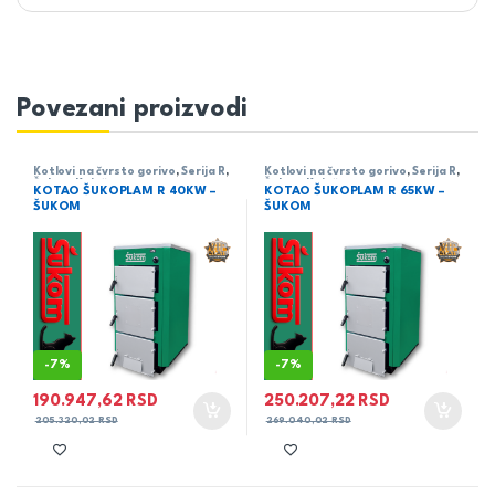
Povezani proizvodi
Kotlovi na čvrsto gorivo
,
Serija R
,
Kotlovi na čvrsto gorivo
,
Serija R
,
Šukom Knjaževac
Šukom Knjaževac
KOTAO ŠUKOPLAM R 40KW –
KOTAO ŠUKOPLAM R 65KW –
ŠUKOM
ŠUKOM
-
7%
-
7%
190.947,62
RSD
250.207,22
RSD
205.320,02
RSD
269.040,02
RSD