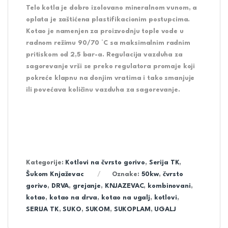
Telo kotla je dobro izolovano mineralnom vunom, a
oplata je zaštićena plastifikacionim postupcima.
Kotao je namenjen za proizvodnju tople vode u
radnom režimu 90/70 °C sa maksimalnim radnim
pritiskom od 2,5 bar-a. Regulacija vazduha za
sagorevanje vrši se preko regulatora promaje koji
pokreće klapnu na donjim vratima i tako smanjuje
ili povećava količinu vazduha za sagorevanje.
Kategorije:
Kotlovi na čvrsto gorivo
,
Serija TK
,
Šukom Knjaževac
Oznake:
50kw
,
čvrsto
gorivo
,
DRVA
,
grejanje
,
KNJAZEVAC
,
kombinovani
,
kotao
,
kotao na drva
,
kotao na ugalj
,
kotlovi
,
SERIJA TK
,
SUKO
,
SUKOM
,
SUKOPLAM
,
UGALJ