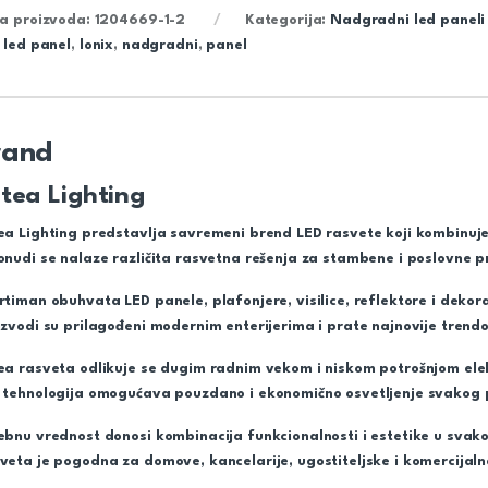
ra proizvoda:
1204669-1-2
Kategorija:
Nadgradni led paneli
,
led panel
,
lonix
,
nadgradni
,
panel
rand
tea Lighting
ea Lighting predstavlja savremeni brend LED rasvete koji kombinuje 
onudi se nalaze različita rasvetna rešenja za stambene i poslovne p
rtiman obuhvata LED panele, plafonjere, visilice, reflektore i dekor
izvodi su prilagođeni modernim enterijerima i prate najnovije trendo
ea rasveta odlikuje se dugim radnim vekom i niskom potrošnjom elek
 tehnologija omogućava pouzdano i ekonomično osvetljenje svakog 
ebnu vrednost donosi kombinacija funkcionalnosti i estetike u svak
veta je pogodna za domove, kancelarije, ugostiteljske i komercijaln