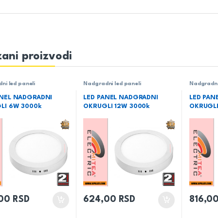
ani proizvodi
ni led paneli
Nadgradni led paneli
Nadgradni
ANEL NADGRADNI
LED PANEL NADGRADNI
LED PAN
LI 6W 3000k
OKRUGLI 12W 3000k
OKRUGLI
,00
RSD
624,00
RSD
816,0