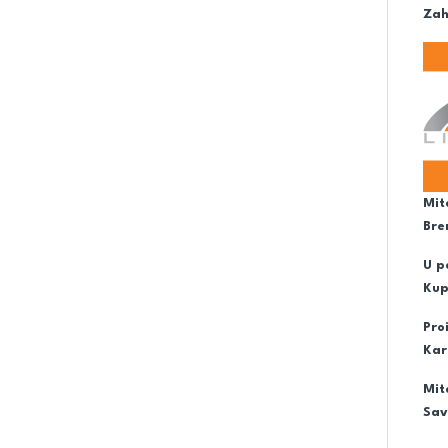
Zah
Mit
Bre
U p
Kup
Pro
Kar
Mit
Sav