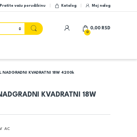
Pratite vašu porudžbinu
Katalog
Moj nalog
My Account
0,00
RSD
0
L NADGRADNI KVADRATNI 18W 4200k
 NADGRADNI KVADRATNI 18W
V AC