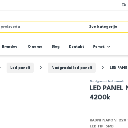
Brendovi
O nama
Blog
Kontakt
Pomoć
Led paneli
Nadgradni led paneli
LED PANE
Nadgradni led paneli
LED PANEL
4200k
RADNI NAPON:
220 
LED TIP
: SMD