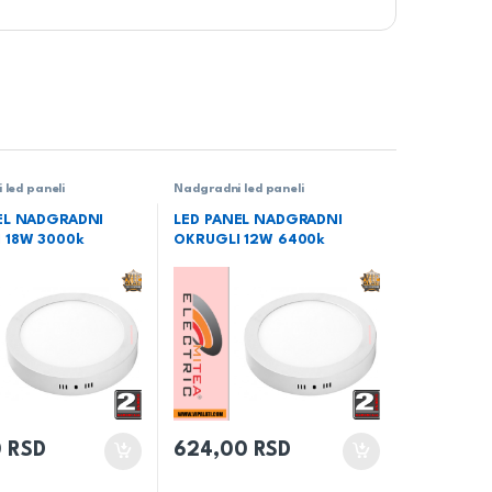
 led paneli
Nadgradni led paneli
EL NADGRADNI
LED PANEL NADGRADNI
 18W 3000k
OKRUGLI 12W 6400k
0
RSD
624,00
RSD