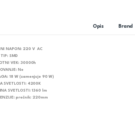
Opis
Brand
DNI NAPON:
220 V AC
 TIP
: SMD
OTNI VEK
: 30000h
MOVANJE
: Ne
AGA
: 18 W (zamenjuje 90 W)
A SVETLOSTI
: 4200K
INA SVETLOSTI
: 1360 lm
ENZIJE
: prečnik: 220mm