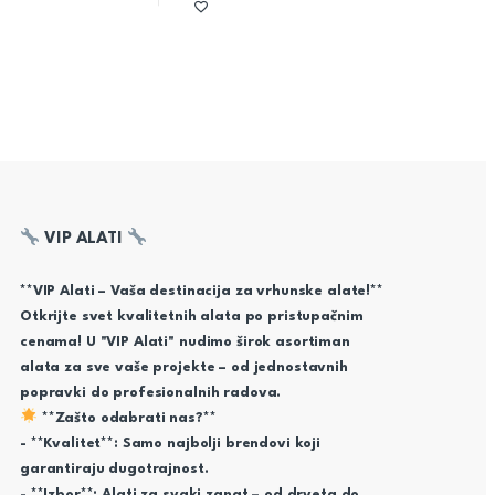
VIP ALATI
**VIP Alati – Vaša destinacija za vrhunske alate!**
Otkrijte svet kvalitetnih alata po pristupačnim
cenama! U "VIP Alati" nudimo širok asortiman
alata za sve vaše projekte – od jednostavnih
popravki do profesionalnih radova.
**Zašto odabrati nas?**
- **Kvalitet**: Samo najbolji brendovi koji
garantiraju dugotrajnost.
- **Izbor**: Alati za svaki zanat – od drveta do