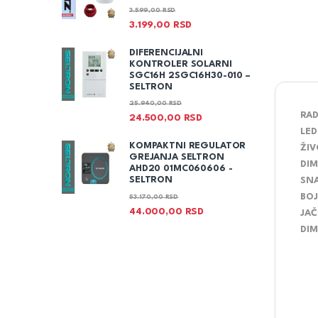
3.599,00
RSD
3.199,00
RSD
DIFERENCIJALNI
KONTROLER SOLARNI
SGC16H 2SGC16H30-010 –
SELTRON
25.940,00
RSD
RA
24.500,00
RSD
LED
KOMPAKTNI REGULATOR
ŽIV
GREJANJA SELTRON
DI
AHD20 01MC060606 -
SELTRON
SN
BOJ
53.170,00
RSD
44.000,00
RSD
JAČ
DIM