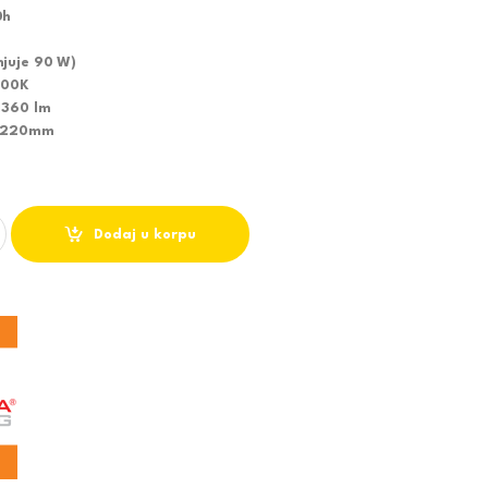
0h
njuje 90 W)
200K
 1360 lm
: 220mm
NI KVADRATNI 18W 4200k quantity
Dodaj u korpu