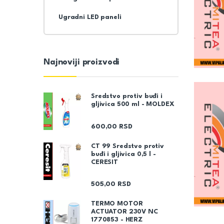
Ugradni LED paneli
Najnoviji proizvodi
Sredstvo protiv buđi i
gljivica 500 ml - MOLDEX
600,00
RSD
CT 99 Sredstvo protiv
buđi i gljivica 0,5 l -
CERESIT
505,00
RSD
TERMO MOTOR
ACTUATOR 230V NC
1770853 - HERZ