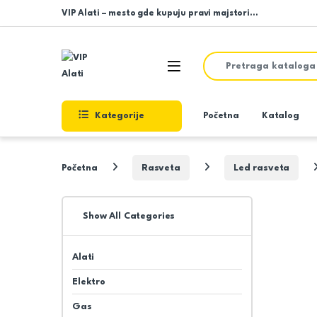
Skip to navigation
Skip to content
VIP Alati – mesto gde kupuju pravi majstori…
Search for:
Open
Kategorije
Početna
Katalog
Početna
Rasveta
Led rasveta
Show All Categories
Alati
Elektro
Gas