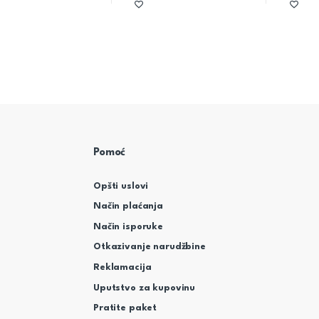
Pomoć
Opšti uslovi
Način plaćanja
Način isporuke
Otkazivanje narudžbine
Reklamacija
Uputstvo za kupovinu
Pratite paket