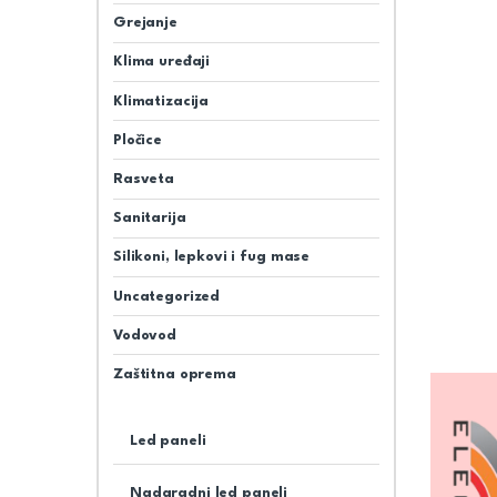
Grejanje
Klima uređaji
Klimatizacija
Pločice
Rasveta
Sanitarija
Silikoni, lepkovi i fug mase
Uncategorized
Vodovod
Zaštitna oprema
Led paneli
Nadgradni led paneli