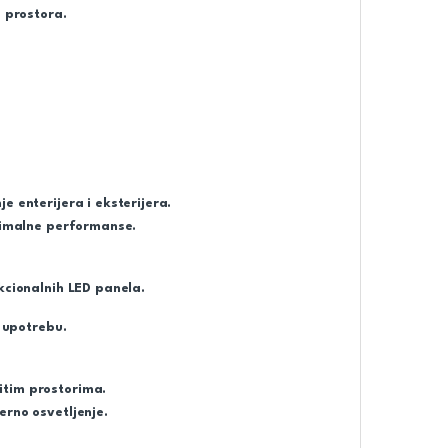
a prostora.
e enterijera i eksterijera.
ptimalne performanse.
kcionalnih LED panela.
u upotrebu.
itim prostorima.
erno osvetljenje.