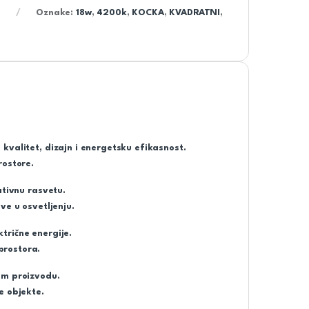
Oznake:
18w
,
4200k
,
KOCKA
,
KVADRATNI
,
kvalitet, dizajn i energetsku efikasnost.
rostore.
ativnu rasvetu.
ve u osvetljenju.
trične energije.
prostora.
om proizvodu.
e objekte.