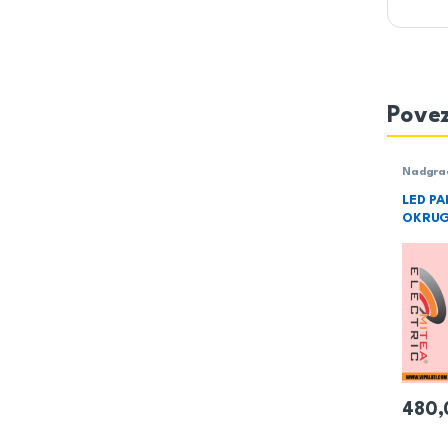
Povez
Nadgrad
LED P
OKRUG
480