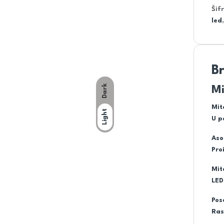
Šif
led
B
Dark
Mi
Mit
Light
U p
Aso
Pro
Mit
LED
Pos
Ras