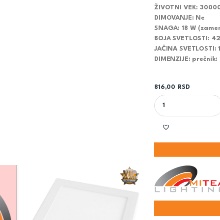
ŽIVOTNI VEK
: 3000
DIMOVANJE
: Ne
SNAGA
: 18 W (zame
BOJA SVETLOSTI
: 4
JAČINA SVETLOSTI
:
DIMENZIJE
: prečnik
816,00
RSD
LED PANEL NADGRAD