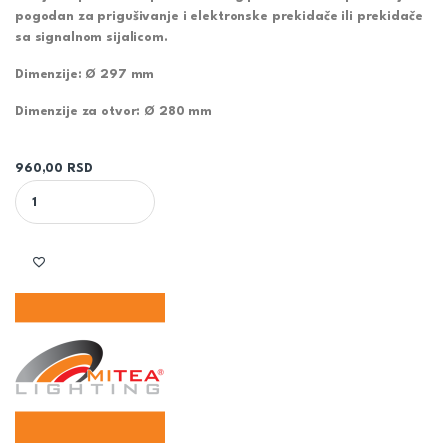
pogodan za prigušivanje i elektronske prekidače ili prekidače
sa signalnom sijalicom.
Dimenzije: Ø 297 mm
Dimenzije za otvor: Ø 280 mm
960,00
RSD
M24UO 24W 3000K BELI UGRADNI OKRUGLI LED PANEL MITEA LIG