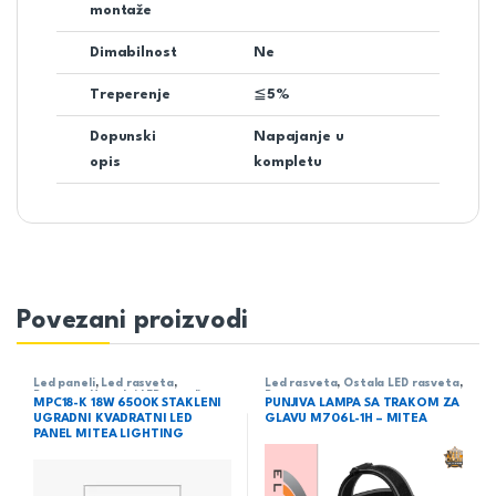
montaže
Dimabilnost
Ne
Treperenje
≦5%
Dopunski
Napajanje u
opis
kompletu
Povezani proizvodi
Led paneli
,
Led rasveta
,
Led rasveta
,
Ostala LED rasveta
,
Rasveta
,
Ugradni LED paneli
Rasveta
MPC18-K 18W 6500K STAKLENI
PUNJIVA LAMPA SA TRAKOM ZA
UGRADNI KVADRATNI LED
GLAVU M706L-1H – MITEA
PANEL MITEA LIGHTING