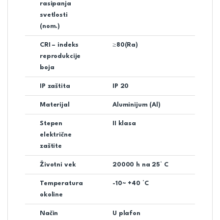
rasipanja
svetlosti
(nom.)
CRI – indeks
≥80(Ra)
reprodukcije
boja
IP zaštita
IP 20
Materijal
Aluminijum (Al)
Stepen
II klasa
električne
zaštite
Životni vek
20000 h na 25° C
Temperatura
-10~ +40 °C
okoline
Način
U plafon