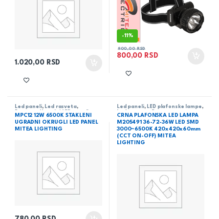
-
11%
900,00
RSD
800,00
RSD
1.020,00
RSD
Led paneli
,
Led rasveta
,
Led paneli
,
LED plafonske lampe
,
Rasveta
,
Ugradni LED paneli
Led rasveta
,
Rasveta
MPC12 12W 6500K STAKLENI
CRNA PLAFONSKA LED LAMPA
UGRADNI OKRUGLI LED PANEL
M205491 36-72-36W LED SMD
MITEA LIGHTING
3000~6500K 420x420x60mm
(CCT ON-OFF) MITEA
LIGHTING