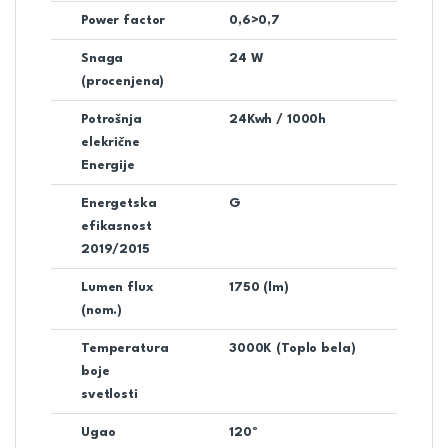
Power factor
0,6>0,7
Snaga
24 W
(procenjena)
Potrošnja
24Kwh / 1000h
elekrične
Energije
Energetska
G
efikasnost
2019/2015
Lumen flux
1750 (lm)
(nom.)
Temperatura
3000K (Toplo bela)
boje
svetlosti
Ugao
120º