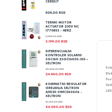
CERESIT
505,00
RSD
TERMO MOTOR
ACTUATOR 230V NC
1770853 - HERZ
3.599,00
RSD
3.199,00
RSD
DIFERENCIJALNI
KONTROLER SOLARNI
SGC16H 2SGC16H30-010 –
SELTRON
Pri
25.940,00
RSD
Ele
24.500,00
RSD
Pos
KOMPAKTNI REGULATOR
Vel
GREJANJA SELTRON
LED
AHD20 01MC060606 -
SELTRON
53.170,00
RSD
44.000,00
RSD