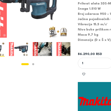
Prihvat alata SDS-
Snaga 1.510 W
Broj udaraca 950 – 
Jačina pojedinačnih 
Vibracije 15,5 m/s²
Nivo buke prilikom 
Masa 9,7 kg
Dimenzije (D x Š x V
86.290,00
RSD
MAKITA ČEKIĆ ZA RU