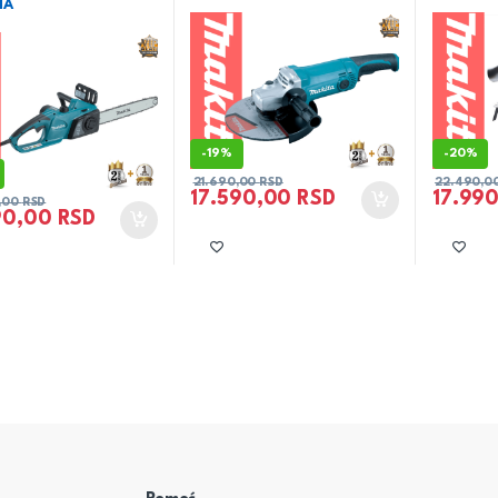
1A
-
19%
-
20%
21.690,00
RSD
22.490,0
17.590,00
RSD
17.99
,00
RSD
90,00
RSD