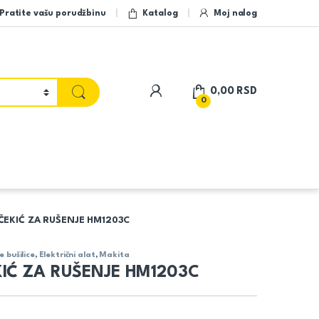
Pratite vašu porudžbinu
Katalog
Moj nalog
My Account
0,00
RSD
0
ČEKIĆ ZA RUŠENJE HM1203C
e bušilice
,
Električni alat
,
Makita
IĆ ZA RUŠENJE HM1203C