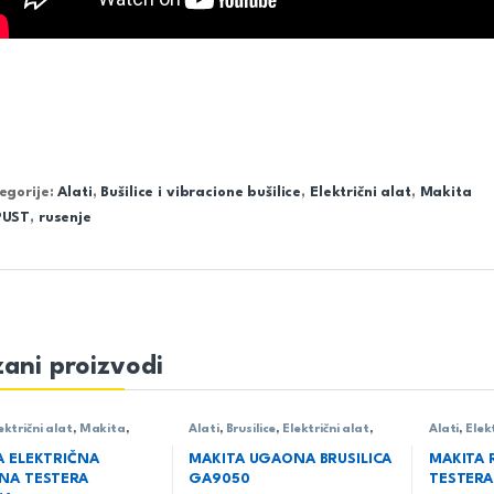
egorije:
Alati
,
Bušilice i vibracione bušilice
,
Električni alat
,
Makita
PUST
,
rusenje
ani proizvodi
ektrični alat
,
Makita
,
Alati
,
Brusilice
,
Električni alat
,
Alati
,
Elek
-
Makita
Testere -
lanačane/univerzalne
udodne/la
A ELEKTRIČNA
MAKITA UGAONA BRUSILICA
MAKITA 
NA TESTERA
GA9050
TESTERA