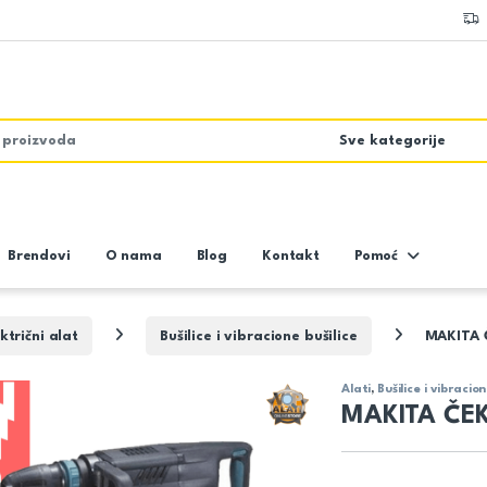
Brendovi
O nama
Blog
Kontakt
Pomoć
ktrični alat
Bušilice i vibracione bušilice
MAKITA 
Alati
,
Bušilice i vibracion
MAKITA ČEK