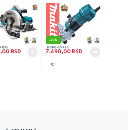
-
20%
0
RSD
9.390,00
RSD
0,00
RSD
7.490,00
RSD