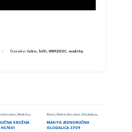
Oznake:
čekic
,
hilti
,
HM1203C
,
makita
,
trični alat
,
Makita
,
Alati
,
Električni alat
,
Glodalice
,
Makita
načane/univerzalne
RUČNA KRUŽNA
MAKITA JEDNORUČNA
 HS7601
GLODALICA 3709