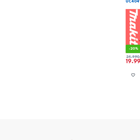
UC404
-
20%
24.990
19.9