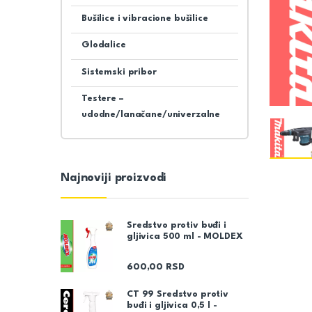
Bušilice i vibracione bušilice
Glodalice
Sistemski pribor
Testere –
udodne/lanačane/univerzalne
Najnoviji proizvodi
Sredstvo protiv buđi i
gljivica 500 ml - MOLDEX
600,00
RSD
CT 99 Sredstvo protiv
buđi i gljivica 0,5 l -