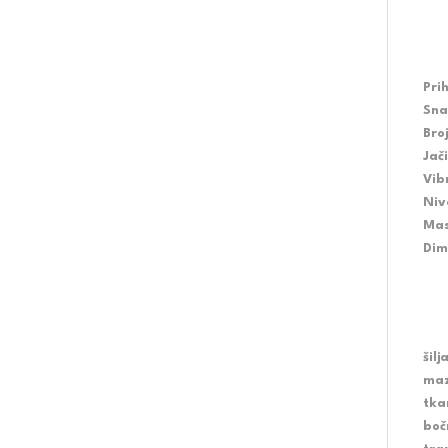
Pri
Sna
Bro
Jač
Vib
Niv
Mas
Dim
šil
maz
tka
boč