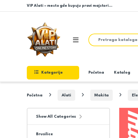
Skip to navigation
Skip to content
VIP Alati – mesto gde kupuju pravi majstori…
Search for:
Open
Kategorije
Početna
Katalog
Početna
Alati
Makita
Ele
Show All Categories
Brusilice