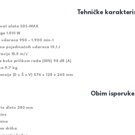
Tehničke karakteri
hvat alata SDS-MAX
ga 1.510 W
j udaraca 950 – 1.900 min-1
ina pojedinačnih udaraca 19,1 J
racije 15,5 m/s²
o buke prilikom rada (DIN) 98 dB (A)
a 9,7 kg
enzije (D x Š x V) 576 x 128 x 265 mm
Obim isporuke
jato dleto 280 mm
ivo
nina
na drška