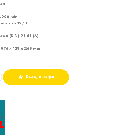
MAX
1.900 min-1
udaraca 19,1 J
rada (DIN) 98 dB (A)
) 576 x 128 x 265 mm
ŠENJE HM1203C quantity
Dodaj u korpu