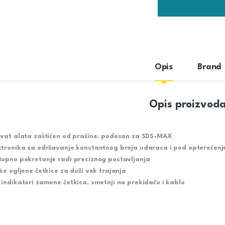
Opis
Brand
Opis proizvod
hvat alata zaštićen od prašine, podesan za SDS-MAX
ktronika za održavanje konstantnog broja udaraca i pod opterećen
tupno pokretanje radi preciznog postavljanja
ike ugljene četkice za duži vek trajanja
 indikatori zamene četkica, smetnji na prekidaču i kablu