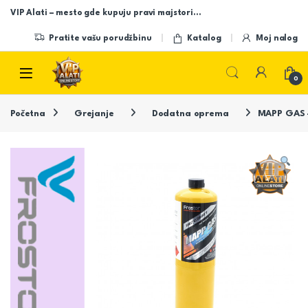
Skip to navigation
Skip to content
VIP Alati – mesto gde kupuju pravi majstori…
Pratite vašu porudžbinu
Katalog
Moj nalog
Open
0
Početna
Grejanje
Dodatna oprema
MAPP GAS 