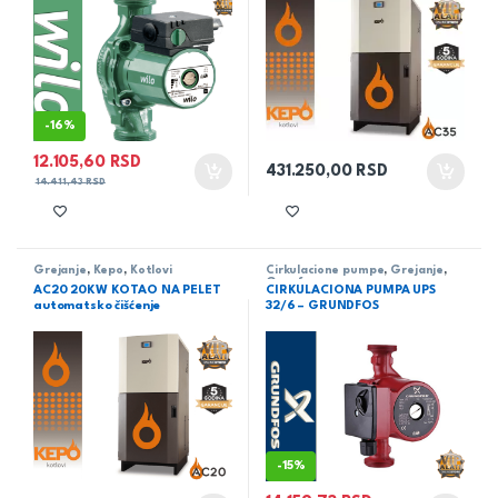
-
16%
12.105,60
RSD
431.250,00
RSD
14.411,43
RSD
Grejanje
,
Kepo
,
Kotlovi
Cirkulacione pumpe
,
Grejanje
,
Grunfos
AC20 20KW KOTAO NA PELET
CIRKULACIONA PUMPA UPS
automatsko čišćenje
32/6 – GRUNDFOS
-
15%