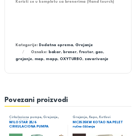
Koristi se u kompletu sa brenerima (Hand tourch)
Kategorije:
Dodatna oprema
,
Grejanje
Oznake:
bakar
,
brener
,
frostor
,
gas
,
grejanje
,
map
,
mapp
,
OXYTURBO
,
zavarivanje
Povezani proizvodi
Cirkulacione pumpe
,
Grejanje
,
Grejanje
,
Kepo
,
Kotlovi
Star-RS
,
Wilo
WILO STAR 25/6
MC35 35KW KOTAO NA PELET
CIRKULACIONA PUMPA
ručno čišćenje