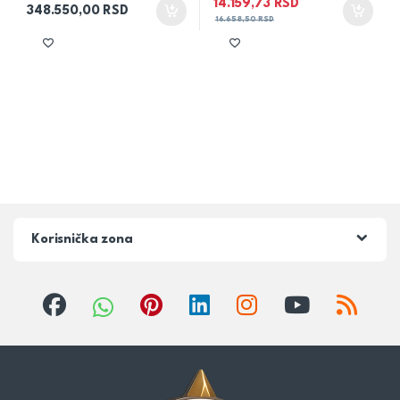
14.159,73
RSD
348.550,00
RSD
16.658,50
RSD
Korisnička zona