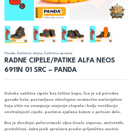
Panda
,
Zaštitna obuća
,
Zaštitna oprema
RADNE CIPELE/PATIKE ALFA NEOS
6911N 01 SRC – PANDA
Duboke zaštitne cipele bez čelične kape, lice je od prirodne
goveđe kože, postavljene višeslojnim mrežastim materijalom
koja utiče na smanjenje znojenja stopala i bolju ventilaciju
unutrašnjosti cipele, postava ojačana kožom u petnom delu.
Đon je dvoslojni poliuretanski uljno-kiselo otporan, antistatik,
protivklizni, žaba jezik sprečava prodor prljavštine unutra,