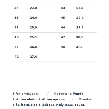
37
23,0
44
28,5
38
24,0
45
29,0
39
25,0
46
29,5
40
25,5
47
30,0
41
26,0
48
31,0
42
27,0
Šifra proizvoda:
-
Kategorije:
Panda
,
Zaštitna obuća
,
Zaštitna oprema
Oznake:
alfa
,
beta
,
cipele
,
duboka
,
italy
,
neos
,
obuća
,