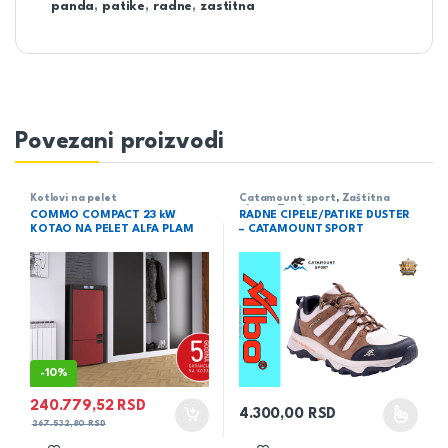
panda
,
patike
,
radne
,
zastitna
Povezani proizvodi
Kotlovi na pelet
Catamount sport
,
Zaštitna
obuća
,
Zaštitna oprema
COMMO COMPACT 23 kW
RADNE CIPELE/PATIKE DUSTER
KOTAO NA PELET ALFA PLAM
– CATAMOUNT SPORT
-
10%
240.779,52
RSD
4.300,00
RSD
Ovaj proizvod ima više varijant
267.532,80
RSD