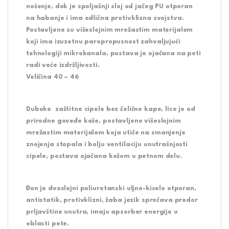
nošenje, dok je spoljašnji sloj od jačeg PU otporan
na habanje i ima odlična protivklizna svojstva.
Postavljene su višeslojnim mrežastim materijalom
koji ima izuzetnu paropropusnost zahvaljujući
tehnologiji mikrokanala, postava je ojačana na peti
radi veće izdržljivosti.
Veličina 40 – 46
Duboke zaštitne cipele bez čelične kape, lice je od
prirodne goveđe kože, postavljene višeslojnim
mrežastim materijalom koja utiče na smanjenje
znojenja stopala i bolju ventilaciju unutrašnjosti
cipele, postava ojačana kožom u petnom delu.
Đon je dvoslojni poliuretanski uljno-kiselo otporan,
antistatik, protivklizni, žaba jezik sprečava prodor
prljavštine unutra, imaju apsorber energije u
oblasti pete.