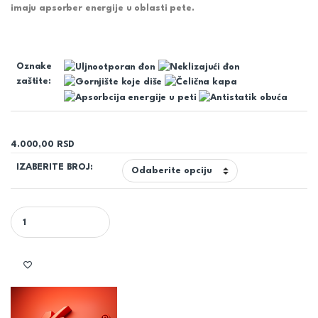
imaju apsorber energije u oblasti pete.
Oznake
zaštite:
4.000,00
RSD
IZABERITE BROJ:
RADNE CIPELE/PATIKE ALFA NEOS 6911N 01 SRC - PANDA quantity