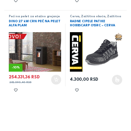
Peći na pelet za etažno grejanje
Cerva
,
Zaštitna obuća
,
Zaštitna
oprema
DINO 27 kW CRN PEĆ NA PELET
RADNE CIPELE PATIKE
ALFA PLAM
HOBBSCARP O1SRC – CERVA
-
10%
254.331,36
RSD
4.300,00
RSD
Ovaj proizvod ima više varijant
282.590,40
RSD