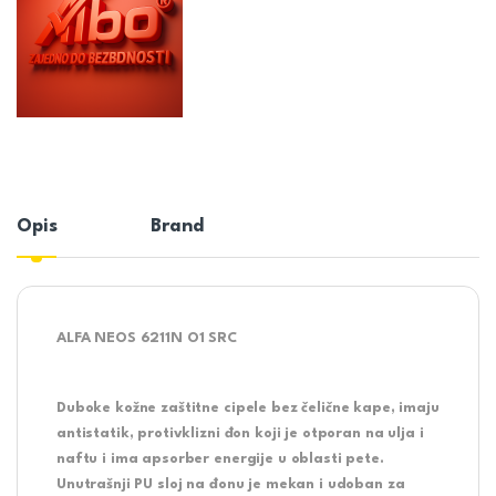
Opis
Brand
ALFA NEOS 6211N O1 SRC
Duboke kožne zaštitne cipele bez čelične kape, imaju
antistatik, protivklizni đon koji je otporan na ulja i
naftu i ima apsorber energije u oblasti pete.
Unutrašnji PU sloj na đonu je mekan i udoban za