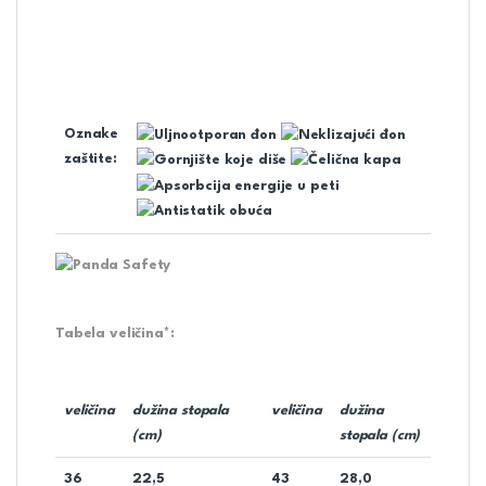
Oznake
zaštite:
Tabela veličina*:
veličina
dužina stopala
veličina
dužina
(cm)
stopala (cm)
36
22,5
43
28,0