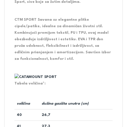
Sport, sive boje sa žutim detaljima.
CTM SPORT Savana su elegantne plitke
cipele/patike, idealne za dinamičan životni stil.
Kombinujući premijum tekstil, PU i TPU, ovaj model
obezbeđuje izdržljivost i estetiku. EVA i TPR đon
pruža udobnost, fleksibilnost i izdržljivost, sa
odličnim prianjanjem i amortizacijom. Savršen izbor
za funkcionalnost, komfor i stil.
Tabela veličina*:
veličina
dužina gazišta unutra (cm)
40
26,7
41
27,3