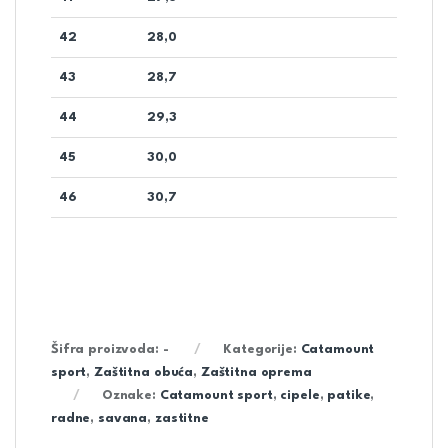
42
28,0
43
28,7
44
29,3
45
30,0
46
30,7
Šifra proizvoda:
-
Kategorije:
Catamount
sport
,
Zaštitna obuća
,
Zaštitna oprema
Oznake:
Catamount sport
,
cipele
,
patike
,
radne
,
savana
,
zastitne