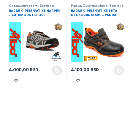
Catamount sport
,
Zaštitna
Panda
,
Zaštitna obuća
,
Zaštitna
obuća
,
Zaštitna oprema
oprema
RADNE CIPELE/PATIKE HARPER
RADNE CIPELE/PATIKE BETA
– CATAMOUNT SPORT
NEOS 6211N S1 SRC – PANDA
4.000,00
RSD
4.100,00
RSD
Ovaj proizvod ima više varijanti. Opcije mogu biti izabrane na 
Ovaj proizvod ima više varijant