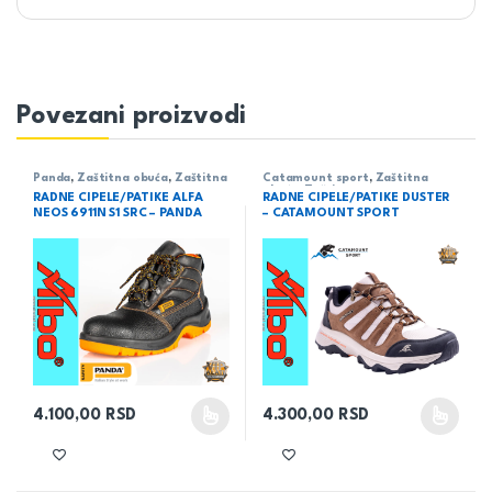
Povezani proizvodi
Panda
,
Zaštitna obuća
,
Zaštitna
Catamount sport
,
Zaštitna
oprema
obuća
,
Zaštitna oprema
RADNE CIPELE/PATIKE ALFA
RADNE CIPELE/PATIKE DUSTER
NEOS 6911N S1 SRC – PANDA
– CATAMOUNT SPORT
4.100,00
RSD
4.300,00
RSD
Ovaj proizvod ima više varijanti. Opcije mogu biti izabrane na 
Ovaj proizvod ima više varijant