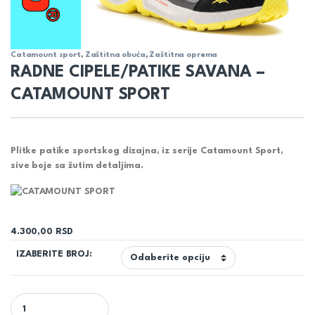
Catamount sport
,
Zaštitna obuća
,
Zaštitna oprema
RADNE CIPELE/PATIKE SAVANA –
CATAMOUNT SPORT
Plitke patike sportskog dizajna, iz serije Catamount Sport,
sive boje sa žutim detaljima.
4.300,00
RSD
IZABERITE BROJ:
RADNE CIPELE/PATIKE SAVANA - CATAMOUNT SPORT quantity