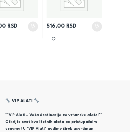
,00
RSD
516,00
RSD
VIP ALATI
**VIP Alati – Vaša destinacija za vrhunske alate!**
Otkrijte svet kvalitetnih alata po pristupačnim
cenama! U "VIP Alati" nudimo širok asortiman