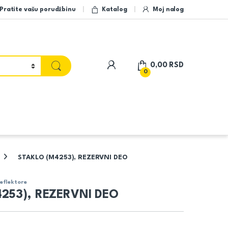
Pratite vašu porudžbinu
Katalog
Moj nalog
My Account
0,00
RSD
0
STAKLO (M4253), REZERVNI DEO
reflektore
253), REZERVNI DEO