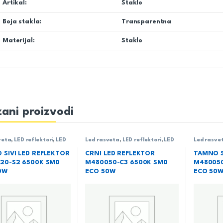
Artikal:
Staklo
Boja stakla:
Transparentna
Materijal:
Staklo
ani proizvodi
veta
,
LED reflektori
,
LED
Led rasveta
,
LED reflektori
,
LED
Led rasve
ori SMD
,
Rasveta
reflektori SMD
,
Rasveta
reflektori
 SIVI LED REFLEKTOR
CRNI LED REFLEKTOR
TAMNO S
20-S2 6500K SMD
M480050-C3 6500K SMD
M480050
0W
ECO 50W
ECO 50