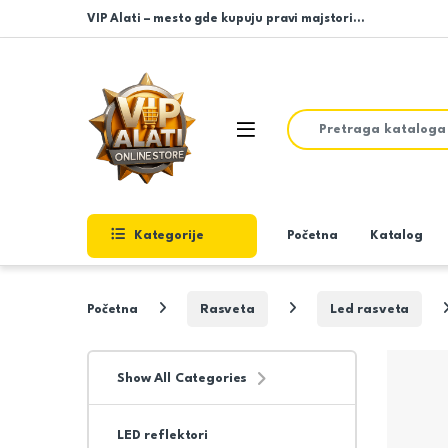
Skip to navigation
Skip to content
VIP Alati – mesto gde kupuju pravi majstori…
Search for:
Open
Kategorije
Početna
Katalog
Početna
Rasveta
Led rasveta
Show All Categories
LED reflektori