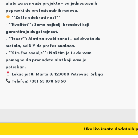
alata za sve vaše projekte – od jednostavnih
popravki do profesionalnih radova.
**Zašto odabrati nas?**
- **Kvalitet**: Samo najbolji brendovi koji
garantiraju dugotrajnost.
- **Izbor**: Alati za svaki zanat – od drveta do
metala, od DIY do profesionalaca.
- **Stručno osoblje**: Naš tim je tu da vam
pomogne da pronađete alat koji vam je
potreban.
Lokacija: 8. Marta 3, 123000 Petrovac, Srbija
Telefon: +381 65 878 68 50
Ukoliko imate dodatnih pita