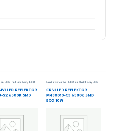
ta
,
LED reflektori
,
LED
Led rasveta
,
LED reflektori
,
LED
 SMD
,
Rasveta
reflektori SMD
,
Rasveta
IVI LED REFLEKTOR
CRNI LED REFLEKTOR
-S2 6500K SMD
M480010-C3 6500K SMD
W
ECO 10W