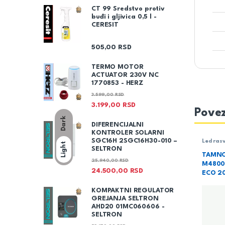
CT 99 Sredstvo protiv
buđi i gljivica 0,5 l -
CERESIT
505,00
RSD
TERMO MOTOR
ACTUATOR 230V NC
1770853 - HERZ
3.599,00
RSD
3.199,00
RSD
Povez
Dark
DIFERENCIJALNI
KONTROLER SOLARNI
SGC16H 2SGC16H30-010 –
Led ras
Light
reflekt
SELTRON
TAMNO
25.940,00
RSD
M4800
24.500,00
RSD
ECO 2
KOMPAKTNI REGULATOR
GREJANJA SELTRON
AHD20 01MC060606 -
SELTRON