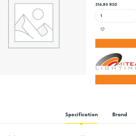
316,80
RSD
STAKLO (M4253), RE
Specification
Brand