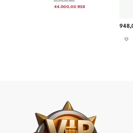
53.170,00
RSD
44.000,00
RSD
948