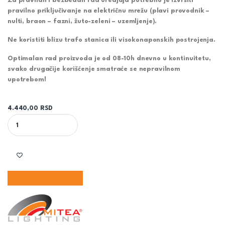
Za pravilan i bezbedan rad uredjaja potrebno je izvršiti
pravilno priključivanje na električnu mrežu (plavi provodnik –
nulti, braon – fazni, žuto-zeleni – uzemljenje).
Ne koristiti blizu trafo stanica ili visokonaponskih postrojenja.
Optimalan rad proizvoda je od 08-10h dnevno u kontinuitetu,
svako drugačije korišćenje smatraće se nepravilnom
upotrebom!
4.440,00
RSD
TAMNO SIVI LED REFLEKTOR M480150-S3 6500K SMD ECO 150W qu