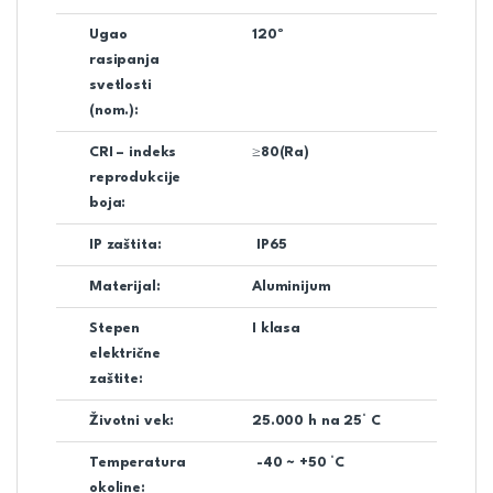
Ugao
120º
rasipanja
svetlosti
(nom.):
CRI – indeks
≥80(Ra)
reprodukcije
boja:
IP zaštita:
IP65
Materijal:
Aluminijum
Stepen
I klasa
električne
zaštite:
Životni vek:
25.000 h na 25° C
Temperatura
-40 ~ +50 °C
okoline: