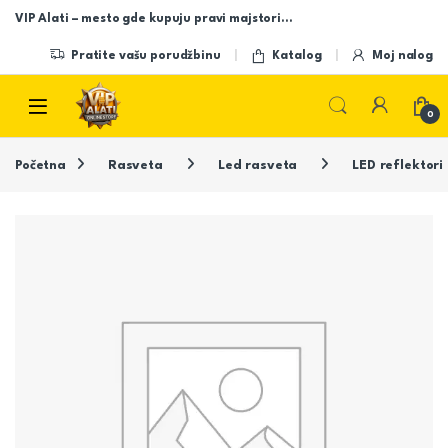
Skip to navigation
Skip to content
VIP Alati – mesto gde kupuju pravi majstori…
Pratite vašu porudžbinu
Katalog
Moj nalog
Open
0
Početna
Rasveta
Led rasveta
LED reflektori