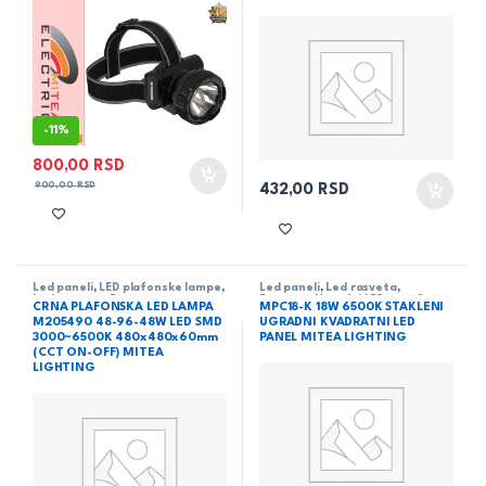
-
11%
800,00
RSD
900,00
RSD
432,00
RSD
Led paneli
,
LED plafonske lampe
,
Led paneli
,
Led rasveta
,
Led rasveta
,
Rasveta
Rasveta
,
Ugradni LED paneli
CRNA PLAFONSKA LED LAMPA
MPC18-K 18W 6500K STAKLENI
M205490 48-96-48W LED SMD
UGRADNI KVADRATNI LED
3000~6500K 480x480x60mm
PANEL MITEA LIGHTING
(CCT ON-OFF) MITEA
LIGHTING