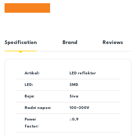
Specification
Brand
Reviews
Artikal:
LED reflektor
LED:
SMD
Boja:
Siva
Radni napon:
100~300V
Power
≥0,9
factor: