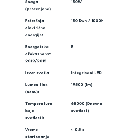
Snaga
150W
(procenjena)
Potrošnja
150 Kwh / 1000h
električne
energije:
Energetska
E
efokasnonst
2019/2015
Izvor svetla
Integrisani LED
Lumen flux
19500 (lm)
(nom.):
Temperatura
6500K (Dnevna
boje
svetlost)
svetlosti:
Vreme
≤ 0,5 s
startovanja: