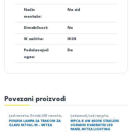
Način
Na zid
montaže:
Dimabilnost:
Ne
IK zaštita:
IK08
Podešavajući
Da
ugao:
Povezani proizvodi
Led rasveta
,
Ostala LED rasveta
,
Led paneli
,
Led rasveta
,
Rasveta
Rasveta
,
Ugradni LED paneli
PUNJIVA LAMPA SA TRAKOM ZA
MPC6-K 6W 6500K STAKLENI
GLAVU M706L-1H – MITEA
UGRADNI KVADRATNI LED
PANEL MITEA LIGHTING