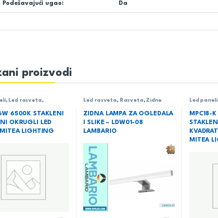
Podešavajući ugao:
Da
ani proizvodi
eli
,
Led rasveta
,
Led rasveta
,
Rasveta
,
Zidne
Led paneli
a
,
Ugradni LED paneli
lampe
Rasveta
,
6W 6500K STAKLENI
ZIDNA LAMPA ZA OGLEDALA
MPC18-K
NI OKRUGLI LED
I SLIKE – LDW01-08
STAKLEN
 MITEA LIGHTING
LAMBARIO
KVADRAT
MITEA L