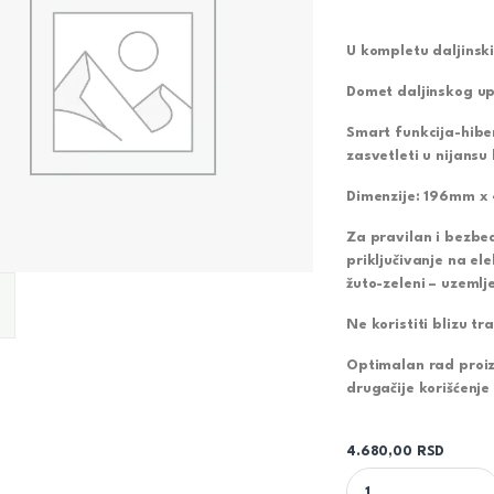
U kompletu daljinski
Domet daljinskog up
Smart funkcija-hiber
zasvetleti u nijansu 
Dimenzije: 196mm 
Za pravilan i bezbed
priključivanje na ele
žuto-zeleni – uzemlje
Ne koristiti blizu tr
Optimalan rad proiz
drugačije korišćenj
4.680,00
RSD
TAMNO SIVI LED RE