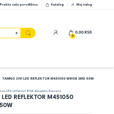
Pratite vašu porudžbinu
Katalog
Moj nalog
My Account
0,00
RSD
0
TAMNO SIVI LED REFLEKTOR M451050 WRGB SMD 50W
tori
,
LED reflektori RGB, dimabilni
,
Rasveta
 LED REFLEKTOR M451050
 50W