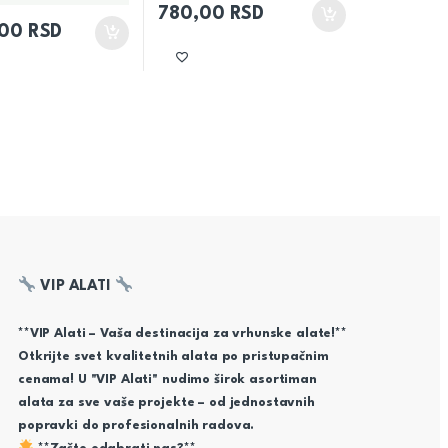
780,00
RSD
,00
RSD
VIP ALATI
**VIP Alati – Vaša destinacija za vrhunske alate!**
Otkrijte svet kvalitetnih alata po pristupačnim
cenama! U "VIP Alati" nudimo širok asortiman
alata za sve vaše projekte – od jednostavnih
popravki do profesionalnih radova.