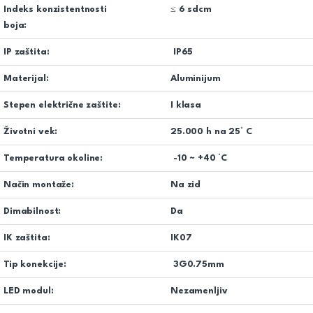
Indeks konzistentnosti
≤ 6 sdcm
boja:
IP zaštita:
IP65
Materijal:
Aluminijum
Stepen električne zaštite:
I klasa
Životni vek:
25.000 h na 25° C
Temperatura okoline:
-10 ~ +40 °C
Način montaže:
Na zid
Dimabilnost:
Da
IK zaštita:
IK07
Tip konekcije:
3G0.75mm
LED modul:
Nezamenljiv