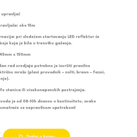
 upravljač
ravljača: oko 15m
nacija: pri sledećem startovanju LED reflektor će
boje koja je bila u trenutku gašenja.
x 45mm x 150mm
an rad uredjaja potrebno je izvršiti pravilno
ktričnu mrežu (plavi provodnik – nulti, braon – fazni,
nje).
afo stanica ili visokonaponskih postrojenja.
voda je od 08-10h dnevno u kontinuitetu, svako
e smatraće se nepravilnom upotrebom!
FLEKTOR M451050 WRGB SMD 50W quantity
Dodaj u korpu