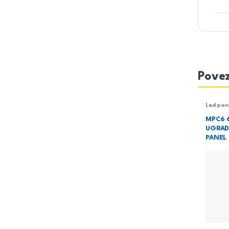
Povez
Led pan
Rasvet
MPC6 
UGRAD
PANEL