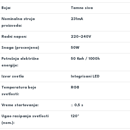
Boja:
Tamno siva
Nominalna struja
231mA
proizvoda:
Radni napon:
220~240V
Snaga (procenjena)
50W
Potrošnja električne
50 Kwh / 1000h
energije:
Izvor svetla
Integrisani LED
Temperatura boje
RGB
svetlosti:
Vreme startovanja:
≤ 0,5 s
Ugao rasipanja svetlosti
120º
(nom.):