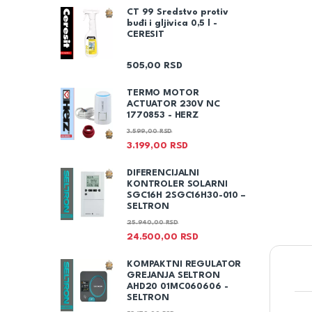
CT 99 Sredstvo protiv
buđi i gljivica 0,5 l -
CERESIT
505,00
RSD
TERMO MOTOR
ACTUATOR 230V NC
1770853 - HERZ
3.599,00
RSD
3.199,00
RSD
DIFERENCIJALNI
KONTROLER SOLARNI
SGC16H 2SGC16H30-010 –
SELTRON
25.940,00
RSD
24.500,00
RSD
KOMPAKTNI REGULATOR
GREJANJA SELTRON
AHD20 01MC060606 -
SELTRON