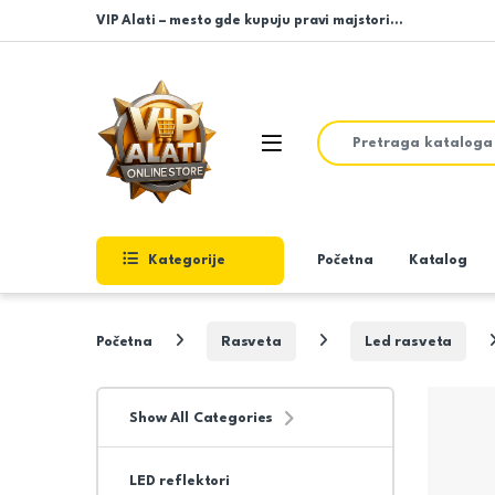
Skip to navigation
Skip to content
VIP Alati – mesto gde kupuju pravi majstori…
Search for:
Open
Kategorije
Početna
Katalog
Početna
Rasveta
Led rasveta
Show All Categories
LED reflektori