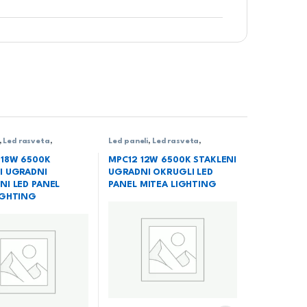
,
Led rasveta
,
Led paneli
,
Led rasveta
,
Ugradni LED paneli
Rasveta
,
Ugradni LED paneli
 18W 6500K
MPC12 12W 6500K STAKLENI
I UGRADNI
UGRADNI OKRUGLI LED
NI LED PANEL
PANEL MITEA LIGHTING
IGHTING