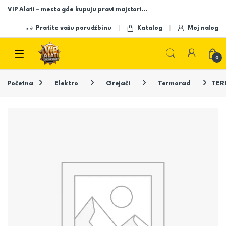
Skip to navigation
Skip to content
VIP Alati – mesto gde kupuju pravi majstori…
Pratite vašu porudžbinu
Katalog
Moj nalog
Open
0
Početna
Elektro
Grejači
Termorad
TER