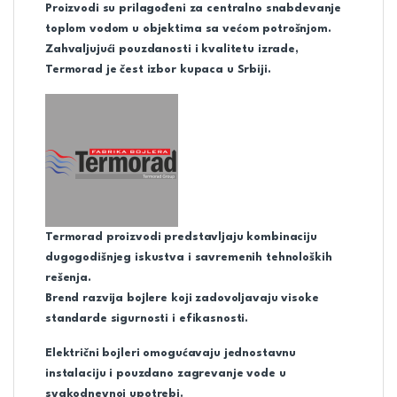
Proizvodi su prilagođeni za centralno snabdevanje
toplom vodom u objektima sa većom potrošnjom.
Zahvaljujući pouzdanosti i kvalitetu izrade,
Termorad je čest izbor kupaca u Srbiji.
Termorad proizvodi predstavljaju kombinaciju
dugogodišnjeg iskustva i savremenih tehnoloških
rešenja.
Brend razvija bojlere koji zadovoljavaju visoke
standarde sigurnosti i efikasnosti.
Električni bojleri omogućavaju jednostavnu
instalaciju i pouzdano zagrevanje vode u
svakodnevnoj upotrebi.