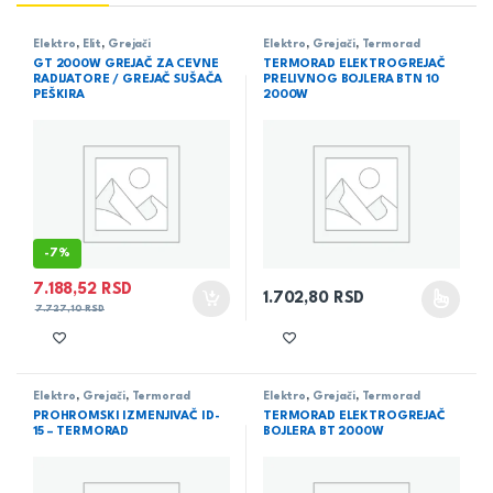
Elektro
,
Elit
,
Grejači
Elektro
,
Grejači
,
Termorad
GT 2000W GREJAČ ZA CEVNE
TERMORAD ELEKTROGREJAČ
RADIJATORE / GREJAČ SUŠAČA
PRELIVNOG BOJLERA BTN 10
PEŠKIRA
2000W
-
7%
7.188,52
RSD
1.702,80
RSD
Ovaj proizvod ima više varijant
7.727,10
RSD
Elektro
,
Grejači
,
Termorad
Elektro
,
Grejači
,
Termorad
PROHROMSKI IZMENJIVAČ ID-
TERMORAD ELEKTROGREJAČ
15 – TERMORAD
BOJLERA BT 2000W