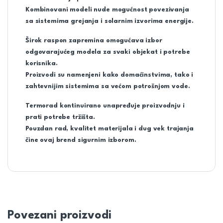
Kombinovani modeli nude mogućnost povezivanja
sa sistemima grejanja i solarnim izvorima energije.
Širok raspon zapremina omogućava izbor
odgovarajućeg modela za svaki objekat i potrebe
korisnika.
Proizvodi su namenjeni kako domaćinstvima, tako i
zahtevnijim sistemima sa većom potrošnjom vode.
Termorad kontinuirano unapređuje proizvodnju i
prati potrebe tržišta.
Pouzdan rad, kvalitet materijala i dug vek trajanja
čine ovaj brend sigurnim izborom.
Povezani proizvodi