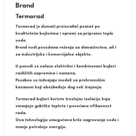
Brand
Termorad
Termorad je domaći proizvođač poznat po
kvalitetnim bojlerima i opremi za pripremu tople
vode.
Brend nudi pouzdana rešenja za domaćinstva, ali i
za industrijske i komercijalne objekte.
U ponudi se nalaze električni i kombinovani bojleri
različitih zapremina i namena.
Posebno se izdvajaju modeli sa prohromskim
kazanom koji obezbeđuju dug vek trajanja.
Termorad bojleri koriste troslojnu izolaciju koja
smanjuje gubitke toplote i povećava efikasnost
rada.
Ova tehnologija omogućava brže zagrevanje vode i
manju potrošnju energije.