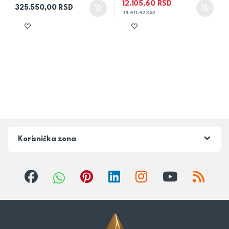
12.105,60
RSD
325.550,00
RSD
14.411,43
RSD
Korisnička zona