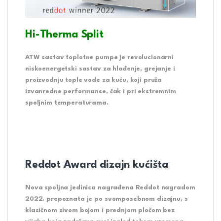
Hi-Therma Split
ATW sastav toplotne pumpe je revolucionarni
niskoenergetski sastav za hlađenje, grejanje i
proizvodnju tople vode za kuću, koji pruža
izvanredne performanse, čak i pri ekstremnim
spoljnim temperaturama.
Reddot Award dizajn kućišta
Nova spoljna jedinica nagrađena Reddot nagradom
2022. prepoznata je po svomposebnom dizajnu, s
klasičnom sivom bojom i prednjom pločom bez