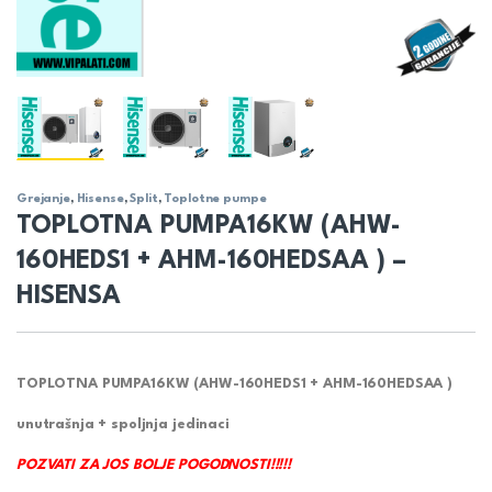
Grejanje
,
Hisense
,
Split
,
Toplotne pumpe
TOPLOTNA PUMPA16KW (AHW-
160HEDS1 + AHM-160HEDSAA ) –
HISENSA
TOPLOTNA PUMPA16KW (AHW-160HEDS1 + AHM-160HEDSAA )
unutrašnja + spoljnja jedinaci
POZVATI ZA JOS BOLJE POGODNOSTI!!!!!