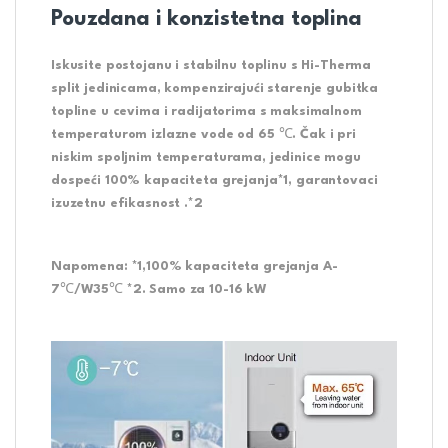
Pouzdana i konzistetna toplina
Iskusite postojanu i stabilnu toplinu s Hi-Therma
split jedinicama, kompenzirajući starenje gubitka
topline u cevima i radijatorima s maksimalnom
temperaturom izlazne vode od 65 ℃. Čak i pri
niskim spoljnim temperaturama, jedinice mogu
dospeći 100% kapaciteta grejanja*1, garantovaci
izuzetnu efikasnost .*2
Napomena: *1,100% kapaciteta grejanja A-
7℃/W35℃ *2. Samo za 10-16 kW