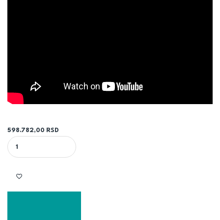
598.782,00
RSD
TOPLOTNA PUMPA16KW (AHW-160HEDS1 + AHM-160HEDSAA ) - HIS