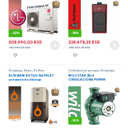
-
23%
-
18%
508.990,00
RSD
238.478,35
RSD
662.443,92
RSD
290.827,25
RSD
Grejanje
,
Kepo
,
Kotlovi
Cirkulacione pumpe
,
Grejanje
,
Star-RS
,
Wilo
AC15 15KW KOTAO NA PELET
WILO STAR 25/6
automatsko čišćenje
CIRKULACIONA PUMPA
-
16%