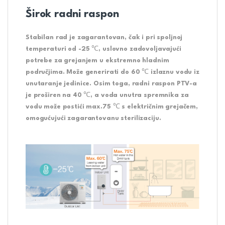
Širok radni raspon
Stabilan rad je zagarantovan, čak i pri spoljnoj
temperaturi od -25 ℃, uslovno zadovoljavajući
potrebe za grejanjem u ekstremno hladnim
područjima. Može generirati do 60 ℃ izlaznu vodu iz
unutaranje jedinice. Osim toga, radni raspon PTV-a
je proširen na 40 ℃, a voda unutra spremnika za
vodu može postići max.75 ℃ s električnim grejačem,
omogućujući zagarantovanu sterilizaciju.