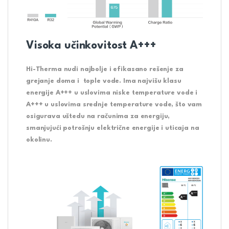
Visoka učinkovitost A+++
Hi-Therma nudi najbolje i efikasano rešenje za
grejanje doma i tople vode. Ima najvišu klasu
energije A+++ u uslovima niske temperature vode i
A+++ u uslovima srednje temperature vode, što vam
osigurava uštedu na računima za energiju,
smanjujući potrošnju električne energije i uticaja na
okolinu.