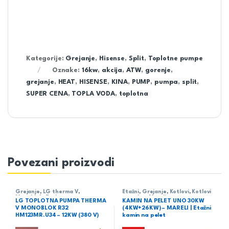
Kategorije:
Grejanje
,
Hisense
,
Split
,
Toplotne pumpe
Oznake:
16kw
,
akcija
,
ATW
,
gorenje
,
grejanje
,
HEAT
,
HISENSE
,
KINA
,
PUMP
,
pumpa
,
split
,
SUPER CENA
,
TOPLA VODA
,
toplotna
Povezani proizvodi
Grejanje
,
LG therma V
,
Etažni
,
Grejanje
,
Kotlovi
,
Kotlovi
Monoblok
,
Toplotne pumpe
na pelet
,
Mareli
LG TOPLOTNA PUMPA THERMA
KAMIN NA PELET UNO 30KW
V MONOBLOK R32
(4KW+26KW) – MARELI | Etažni
HM123MR.U34 – 12KW (380 V)
kamin na pelet