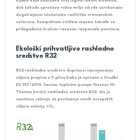
vijaka koja zadržava svoj izgled tokom vremena,
dok takođe sprečava ružne mrlje od rđe uzrokovane
dugotrajnom izloženošću različitim vremenskim
uslovima. Kompaktna veličina masine takođe se
prilagođava širokom rasponu rasporeda prostora.
Ekološki prihvatljivo rashladno
sredstvo R32
R32 rashladno sredstvo doprinosi ispunjavanju
ciljeva propisa o F-plinu kako je opisano u Uredbi
EU 517/2014. Sastav toplotne pumpe Hisense Hi-
Therma koristi rashladno sredstvo R32, što je
savršeno rešenje za postizanje novih evropskih
ciljeva emisije CO₂.