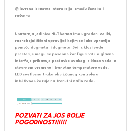
◎ Izvrsno iskustvo interakcije između čoveka i
računra
Unutarnja jedinica Hi-Therma ima ugrađeni veliki,
raznobojni žičani upravljač kojim se lako upravlja
pomoću dugmeta i dugmeta. Svi ciklusi vode i
prostorije mogu se posebno konfigurirati, a glavno
interfejs prikazuje postavke svakog ciklusa vode u
stvarnom vremenu i trenutnu temperaturu vode.
LED svetlosna traka oko žičanog kontrolera
intuitivno ukazuje na trenutni način rada.
POZVATI ZA JOS BOLJE
POGODNOSTI!!!!!