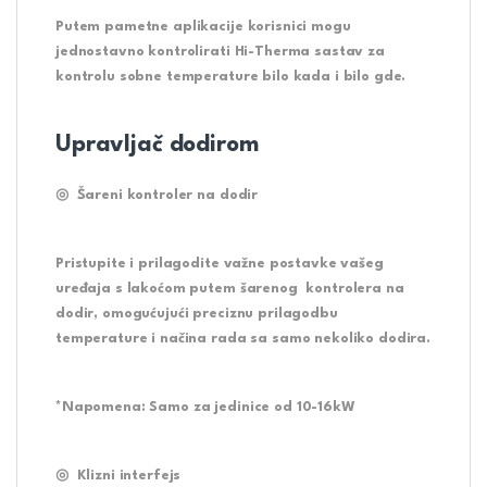
Putem pametne aplikacije korisnici mogu
jednostavno kontrolirati Hi-Therma sastav za
kontrolu sobne temperature bilo kada i bilo gde.
Upravljač dodirom
◎
Šareni kontroler na dodir
Pristupite i prilagodite važne postavke vašeg
uređaja s lakoćom putem šarenog kontrolera na
dodir, omogućujući preciznu prilagodbu
temperature i načina rada sa samo nekoliko dodira.
*Napomena: Samo za jedinice od 10-16kW
◎ Klizni interfejs