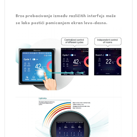
Brzo prebacivanje između različitih interfejs može
se lako postići pomicanjem ekran levo-desno.