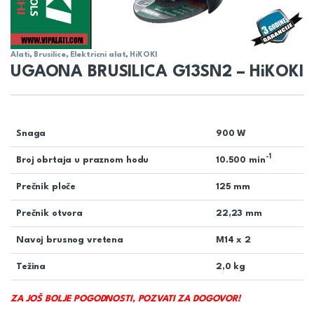
Alati
,
Brusilice
,
Elektricni alat
,
HiKOKI
UGAONA BRUSILICA G13SN2 – HiKOKI
Snaga
900 W
-1
Broj obrtaja u praznom hodu
10.500 min
Prečnik ploče
125 mm
Prečnik otvora
22,23 mm
Navoj brusnog vretena
M14 x 2
Težina
2,0 kg
ZA JOŠ BOLJE POGODNOSTI, POZVATI ZA DOGOVOR!