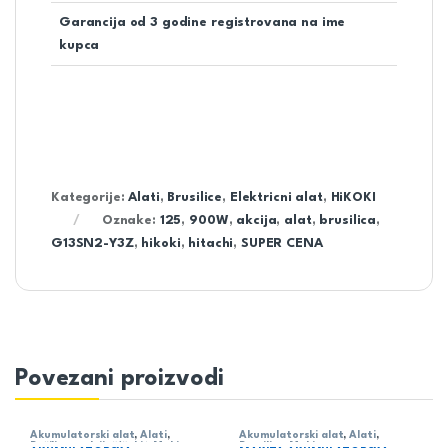
Garancija od 3 godine registrovana na ime
kupca
Kategorije:
Alati
,
Brusilice
,
Elektricni alat
,
HiKOKI
Oznake:
125
,
900W
,
akcija
,
alat
,
brusilica
,
G13SN2-Y3Z
,
hikoki
,
hitachi
,
SUPER CENA
Povezani proizvodi
Akumulatorski alat
,
Alati
,
Akumulatorski alat
,
Alati
,
Bušilica - odvijač/čekić
,
Makita
Brusilice
,
Makita