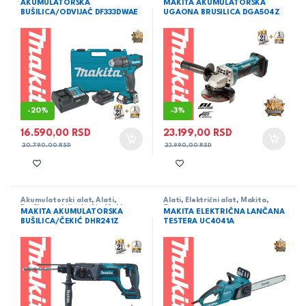
AKUMULATORSKA
MAKITA AKUMULATORSKA
BUŠILICA/ODVIJAČ DF333DWAE
UGAONA BRUSILICA DGA504Z
-
20%
-
3%
16.590,00
RSD
23.199,00
RSD
20.790,00
RSD
23.990,00
RSD
Akumulatorski alat
,
Alati
,
Alati
,
Električni alat
,
Makita
,
Bušilica - odvijač/čekić
,
Makita
Testere -
MAKITA AKUMULATORSKA
MAKITA ELEKTRIČNA LANČANA
udodne/lanačane/univerzalne
BUŠILICA/ČEKIĆ DHR241Z
TESTERA UC4041A