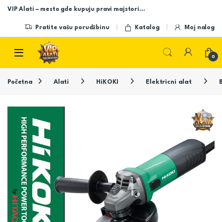
Skip to navigation
Skip to content
VIP Alati – mesto gde kupuju pravi majstori…
Pratite vašu porudžbinu
Katalog
Moj nalog
Open
0
Početna
Alati
HiKOKI
Elektricni alat