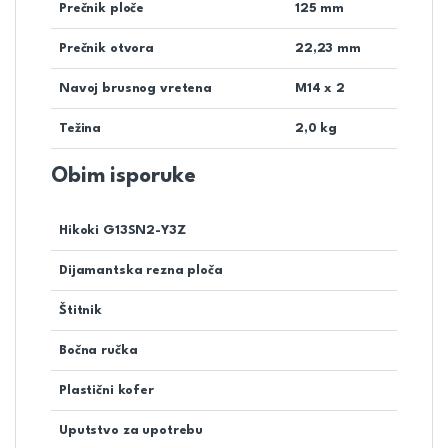
Prečnik ploče
125 mm
Prečnik otvora
22,23 mm
Navoj brusnog vretena
M14 x 2
Težina
2,0 kg
Obim isporuke
Hikoki G13SN2-Y3Z
Dijamantska rezna ploča
Štitnik
Bočna ručka
Plastični kofer
Uputstvo za upotrebu