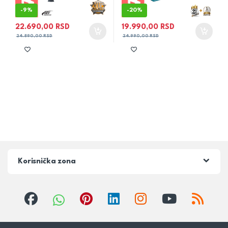
-
9%
-
20%
22.690,00
RSD
19.990,00
RSD
24.890,00
RSD
24.990,00
RSD
Korisnička zona