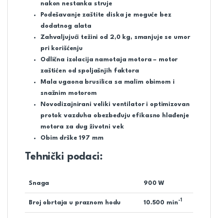
nakon nestanka struje
Podešavanje zaštite diska je moguće bez
dodatnog alata
Zahvaljujući težini od 2,0 kg, smanjuje se umor
pri korišćenju
Odlična izolacija namotaja motora – motor
zaštićen od spoljašnjih faktora
Mala ugaona brusilica sa malim obimom i
snažnim motorom
Novodizajnirani veliki ventilator i optimizovan
protok vazduha obezbeđuju efikasno hlađenje
motora za dug životni vek
Obim drške 197 mm
Tehnički podaci:
Snaga
900 W
-1
Broj obrtaja u praznom hodu
10.500 min