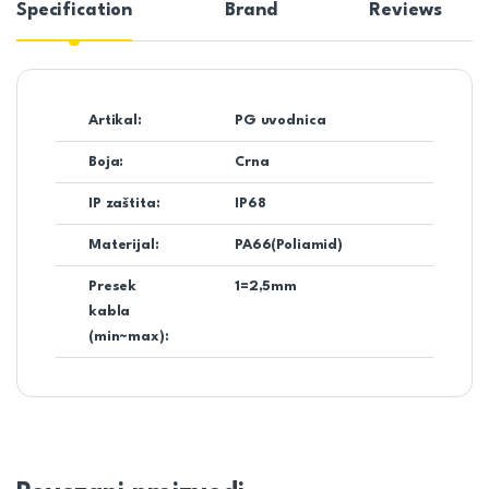
Specification
Brand
Reviews
Artikal:
PG uvodnica
Boja:
Crna
IP zaštita:
IP68
Materijal:
PA66(Poliamid)
Presek
1=2,5mm
kabla
(min~max):