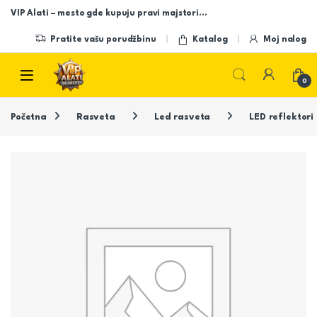
Skip to navigation
Skip to content
VIP Alati – mesto gde kupuju pravi majstori…
Pratite vašu porudžbinu
Katalog
Moj nalog
Open
0
Početna
Rasveta
Led rasveta
LED reflektori