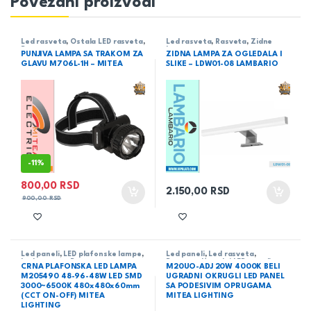
Povezani proizvodi
Led rasveta
,
Ostala LED rasveta
,
Led rasveta
,
Rasveta
,
Zidne
Rasveta
lampe
PUNJIVA LAMPA SA TRAKOM ZA
ZIDNA LAMPA ZA OGLEDALA I
GLAVU M706L-1H – MITEA
SLIKE – LDW01-08 LAMBARIO
-
11%
800,00
RSD
2.150,00
RSD
900,00
RSD
Led paneli
,
LED plafonske lampe
,
Led paneli
,
Led rasveta
,
Led rasveta
,
Rasveta
Rasveta
,
Ugradni LED paneli
CRNA PLAFONSKA LED LAMPA
M20UO-ADJ 20W 4000K BELI
M205490 48-96-48W LED SMD
UGRADNI OKRUGLI LED PANEL
3000~6500K 480x480x60mm
SA PODESIVIM OPRUGAMA
(CCT ON-OFF) MITEA
MITEA LIGHTING
LIGHTING