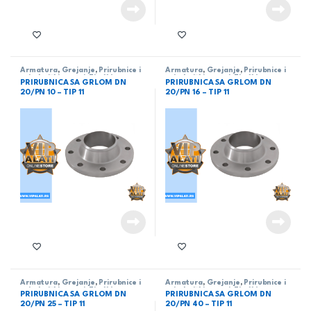
Armatura
,
Grejanje
,
Prirubnice i
Armatura
,
Grejanje
,
Prirubnice i
prirubnički setovi
,
Tip 11 (sa
prirubnički setovi
,
Tip 11 (sa
PRIRUBNICA SA GRLOM DN
PRIRUBNICA SA GRLOM DN
grlom)
grlom)
20/PN 10 – TIP 11
20/PN 16 – TIP 11
Armatura
,
Grejanje
,
Prirubnice i
Armatura
,
Grejanje
,
Prirubnice i
prirubnički setovi
,
Tip 11 (sa
prirubnički setovi
,
Tip 11 (sa
PRIRUBNICA SA GRLOM DN
PRIRUBNICA SA GRLOM DN
grlom)
grlom)
20/PN 25 – TIP 11
20/PN 40 – TIP 11