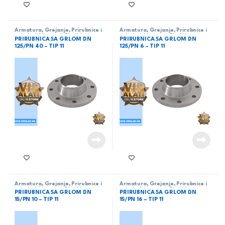
Armatura
,
Grejanje
,
Prirubnice i
Armatura
,
Grejanje
,
Prirubnice i
prirubnički setovi
,
Tip 11 (sa
prirubnički setovi
,
Tip 11 (sa
PRIRUBNICA SA GRLOM DN
PRIRUBNICA SA GRLOM DN
grlom)
grlom)
125/PN 40 – TIP 11
125/PN 6 – TIP 11
Armatura
,
Grejanje
,
Prirubnice i
Armatura
,
Grejanje
,
Prirubnice i
prirubnički setovi
,
Tip 11 (sa
prirubnički setovi
,
Tip 11 (sa
PRIRUBNICA SA GRLOM DN
PRIRUBNICA SA GRLOM DN
grlom)
grlom)
15/PN 10 – TIP 11
15/PN 16 – TIP 11