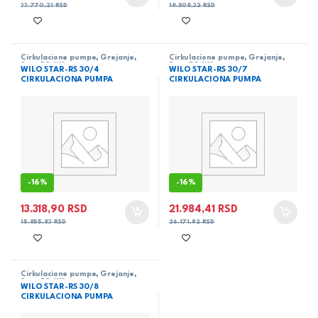
33.770,21
RSD
18.508,32
RSD
Cirkulacione pumpe
,
Grejanje
,
Cirkulacione pumpe
,
Grejanje
,
Star-RS
,
Wilo
Star-RS
,
Wilo
WILO STAR-RS 30/4
WILO STAR-RS 30/7
CIRKULACIONA PUMPA
CIRKULACIONA PUMPA
-
16%
-
16%
13.318,90
RSD
21.984,41
RSD
15.855,83
RSD
26.171,92
RSD
Cirkulacione pumpe
,
Grejanje
,
Star-RS
,
Wilo
WILO STAR-RS 30/8
CIRKULACIONA PUMPA