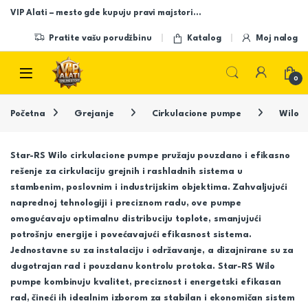
Skip to navigation
Skip to content
VIP Alati – mesto gde kupuju pravi majstori…
Pratite vašu porudžbinu
Katalog
Moj nalog
Open
0
Početna
Grejanje
Cirkulacione pumpe
Wilo
Star-RS Wilo cirkulacione pumpe pružaju pouzdano i efikasno
rešenje za cirkulaciju grejnih i rashladnih sistema u
stambenim, poslovnim i industrijskim objektima. Zahvaljujući
naprednoj tehnologiji i preciznom radu, ove pumpe
omogućavaju optimalnu distribuciju toplote, smanjujući
potrošnju energije i povećavajući efikasnost sistema.
Jednostavne su za instalaciju i održavanje, a dizajnirane su za
dugotrajan rad i pouzdanu kontrolu protoka. Star-RS Wilo
pumpe kombinuju kvalitet, preciznost i energetski efikasan
rad, čineći ih idealnim izborom za stabilan i ekonomičan sistem