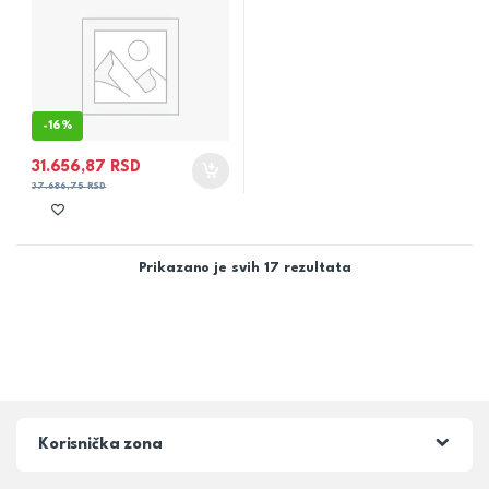
-
16%
31.656,87
RSD
37.686,75
RSD
Prikazano je svih 17 rezultata
Korisnička zona