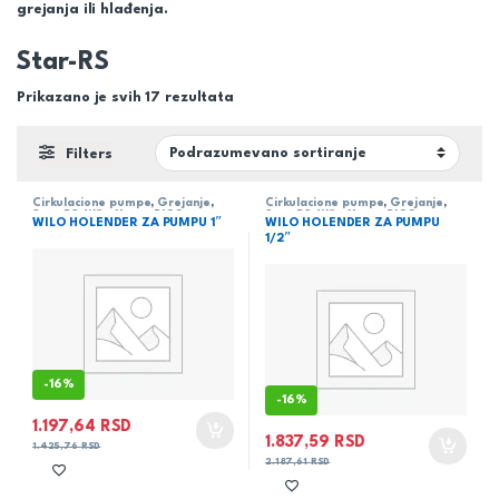
grejanja ili hlađenja.
Star-RS
Prikazano je svih 17 rezultata
Filters
Cirkulacione pumpe
,
Grejanje
,
Cirkulacione pumpe
,
Grejanje
,
Star-RS
,
Wilo
,
Yonos PICO
Star-RS
,
Wilo
,
Yonos PICO
WILO HOLENDER ZA PUMPU 1″
WILO HOLENDER ZA PUMPU
1/2″
-
16%
-
16%
1.197,64
RSD
1.837,59
RSD
1.425,76
RSD
2.187,61
RSD