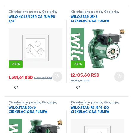
Cirkulacione pumpe
,
Grejanje
,
Cirkulacione pumpe
,
Grejanje
,
Star-RS
,
Wilo
,
Yonos PICO
Star-RS
,
Wilo
WILO HOLENDER ZA PUMPU
WILO STAR 25/6
5/4″
CIRKULACIONA PUMPA
-
16%
-
16%
12.105,60
RSD
1.581,61
RSD
1.882,87
RSD
14.411,43
RSD
Cirkulacione pumpe
,
Grejanje
,
Cirkulacione pumpe
,
Grejanje
,
Star-RS
,
Wilo
Star-RS
,
Wilo
WILO STAR 30/6
WILO STAR-RS 15/4-130
CIRKULACIONA PUMPA
CIRKULACIONA PUMPA