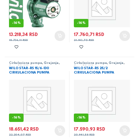
-
16%
-
16%
13.218,34
RSD
17.760,71
RSD
15.736,11
RSD
21.143,70
RSD
Cirkulacione pumpe
,
Grejanje
,
Cirkulacione pumpe
,
Grejanje
,
Star-RS
,
Wilo
Star-RS
,
Wilo
WILO STAR-RS 15/6-130
WILO STAR-RS 25/2
CIRKULACIONA PUMPA
CIRKULACIONA PUMPA
-
16%
-
16%
18.651,42
RSD
17.590,93
RSD
22.204,07
RSD
20.941,58
RSD