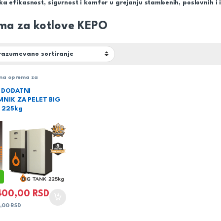
a efikasnost, sigurnost i komfor u grejanju stambenih, poslovnih i i
ma za kotlove KEPO
na oprema za
e,peći i kamine
,
je
,
Oprema za kotlove
 DODATNI
MNIK ZA PELET BIG
 225kg
400,00
RSD
0,00
RSD