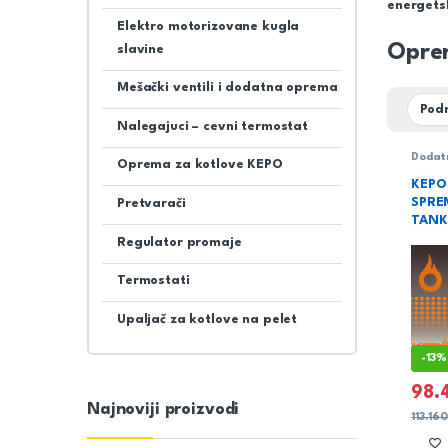
energetsk
Elektro motorizovane kugla
Opre
slavine
Mešački ventili i dodatna oprema
Nalegajuci – cevni termostat
Dodat
Oprema za kotlove KEPO
kotlov
Grejan
KEPO
KEPO
SPRE
Pretvarači
TANK
Regulator promaje
Termostati
Upaljač za kotlove na pelet
-
13%
98.
Najnoviji proizvodi
113.16