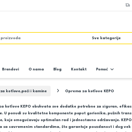
Brendovi
O nama
Blog
Kontakt
Pomoć
a kotlove,peći i kamine
Oprema za kotlove KEPO
a kotlove KEPO obuhvata sve dodatke potrebne za siguran, efikasa
e. U ponudi su kvalitetne komponente poput gorionika, pužnih tran
je, koje omogućavaju optimalan rad i jednostavno održavanje. KEPO o
a sa savremenim standardima, što garantuje pouzdanost i dug vek t