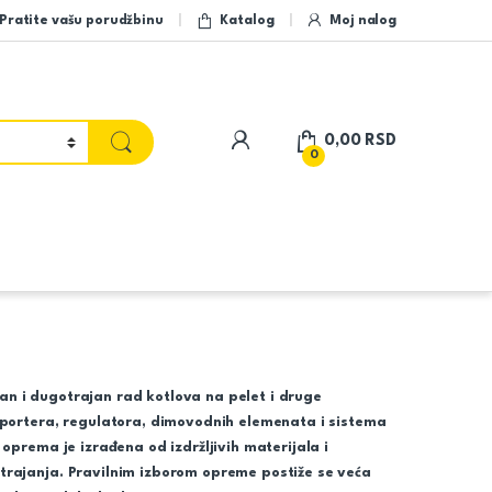
Pratite vašu porudžbinu
Katalog
Moj nalog
My Account
0,00
RSD
0
n i dugotrajan rad kotlova na pelet i druge
sportera, regulatora, dimovodnih elemenata i sistema
prema je izrađena od izdržljivih materijala i
rajanja. Pravilnim izborom opreme postiže se veća