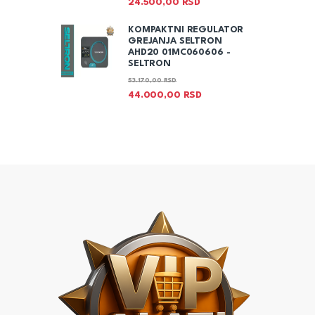
24.500,00
RSD
KOMPAKTNI REGULATOR
GREJANJA SELTRON
AHD20 01MC060606 -
SELTRON
53.170,00
RSD
44.000,00
RSD