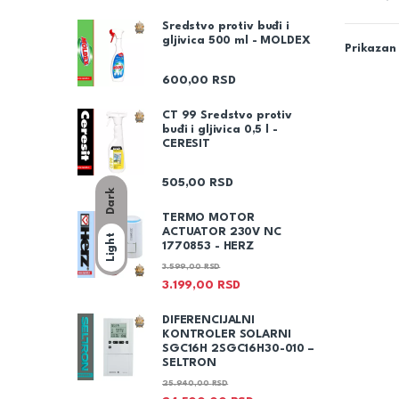
Sredstvo protiv buđi i
gljivica 500 ml - MOLDEX
Prikazan 
600,00
RSD
CT 99 Sredstvo protiv
buđi i gljivica 0,5 l -
CERESIT
505,00
RSD
Dark
TERMO MOTOR
ACTUATOR 230V NC
Light
1770853 - HERZ
3.599,00
RSD
3.199,00
RSD
DIFERENCIJALNI
KONTROLER SOLARNI
SGC16H 2SGC16H30-010 –
SELTRON
25.940,00
RSD