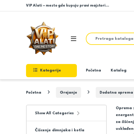
Skip to navigation
Skip to content
VIP Alati – mesto gde kupuju pravi majstori…
Search for:
Open
Kategorije
Početna
Katalog
Početna
Grejanje
Dodatna oprema z
Oprema z
Show All Categories
energent
za čišćen
usklađen
Čišcenje dimnjaka i kotla