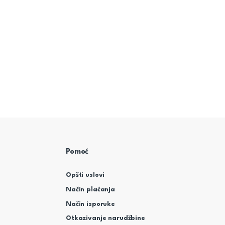
Pomoć
Opšti uslovi
Način plaćanja
Način isporuke
Otkazivanje narudžbine