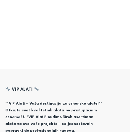
VIP ALATI
**VIP Alati – Vaša destinacija za vrhunske alate!**
Otkrijte svet kvalitetnih alata po pristupačnim
cenama! U "VIP Alati" nudimo širok asortiman
alata za sve vaše projekte – od jednostavnih
popravki do profesionalnih radova.