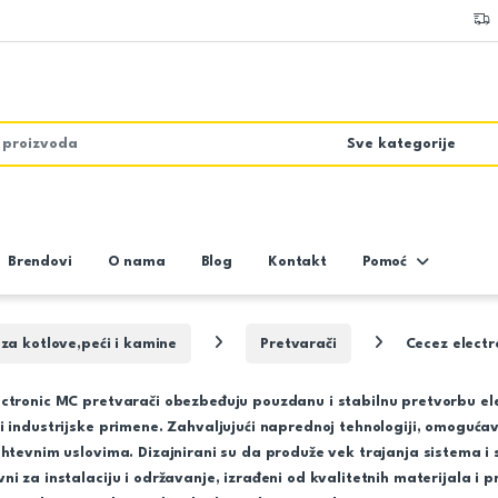
Brendovi
O nama
Blog
Kontakt
Pomoć
a kotlove,peći i kamine
Pretvarači
Cecez electr
ctronic MC pretvarači obezbeđuju pouzdanu i stabilnu pretvorbu elek
i industrijske primene. Zahvaljujući naprednoj tehnologiji, omogućav
ahtevnim uslovima. Dizajnirani su da produže vek trajanja sistema i
ni za instalaciju i održavanje, izrađeni od kvalitetnih materijala i