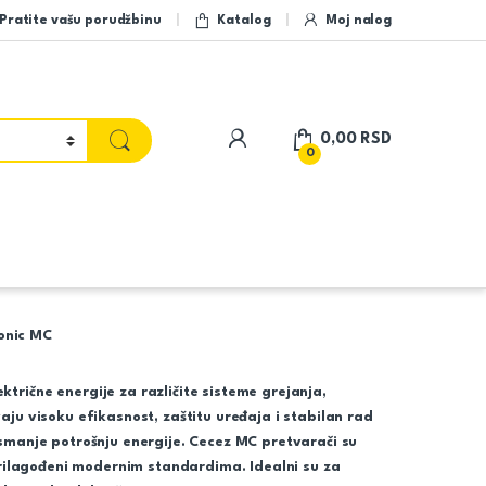
Pratite vašu porudžbinu
Katalog
Moj nalog
My Account
0,00
RSD
0
onic MC
trične energije za različite sisteme grejanja,
aju visoku efikasnost, zaštitu uređaja i stabilan rad
 smanje potrošnju energije. Cecez MC pretvarači su
 prilagođeni modernim standardima. Idealni su za