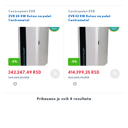
Centropelet ZVB
Centropelet ZVB
ZVB 24 KW Kotao na pelet
ZVB 32 KW Kotao na pelet
Centrometal
Centrometal
-
5%
-
5%
342.247,49
RSD
414.399,25
RSD
360.260,52
RSD
436.209,74
RSD
Prikazano je svih 4 rezultata