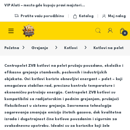
Skip to navigation
Skip to content
VIP Alati – mesto gde kupuju pravi majstori…
Pratite vašu porudžbinu
Katalog
Moj nalog
Open
0
Početna
Grejanje
Kotlovi
Kotlovi na pelet
Centropelet ZVB kotlovi na pelet pružaju pouzdano, ekološko i
efikasno grejanje stambenih, poslovnih i industrijskih
objekata. Ovi kotlovi koriste obnovljivi energent – pelet – koji
omogućava stabilan rad, preciznu kontrolu temperature i
ekonomičnu potrošnju energije. Centropelet ZVB kotlovi su
kompatibilni sa radijatorskim i podnim grejanjem, pružajući
fleksibilnost u sistemu grejanja. Savremena tehnologija
sagorevanja smanjuje emisiju štetnih gasova, dok kvalitetna
izrada i dugotrajnost čine kotlove pouzdanim i sigurnim za
svakodnevnu upotrebu. Idealni su za korisnike koji žele