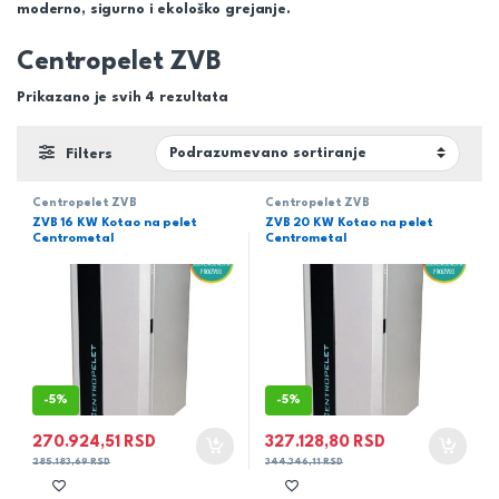
moderno, sigurno i ekološko grejanje.
Centropelet ZVB
Prikazano je svih 4 rezultata
Filters
Centropelet ZVB
Centropelet ZVB
ZVB 16 KW Kotao na pelet
ZVB 20 KW Kotao na pelet
Centrometal
Centrometal
-
5%
-
5%
270.924,51
RSD
327.128,80
RSD
285.183,69
RSD
344.346,11
RSD