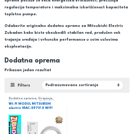
opreme postiže se veća energetska efikasnost, preciznija
regulacija temperature i maksimalna iskorišćenost kapaciteta
toplotne pumpe.
Odaberite
originalnu dodatnu opremu za Mitsubishi Electric
Zubadan
kako biste obezbedili stabilan rad, produžen vek
trajanja uređaja i vrhunske performanse u svim uslovima
eksploatacije.
Dodatna oprema
Prikazan jedan rezultat
Filters
Dodatna oprema
,
Grejanje
,
Mitsubishi electric ZUBADAN
,
WI-FI MODUL MITSUBISHI
Toplotne pumpe
electric MAC-597IF-E WIFI