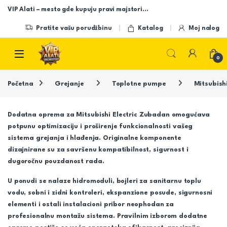
Skip to navigation
Skip to content
VIP Alati – mesto gde kupuju pravi majstori…
Pratite vašu porudžbinu
Katalog
Moj nalog
Open
0
Početna
Grejanje
Toplotne pumpe
Mitsubish
Dodatna oprema za Mitsubishi Electric Zubadan
omogućava
potpunu optimizaciju i proširenje funkcionalnosti vašeg
sistema grejanja i hlađenja. Originalne komponente
dizajnirane su za savršenu kompatibilnost, sigurnost i
dugoročnu pouzdanost rada.
U ponudi se nalaze hidromoduli, bojleri za sanitarnu toplu
vodu, sobni i zidni kontroleri, ekspanzione posude, sigurnosni
elementi i ostali instalacioni pribor neophodan za
profesionalnu montažu sistema. Pravilnim izborom dodatne