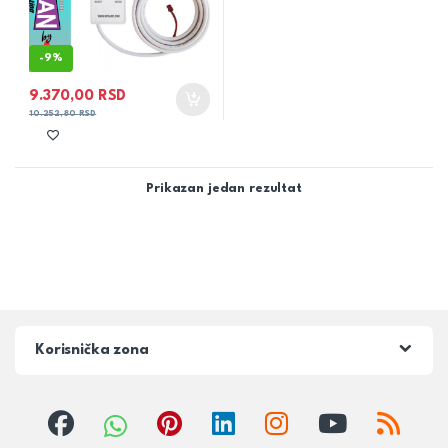
-
9%
9.370,00
RSD
10.252,80
RSD
Prikazan jedan rezultat
Korisnička zona