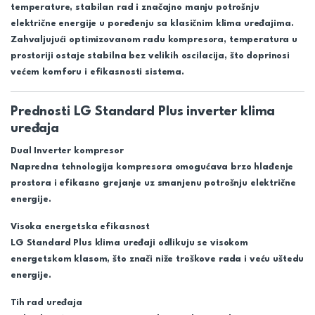
temperature, stabilan rad i značajno manju potrošnju
električne energije u poređenju sa klasičnim klima uređajima.
Zahvaljujući optimizovanom radu kompresora, temperatura u
prostoriji ostaje stabilna bez velikih oscilacija, što doprinosi
većem komforu i efikasnosti sistema.
Prednosti LG Standard Plus inverter klima
uređaja
Dual Inverter kompresor
Napredna tehnologija kompresora omogućava brzo hlađenje
prostora i efikasno grejanje uz smanjenu potrošnju električne
energije.
Visoka energetska efikasnost
LG Standard Plus klima uređaji odlikuju se visokom
energetskom klasom, što znači niže troškove rada i veću uštedu
energije.
Tih rad uređaja