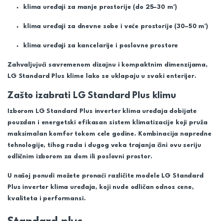
klima uređaji za manje prostorije (do 25–30 m²)
klima uređaji za dnevne sobe i veće prostorije (30–50 m²)
klima uređaji za kancelarije i poslovne prostore
Zahvaljujući savremenom dizajnu i kompaktnim dimenzijama,
LG Standard Plus klime lako se uklapaju u svaki enterijer.
Zašto izabrati LG Standard Plus klimu
Izborom
LG Standard Plus inverter klima uređaja
dobijate
pouzdan i energetski efikasan sistem klimatizacije koji pruža
maksimalan komfor tokom cele godine. Kombinacija napredne
tehnologije, tihog rada i dugog veka trajanja čini ovu seriju
odličnim izborom za dom ili poslovni prostor.
U našoj ponudi možete pronaći različite modele
LG Standard
Plus inverter klima uređaja
, koji nude odličan odnos cene,
kvaliteta i performansi.