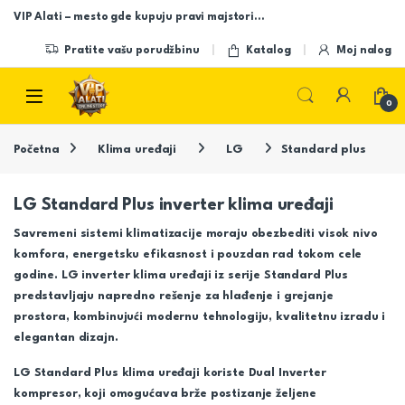
Skip to navigation
Skip to content
VIP Alati – mesto gde kupuju pravi majstori…
Pratite vašu porudžbinu
Katalog
Moj nalog
Open
0
Početna
Klima uređaji
LG
Standard plus
LG Standard Plus inverter klima uređaji
Savremeni sistemi klimatizacije moraju obezbediti visok nivo
komfora, energetsku efikasnost i pouzdan rad tokom cele
godine.
LG
inverter klima uređaji iz serije
Standard Plus
predstavljaju napredno rešenje za hlađenje i grejanje
prostora, kombinujući modernu tehnologiju, kvalitetnu izradu i
elegantan dizajn.
LG Standard Plus klima uređaji koriste
Dual Inverter
kompresor
, koji omogućava brže postizanje željene