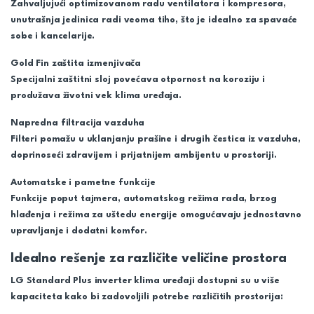
Zahvaljujući optimizovanom radu ventilatora i kompresora,
unutrašnja jedinica radi veoma tiho, što je idealno za spavaće
sobe i kancelarije.
Gold Fin zaštita izmenjivača
Specijalni zaštitni sloj povećava otpornost na koroziju i
produžava životni vek klima uređaja.
Napredna filtracija vazduha
Filteri pomažu u uklanjanju prašine i drugih čestica iz vazduha,
doprinoseći zdravijem i prijatnijem ambijentu u prostoriji.
Automatske i pametne funkcije
Funkcije poput tajmera, automatskog režima rada, brzog
hlađenja i režima za uštedu energije omogućavaju jednostavno
upravljanje i dodatni komfor.
Idealno rešenje za različite veličine prostora
LG Standard Plus inverter klima uređaji dostupni su u više
kapaciteta kako bi zadovoljili potrebe različitih prostorija: