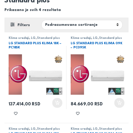
Standard plus
Prikazano je svih 4 rezultata
Filters
Klima uređaji
,
LG
,
Standard plus
Klima uređaji
,
LG
,
Standard plus
LG STANDARD PLUS KLIMA 18K –
LG STANDARD PLUS KLIMA 09K
PC18SK
– PC09SK
137.414,00
RSD
84.669,00
RSD
Klima uređaji
,
LG
,
Standard plus
Klima uređaji
,
LG
,
Standard plus