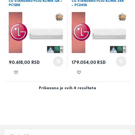
LG STANDARD PLUS KLIMA 12K –
LG STANDARD PLUS KLIMA 24K
PC12SK
– PC24SK
90.618,00
RSD
179.054,00
RSD
Prikazano je svih 4 rezultata