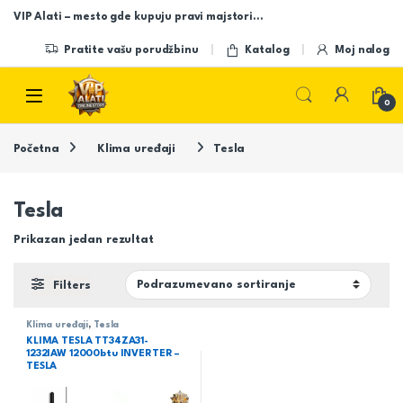
Skip to navigation
Skip to content
VIP Alati – mesto gde kupuju pravi majstori…
Pratite vašu porudžbinu
Katalog
Moj nalog
Open
0
Početna
Klima uređaji
Tesla
Tesla
Prikazan jedan rezultat
Filters
Klima uređaji
,
Tesla
KLIMA TESLA TT34ZA31-
1232IAW 12000btu INVERTER –
TESLA