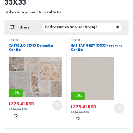
33X33
Prikazano je svih 6 rezultata
Filters
33X33
33X33
CASTELLO 33X33 Keramika
HABITAT GREY 33X33 Keramika
Kanjiža
Kanjiža
-
10%
-
10%
1.375,41
RSD
1.375,41
RSD
1.524,00
RSD
1.524,00
RSD