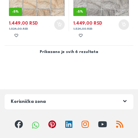
-
5%
-
5%
1.449,00
RSD
1.449,00
RSD
1.524,00
RSD
1.524,00
RSD
Prikazano je svih 6 rezultata
Korisnička zona