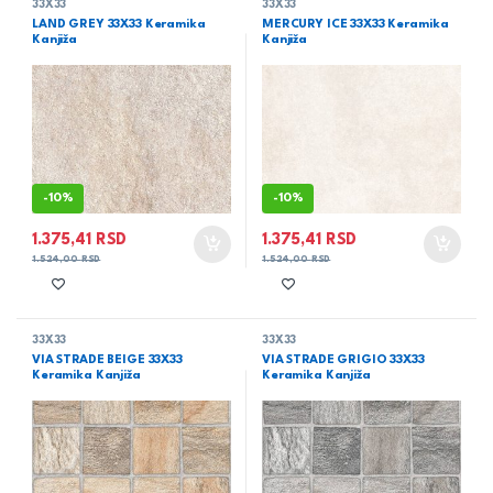
33X33
33X33
LAND GREY 33X33 Keramika
MERCURY ICE 33X33 Keramika
Kanjiža
Kanjiža
-
10%
-
10%
1.375,41
RSD
1.375,41
RSD
1.524,00
RSD
1.524,00
RSD
33X33
33X33
VIA STRADE BEIGE 33X33
VIA STRADE GRIGIO 33X33
Keramika Kanjiža
Keramika Kanjiža