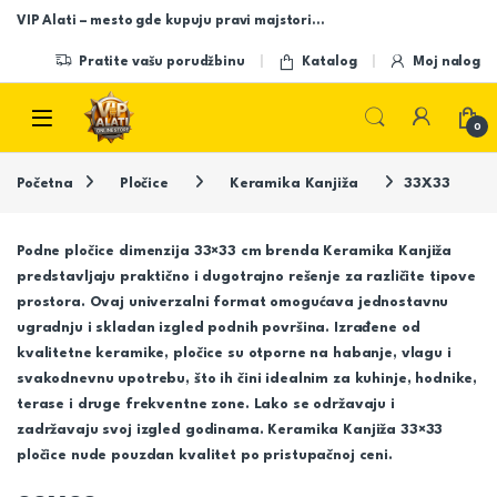
Skip to navigation
Skip to content
VIP Alati – mesto gde kupuju pravi majstori…
Pratite vašu porudžbinu
Katalog
Moj nalog
Open
0
Početna
Pločice
Keramika Kanjiža
33X33
Podne pločice dimenzija 33×33 cm brenda
Keramika Kanjiža
predstavljaju praktično i dugotrajno rešenje za različite tipove
prostora. Ovaj univerzalni format omogućava jednostavnu
ugradnju i skladan izgled podnih površina. Izrađene od
kvalitetne keramike, pločice su otporne na habanje, vlagu i
svakodnevnu upotrebu, što ih čini idealnim za kuhinje, hodnike,
terase i druge frekventne zone. Lako se održavaju i
zadržavaju svoj izgled godinama. Keramika Kanjiža 33×33
pločice nude pouzdan kvalitet po pristupačnoj ceni.