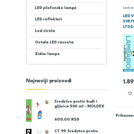
LED plafonske lampe
Led r
Rasve
LED 
LED reflektori
SVET
LT02
Led strela
Ostala LED rasveta
Zidne lampe
Najnoviji proizvodi
1.8
Sredstvo protiv buđi i
gljivica 500 ml - MOLDEX
Prikazano
600,00
RSD
CT 99 Sredstvo protiv