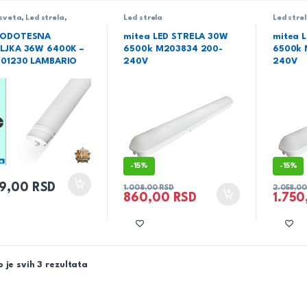
asveta
,
Led strela
,
Led strela
Led stre
ta
VODOTESNA
mitea LED STRELA 30W
mitea 
ILJKA 36W 6400K –
6500k M203834 200-
6500k 
-01230 LAMBARIO
240V
240V
-
15%
-
15%
99,00
RSD
1.008,00
RSD
2.058,0
860,00
RSD
1.75
 je svih 3 rezultata