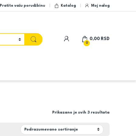
Pratite vašu porudžbinu
Katalog
Moj nalog
My Account
0,00
RSD
0
Prikazano je svih 3 rezultata