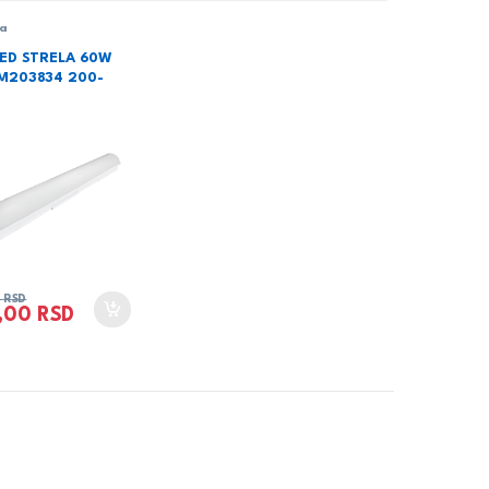
la
LED STRELA 60W
M203834 200-
0
RSD
0,00
RSD