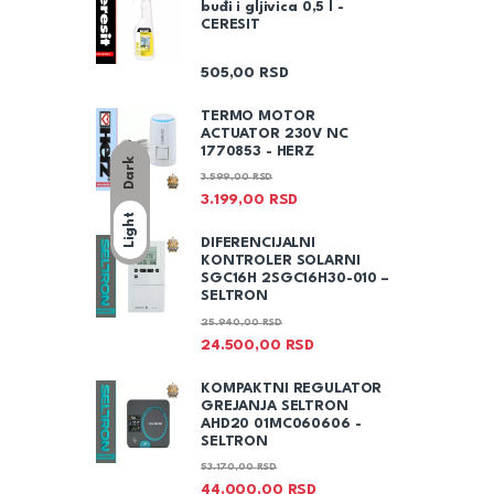
buđi i gljivica 0,5 l -
CERESIT
505,00
RSD
TERMO MOTOR
ACTUATOR 230V NC
1770853 - HERZ
Dark
3.599,00
RSD
3.199,00
RSD
Light
DIFERENCIJALNI
KONTROLER SOLARNI
SGC16H 2SGC16H30-010 –
SELTRON
25.940,00
RSD
24.500,00
RSD
KOMPAKTNI REGULATOR
GREJANJA SELTRON
AHD20 01MC060606 -
SELTRON
53.170,00
RSD
44.000,00
RSD