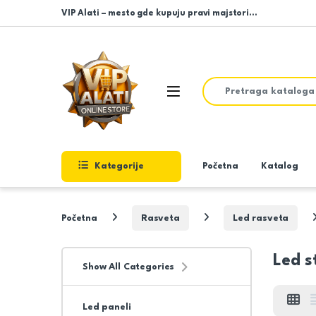
Skip to navigation
Skip to content
VIP Alati – mesto gde kupuju pravi majstori…
Search for:
Open
Kategorije
Početna
Katalog
Početna
Rasveta
Led rasveta
Led s
Show All Categories
Led paneli