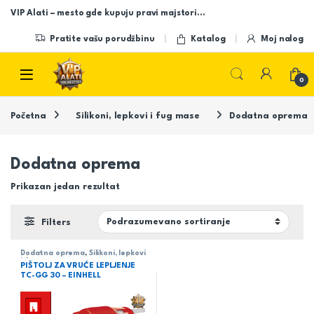
Skip to navigation
Skip to content
VIP Alati – mesto gde kupuju pravi majstori…
Pratite vašu porudžbinu
Katalog
Moj nalog
Open
0
Početna
Silikoni, lepkovi i fug mase
Dodatna oprema
Dodatna oprema
Prikazan jedan rezultat
Filters
Dodatna oprema
,
Silikoni, lepkovi
i fug mase
PIŠTOLJ ZA VRUĆE LEPLJENJE
TC-GG 30 – EINHELL