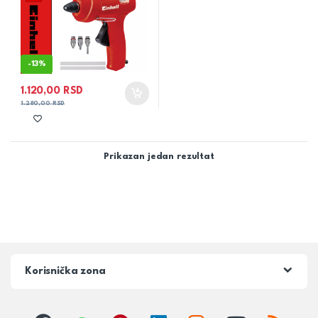
-
13%
1.120,00
RSD
1.280,00
RSD
Prikazan jedan rezultat
Korisnička zona