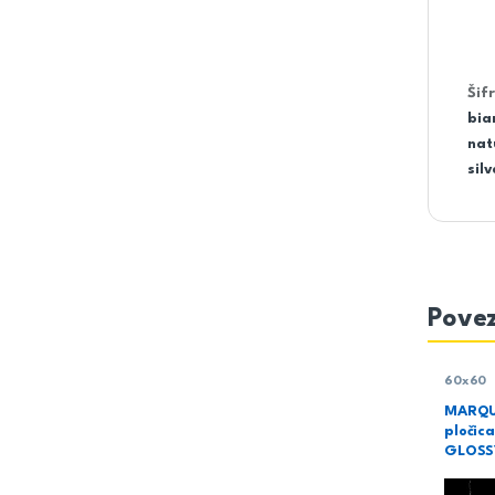
Šif
bia
nat
silv
Povez
60x60
MARQU
pločica
GLOSS