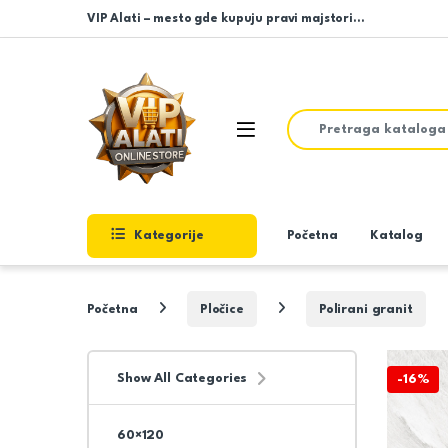
Skip to navigation
Skip to content
VIP Alati – mesto gde kupuju pravi majstori…
Search for:
Open
Kategorije
Početna
Katalog
Početna
Pločice
Polirani granit
Show All Categories
-
16%
60×120