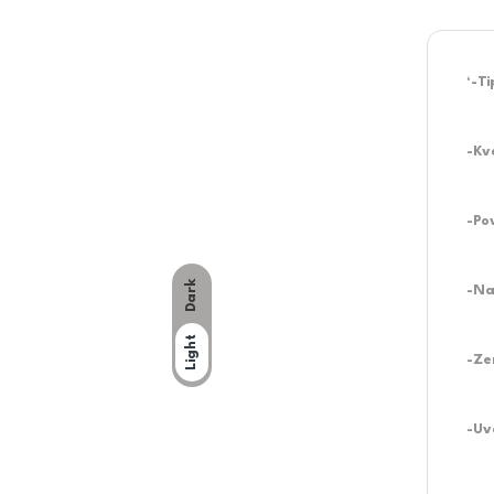
‘-T
-Kva
-Pov
Dark
-Na
Light
-Ze
-Uv