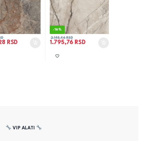
-
16%
SD
2.145,46
RSD
,28
RSD
1.795,76
RSD
VIP ALATI