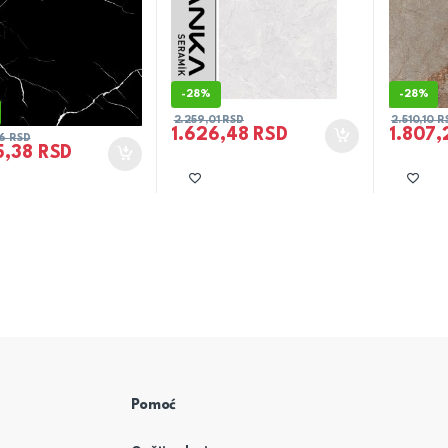
-
28%
-
28%
2.259,01
RSD
2.510,10
R
1.626,48
RSD
1.807
26
RSD
5,38
RSD
Pomoć