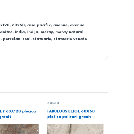
x120
,
60x60
,
asia pacifik
,
avenue
,
avenue
anitne
,
india
,
indija
,
moray
,
moray natural
,
i
,
porcelan
,
soul
,
statuario
,
statuario venato
60x60
EY 60X120 pločica
FABULOUS BEIGE 60X60
granit
pločica polirani granit