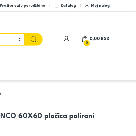
Pratite vašu porudžbinu
Katalog
Moj nalog
My Account
0,00
RSD
0
t
NCO 60X60 pločica polirani