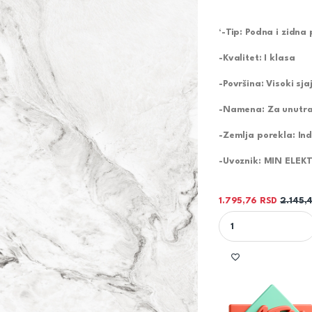
‘-Tip: Podna i zidna 
-Kvalitet: I klasa
-Površina: Visoki sja
-Namena: Za unutraš
-Zemlja porekla: Ind
-Uvoznik: MIN ELEK
1.795,76
RSD
2.145,
AVENUE BIANCO 60X60