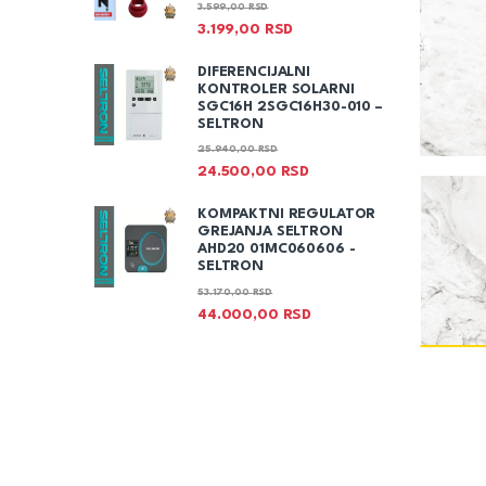
3.599,00
RSD
3.199,00
RSD
DIFERENCIJALNI
KONTROLER SOLARNI
SGC16H 2SGC16H30-010 –
SELTRON
25.940,00
RSD
24.500,00
RSD
KOMPAKTNI REGULATOR
GREJANJA SELTRON
AHD20 01MC060606 -
SELTRON
53.170,00
RSD
44.000,00
RSD