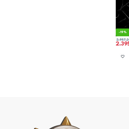
-
19%
2.957,
2.39