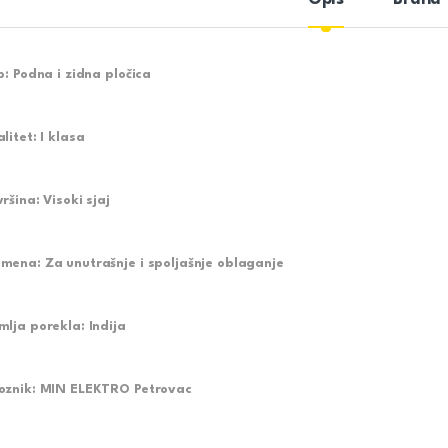
ip: Podna i zidna pločica
litet: I klasa
ršina: Visoki sjaj
mena: Za unutrašnje i spoljašnje oblaganje
mlja porekla: Indija
oznik: MIN ELEKTRO Petrovac