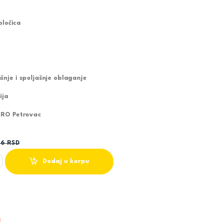
pločica
j
nje i spoljašnje oblaganje
ija
TRO Petrovac
46
RSD
 pločica polirani granit quantity
Dodaj u korpu