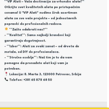
**VIP Alati – Vaša destinacija za vrhunske alate!**
Otkrijte svet kvalitetnih alata po pristupačnim
cenama! U "VIP Alati" nudimo širok asortiman
alata za sve vaše projekte – od jednostavnih
popravki do profesionalnih radova.
**Zašto odabrati nas?**
- **Kvalitet**: Samo najbolji brendovi koji
garantiraju dugotrajnost.
- **Izbor**: Alati za svaki zanat – od drveta do
metala, od DIY do profesionalaca.
- **Stručno osoblje**: Naš tim je tu da vam
pomogne da pronađete alat koji vam je
potreban.
Lokacija: 8. Marta 3, 123000 Petrovac, Srbija
Telefon: +381 65 878 68 50