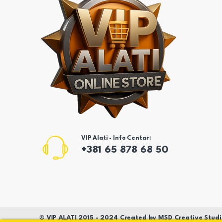
VIP Alati - Info Centar:
+381 65 878 68 50
©
VIP ALATI
2015 - 2024 Created by
MSD
Creative Studi