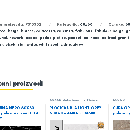
ra proizvoda:
7015302
Kategorija:
60x60
Oznake:
60
nco
,
beige
,
bianco
,
calacatta
,
calcutta
,
fabulous
,
fabulous beige
,
gr
ural
,
newark
,
podne
,
podne pločice
,
podovi
,
polirane
,
polirani granit
er
,
visoki sjaj
,
white
,
white soul
,
zidne
,
zidovi
ani proizvodi
60X60
,
Anka Seramik
,
Pločice
60x120
INA NERO 60X60
PLOČICA URLA LIGHT GREY
CURA GR
 polirani granit HIGH
60X60 – ANKA SERAMIK
polirani 
Y