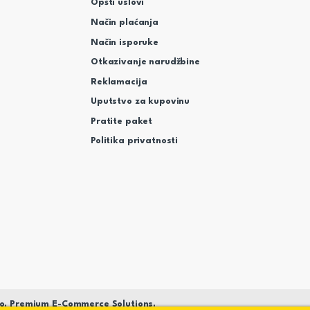
Opšti uslovi
Način plaćanja
Način isporuke
Otkazivanje narudžbine
Reklamacija
Uputstvo za kupovinu
Pratite paket
Politika privatnosti
o. Premium E-Commerce Solutions.