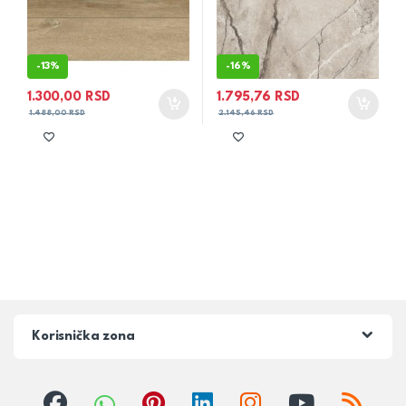
-
13%
-
16%
1.300,00
RSD
1.795,76
RSD
1.488,00
RSD
2.145,46
RSD
Korisnička zona