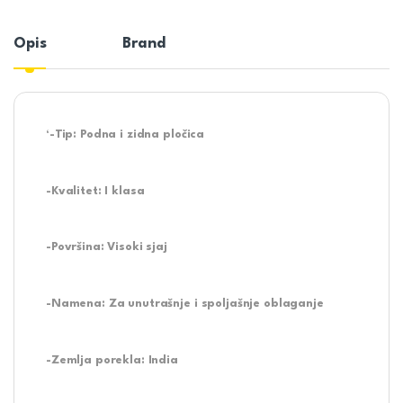
Opis
Brand
‘-Tip: Podna i zidna pločica
-Kvalitet: I klasa
-Površina: Visoki sjaj
-Namena: Za unutrašnje i spoljašnje oblaganje
-Zemlja porekla: India