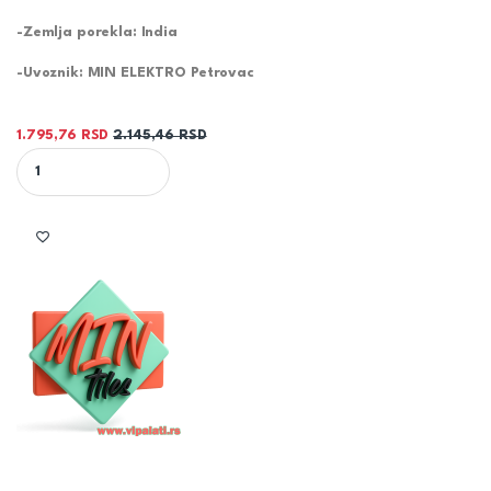
-Zemlja porekla: India
-Uvoznik: MIN ELEKTRO Petrovac
1.795,76
RSD
2.145,46
RSD
DOVE ONIX 60X60 pločica polirani granit quantity