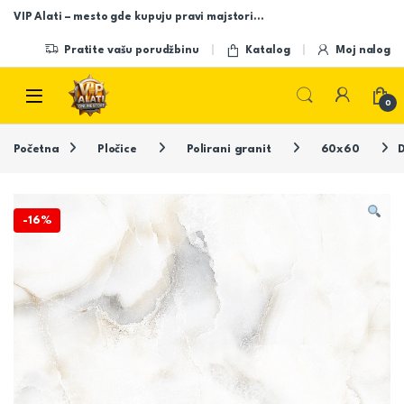
Skip to navigation
Skip to content
VIP Alati – mesto gde kupuju pravi majstori…
Pratite vašu porudžbinu
Katalog
Moj nalog
Open
0
Početna
Pločice
Polirani granit
60x60
D
-
16%