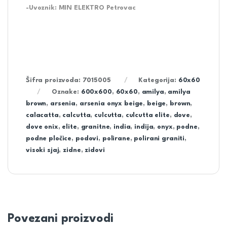
-Uvoznik: MIN ELEKTRO Petrovac
Šifra proizvoda:
7015005
Kategorija:
60x60
Oznake:
600x600
,
60x60
,
amilya
,
amilya
brown
,
arsenia
,
arsenia onyx beige
,
beige
,
brown
,
calacatta
,
calcutta
,
culcutta
,
culcutta elite
,
dove
,
dove onix
,
elite
,
granitne
,
india
,
indija
,
onyx
,
podne
,
podne pločice
,
podovi
,
polirane
,
polirani graniti
,
visoki sjaj
,
zidne
,
zidovi
Povezani proizvodi