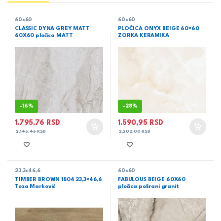
60x60
60x60
CLASSIC DYNA GREY MATT
PLOČICA ONYX BEIGE 60×60
60X60 pločica MATT
ZORKA KERAMIKA
-
16%
-
28%
1.795,76
RSD
1.590,95
RSD
2.145,46
RSD
2.202,00
RSD
23,3x46,6
60x60
TIMBER BROWN 1804 23,3×46,6
FABULOUS BEIGE 60X60
Toza Marković
pločica polirani granit