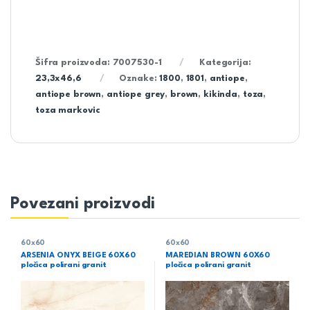
Šifra proizvoda:
7007530-1
Kategorija:
23,3x46,6
Oznake:
1800
,
1801
,
antiope
,
antiope brown
,
antiope grey
,
brown
,
kikinda
,
toza
,
toza markovic
Povezani proizvodi
60x60
60x60
ARSENIA ONYX BEIGE 60X60
MAREDIAN BROWN 60X60
pločica polirani granit
pločica polirani granit