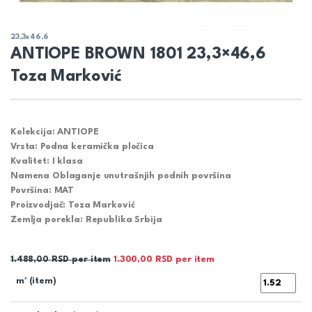
23,3x46,6
ANTIOPE BROWN 1801 23,3×46,6
Toza Marković
Kolekcija: ANTIOPE
Vrsta: Podna keramička pločica
Kvalitet: I klasa
Namena Oblaganje unutrašnjih podnih površina
Površina: MAT
Proizvodjač: Toza Marković
Zemlja porekla: Republika Srbija
1.488,00
RSD
per item
1.300,00
RSD
per item
m² (item)