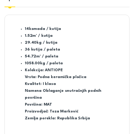
14komada / kutija
1.52m² / kutija
29.40kg / kutija
36 kutija / paleta
54.72m² / paleta
1058.00kg / paleta
Kolekcija: ANTIOPE
Vrsta: Podna keramička pločica
Kvalitet: I klasa
Namena Oblaganje unutrašnjih podnih
površina
Površina: MAT
Proizvodjač: Toza Marković
Zemlja porekla: Republika Srbija