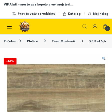
Skip to navigation
Skip to content
VIP Alati – mesto gde kupuju pravi majstori…
Pratite vašu porudžbinu
Katalog
Moj nalog
Open
0
Početna
Pločice
Toza Marković
23,3x46,6
-
13%