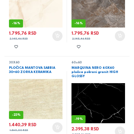
-
16%
-
16%
1.795,76
RSD
1.795,76
RSD
2.145,46
RSD
2.145,46
RSD
30X60
60x60
PLOČICA MANTOVA SABBIA
MARQUINA NERO 60X60
30×60 ZORKA KERAMIKA
pločica polirani granit HIGH
GLOSSY
-
23%
-
19%
1.440,39
RSD
2.395,38
RSD
1.860,00
RSD