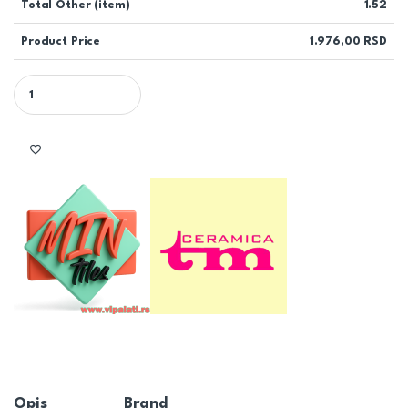
Total Other (item)
1.52
Product Price
1.976,00
RSD
ANTIOPE BROWN 1801 23,3x46,6 Toza Marković quantity
Opis
Brand