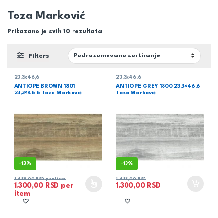
Toza Marković
Prikazano je svih 10 rezultata
Filters
23,3x46,6
23,3x46,6
ANTIOPE BROWN 1801
ANTIOPE GREY 1800 23,3×46,6
23,3×46,6 Toza Marković
Toza Marković
-
13%
-
13%
1.488,00
RSD
1.488,00
RSD
per item
1.300,00
RSD
1.300,00
RSD
per
item