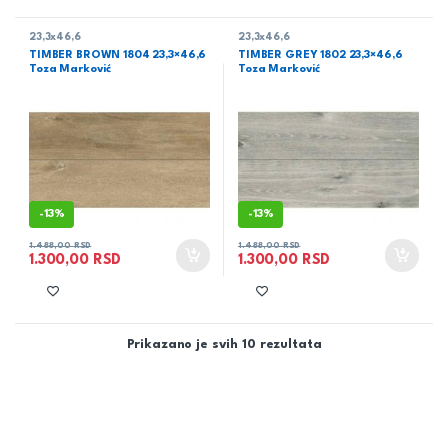
23,3x46,6
23,3x46,6
TIMBER BROWN 1804 23,3×46,6
TIMBER GREY 1802 23,3×46,6
Toza Marković
Toza Marković
-
13%
-
13%
1.488,00
RSD
1.488,00
RSD
1.300,00
RSD
1.300,00
RSD
Prikazano je svih 10 rezultata