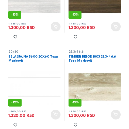
-
13%
-
13%
1.488,00
RSD
1.488,00
RSD
1.300,00
RSD
1.300,00
RSD
20x60
23,3x46,6
BELA SJAJNA 5600 20X60 Toza
TIMBER BEIGE 1803 23,3×46,6
Marković
Toza Marković
-
12%
-
13%
1.500,00
RSD
1.488,00
RSD
1.320,00
RSD
1.300,00
RSD