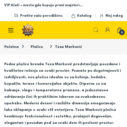
Skip to navigation
Skip to content
VIP Alati – mesto gde kupuju pravi majstori…
Pratite vašu porudžbinu
Katalog
Moj nalog
Open
0
Početna
Pločice
Toza Marković
Podne pločice brenda
Toza Marković
predstavljaju pouzdano i
kvalitetno rešenje za svaki prostor. Poznate po dugotrajnosti i
izdržljivosti, ove pločice idealne su za kuhinje, hodnike,
kupatila, terase i komercijalne objekte. Otporne su na
habanje, vlagu i temperaturne promene, a jednostavno
održavanje čini ih praktičnim izborom za svakodnevnu
upotrebu. Moderni dezeni i različite dimenzije omogućavaju
lako uklapanje u svaki stil enterijera. Toza Marković pločice
kombinuju funkcionalnost i estetiku, pružajući dugovečan,
elegantan i pouzdan pod za svaki dom ili poslovni prostor.