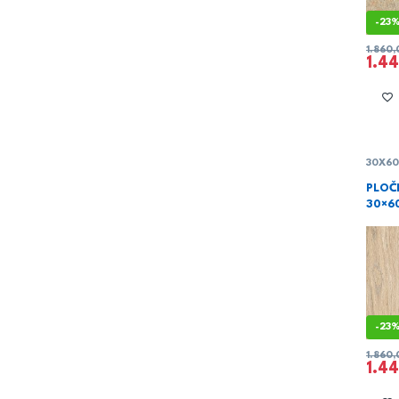
-
23
1.860
1.4
30X6
PLOČ
30×6
-
23
1.860
1.4