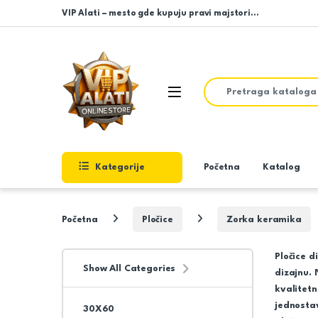
Skip to navigation
Skip to content
VIP Alati – mesto gde kupuju pravi majstori…
Search for:
Open
Kategorije
Početna
Katalog
Početna
Pločice
Zorka keramika
Pločice 
Show All Categories
dizajnu. 
kvalitet
jednostav
30X60