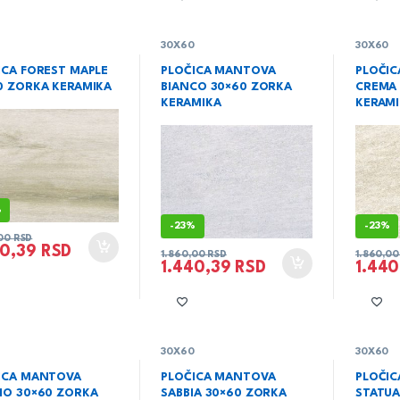
0
30X60
30X60
ICA FOREST MAPLE
PLOČICA MANTOVA
PLOČI
0 ZORKA KERAMIKA
BIANCO 30×60 ZORKA
CREMA 
KERAMIKA
KERAM
%
-
23%
-
23%
,00
RSD
40,39
RSD
1.860,00
RSD
1.860,0
1.440,39
RSD
1.44
0
30X60
30X60
ICA MANTOVA
PLOČICA MANTOVA
PLOČIC
IO 30×60 ZORKA
SABBIA 30×60 ZORKA
STATUA