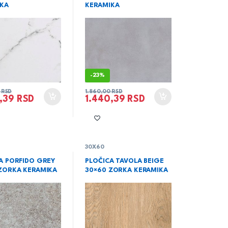
IKA
KERAMIKA
-
23%
0
RSD
1.860,00
RSD
0,39
RSD
1.440,39
RSD
30X60
A PORFIDO GREY
PLOČICA TAVOLA BEIGE
ZORKA KERAMIKA
30×60 ZORKA KERAMIKA