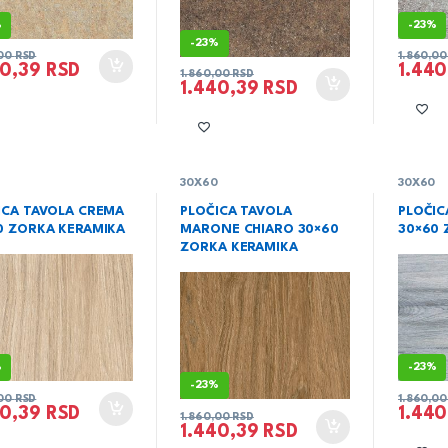
%
-
23%
-
23%
,00
RSD
1.860,0
40,39
RSD
1.44
1.860,00
RSD
1.440,39
RSD
0
30X60
30X60
ICA TAVOLA CREMA
PLOČICA TAVOLA
PLOČIC
0 ZORKA KERAMIKA
MARONE CHIARO 30×60
30×60 
ZORKA KERAMIKA
%
-
23%
-
23%
,00
RSD
1.860,0
40,39
RSD
1.44
1.860,00
RSD
1.440,39
RSD