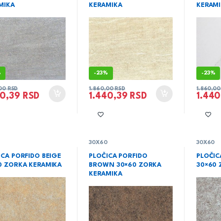
MIKA
KERAMIKA
KERAM
%
-
23%
-
23%
,00
RSD
1.860,00
RSD
1.860,0
40,39
RSD
1.440,39
RSD
1.44
0
30X60
30X60
ICA PORFIDO BEIGE
PLOČICA PORFIDO
PLOČIC
0 ZORKA KERAMIKA
BROWN 30×60 ZORKA
30×60 
KERAMIKA