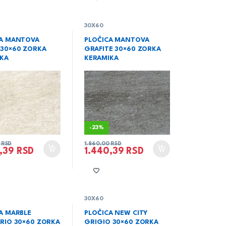
30X60
CA MANTOVA
PLOČICA MANTOVA
30×60 ZORKA
GRAFITE 30×60 ZORKA
IKA
KERAMIKA
-
23%
0
RSD
1.860,00
RSD
0,39
RSD
1.440,39
RSD
30X60
A MARBLE
PLOČICA NEW CITY
RIO 30×60 ZORKA
GRIGIO 30×60 ZORKA