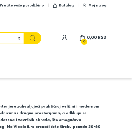
Pratite vašu porudžbinu
Katalog
Moj nalog
My Account
0,00
RSD
0
erijere zahvaljujući praktičnoj veličini i modernom
dnicima i drugim prostorijama, a odlikuju se
, dezena i završnih obrada, što omogućava
og. Na Vipalati.rs pronaći ćete široku ponudu 30×60