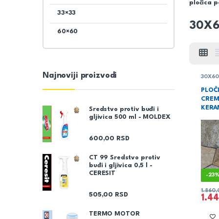
pločica p
33×33
30X
60×60
Najnoviji proizvodi
30X6
PLOČ
CREM
KERA
Sredstvo protiv buđi i
gljivica 500 ml - MOLDEX
600,00
RSD
CT 99 Sredstvo protiv
buđi i gljivica 0,5 l -
CERESIT
-
23
1.860
505,00
RSD
1.4
TERMO MOTOR