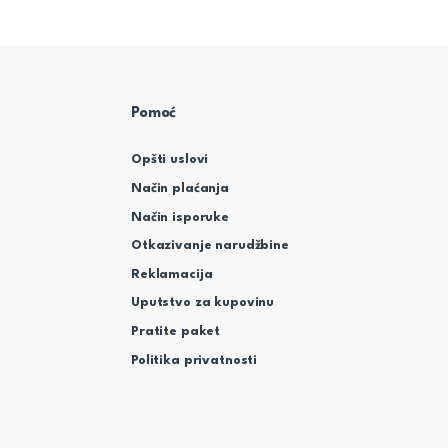
Pomoć
Opšti uslovi
Način plaćanja
Način isporuke
Otkazivanje narudžbine
Reklamacija
Uputstvo za kupovinu
Pratite paket
Politika privatnosti