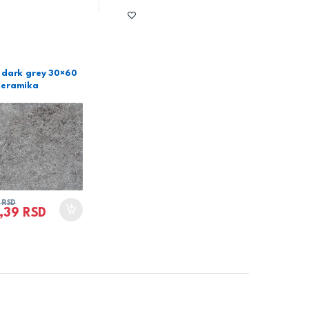
 dark grey 30×60
keramika
0
RSD
0,39
RSD