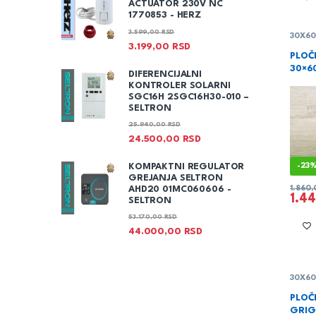
ACTUATOR 230V NC
1770853 - HERZ
3.599,00
RSD
30X6
3.199,00
RSD
PLOČ
30×6
DIFERENCIJALNI
KONTROLER SOLARNI
SGC16H 2SGC16H30-010 –
SELTRON
25.940,00
RSD
24.500,00
RSD
KOMPAKTNI REGULATOR
-
23
GREJANJA SELTRON
AHD20 01MC060606 -
1.860
1.4
SELTRON
53.170,00
RSD
44.000,00
RSD
30X6
PLOČ
GRIG