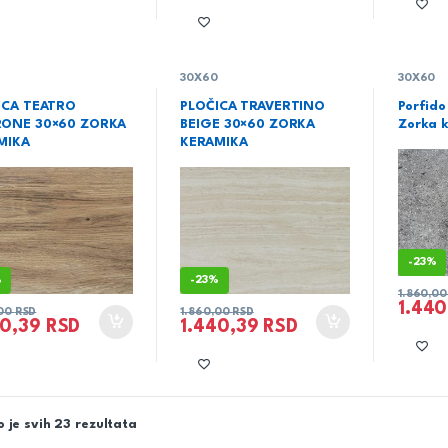
0
30X60
30X60
ICA TEATRO
PLOČICA TRAVERTINO
Porfido
ONE 30×60 ZORKA
BEIGE 30×60 ZORKA
Zorka 
MIKA
KERAMIKA
-
23%
%
-
23%
1.860,0
1.44
,00
RSD
1.860,00
RSD
40,39
RSD
1.440,39
RSD
 je svih 23 rezultata