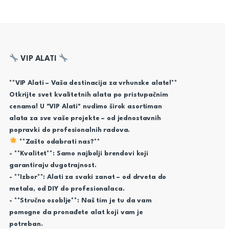
VIP ALATI
**VIP Alati – Vaša destinacija za vrhunske alate!**
Otkrijte svet kvalitetnih alata po pristupačnim
cenama! U "VIP Alati" nudimo širok asortiman
alata za sve vaše projekte – od jednostavnih
popravki do profesionalnih radova.
**Zašto odabrati nas?**
- **Kvalitet**: Samo najbolji brendovi koji
garantiraju dugotrajnost.
- **Izbor**: Alati za svaki zanat – od drveta do
metala, od DIY do profesionalaca.
- **Stručno osoblje**: Naš tim je tu da vam
pomogne da pronađete alat koji vam je
potreban.