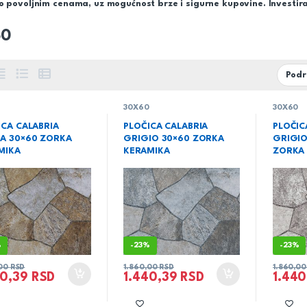
o povoljnim cenama, uz mogućnost brze i sigurne kupovine. Investiraj
60
0
30X60
30X60
ICA CALABRIA
PLOČICA CALABRIA
PLOČIC
A 30×60 ZORKA
GRIGIO 30×60 ZORKA
GRIGIO
MIKA
KERAMIKA
ZORKA
%
-
23%
-
23%
,00
RSD
1.860,00
RSD
1.860,0
40,39
RSD
1.440,39
RSD
1.44