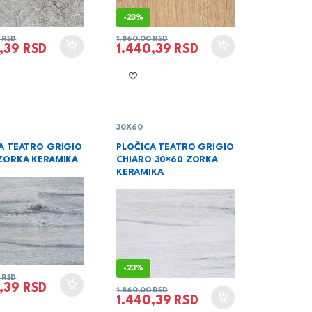
-
23%
0
RSD
1.860,00
RSD
0,39
RSD
1.440,39
RSD
30X60
A TEATRO GRIGIO
PLOČICA TEATRO GRIGIO
ZORKA KERAMIKA
CHIARO 30×60 ZORKA
KERAMIKA
-
23%
0
RSD
0,39
RSD
1.860,00
RSD
1.440,39
RSD