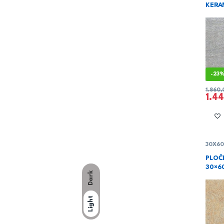
KERA
-
23
1.860
1.4
30X6
PLOČ
30×6
Dark
Light