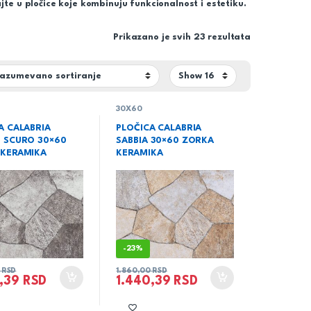
te u pločice koje kombinuju funkcionalnost i estetiku.
Prikazano je svih 23 rezultata
30X60
A CALABRIA
PLOČICA CALABRIA
 SCURO 30×60
SABBIA 30×60 ZORKA
 KERAMIKA
KERAMIKA
-
23%
0
RSD
1.860,00
RSD
0,39
RSD
1.440,39
RSD