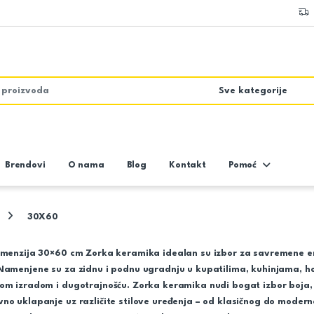
Brendovi
O nama
Blog
Kontakt
Pomoć
30X60
dimenzija
30×60 cm Zorka keramika
idealan su izbor za savremene ent
Namenjene su za zidnu i podnu ugradnju u kupatilima, kuhinjama, ho
nom izradom i dugotrajnošću. Zorka keramika nudi bogat izbor boja
no uklapanje uz različite stilove uređenja – od klasičnog do modern