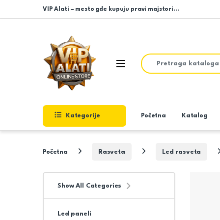
Skip to navigation
Skip to content
VIP Alati – mesto gde kupuju pravi majstori…
Search for:
Open
Kategorije
Početna
Katalog
Početna
Rasveta
Led rasveta
Show All Categories
Led paneli