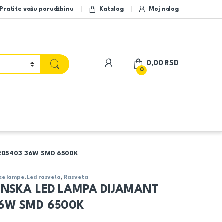
Pratite vašu porudžbinu
Katalog
Moj nalog
My Account
0,00
RSD
0
205403 36W SMD 6500K
ke lampe
,
Led rasveta
,
Rasveta
ONSKA LED LAMPA DIJAMANT
6W SMD 6500K