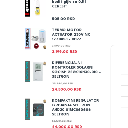
buđi i gljivica 0,5 l -
CERESIT
505,00
RSD
TERMO MOTOR
ACTUATOR 230V NC
1770853 - HERZ
3.599,00
RSD
3.199,00
RSD
DIFERENCIJALNI
KONTROLER SOLARNI
SGC16H 2SGC16H30-010 –
SELTRON
25.940,00
RSD
24.500,00
RSD
KOMPAKTNI REGULATOR
GREJANJA SELTRON
AHD20 01MC060606 -
SELTRON
53.170,00
RSD
44.000,00
RSD