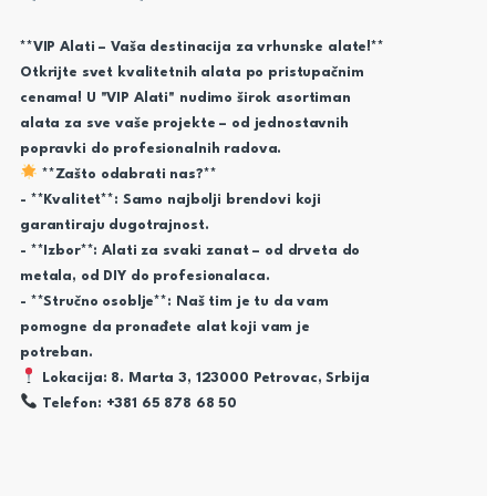
**VIP Alati – Vaša destinacija za vrhunske alate!**
Otkrijte svet kvalitetnih alata po pristupačnim
cenama! U "VIP Alati" nudimo širok asortiman
alata za sve vaše projekte – od jednostavnih
popravki do profesionalnih radova.
**Zašto odabrati nas?**
- **Kvalitet**: Samo najbolji brendovi koji
garantiraju dugotrajnost.
- **Izbor**: Alati za svaki zanat – od drveta do
metala, od DIY do profesionalaca.
- **Stručno osoblje**: Naš tim je tu da vam
pomogne da pronađete alat koji vam je
potreban.
Lokacija: 8. Marta 3, 123000 Petrovac, Srbija
Telefon: +381 65 878 68 50