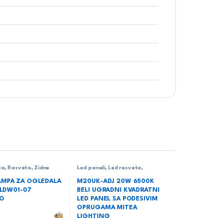
ta
,
Rasveta
,
Zidne
Led paneli
,
Led rasveta
,
Rasveta
,
Ugradni LED paneli
AMPA ZA OGLEDALA
M20UK-ADJ 20W 6500K
– LDW01-07
BELI UGRADNI KVADRATNI
IO
LED PANEL SA PODESIVIM
OPRUGAMA MITEA
LIGHTING