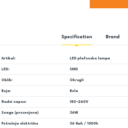
Specification
Brand
Artikal:
LED plafonska lampa
LED:
SMD
Oblik:
Okrugli
Boja:
Bela
Radni napon:
180~260V
Snaga (procenjena)
36W
Potrošnja električne
36 Kwh / 1000h