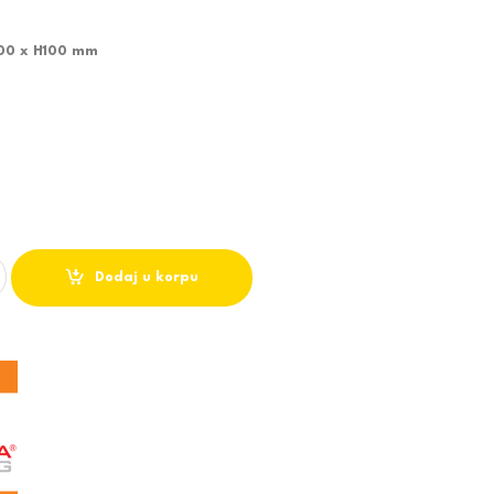
500 x H100 mm
D LAMPA DIJAMANT M205403 36W SMD 6500K quantity
Dodaj u korpu