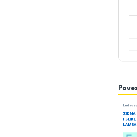
Povez
Led ras
lampe
ZIDNA
I SLIK
LAMBA