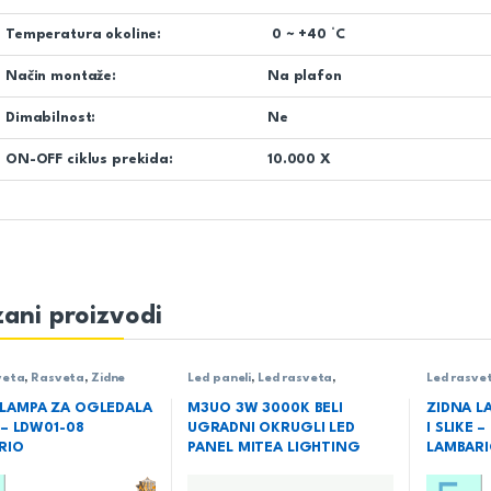
Temperatura okoline:
0 ~ +40 °C
Način montaže:
Na plafon
Dimabilnost:
Ne
ON-OFF ciklus prekida:
10.000 X
ani proizvodi
veta
,
Rasveta
,
Zidne
Led paneli
,
Led rasveta
,
Led rasve
Rasveta
,
Ugradni LED paneli
lampe
 LAMPA ZA OGLEDALA
M3UO 3W 3000K BELI
ZIDNA L
E – LDW01-08
UGRADNI OKRUGLI LED
I SLIKE 
RIO
PANEL MITEA LIGHTING
LAMBAR