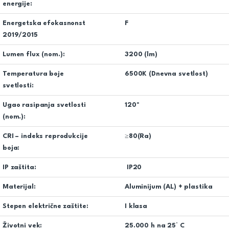
energije:
Energetska efokasnonst
F
2019/2015
Lumen flux (nom.):
3200 (lm)
Temperatura boje
6500K (Dnevna svetlost)
svetlosti:
Ugao rasipanja svetlosti
120º
(nom.):
CRI – indeks reprodukcije
≥80(Ra)
boja:
IP zaštita:
IP20
Materijal:
Aluminijum (AL) + plastika
Stepen električne zaštite:
I klasa
Životni vek:
25.000 h na 25° C