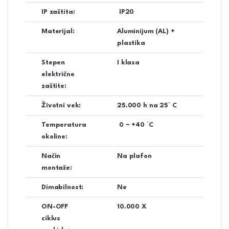
IP zaštita:
IP20
Materijal:
Aluminijum (AL) +
plastika
Stepen
I klasa
električne
zaštite:
Životni vek:
25.000 h na 25° C
Temperatura
0 ~ +40 °C
okoline:
Način
Na plafon
montaže:
Dimabilnost:
Ne
ON-OFF
10.000 X
ciklus