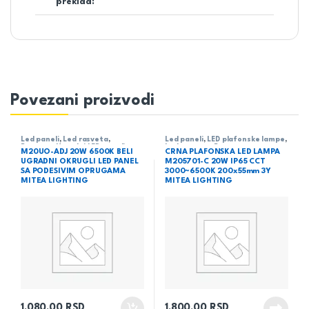
prekida:
Povezani proizvodi
Led paneli
,
Led rasveta
,
Led paneli
,
LED plafonske lampe
,
Rasveta
,
Ugradni LED paneli
Led rasveta
,
Rasveta
M20UO-ADJ 20W 6500K BELI
CRNA PLAFONSKA LED LAMPA
UGRADNI OKRUGLI LED PANEL
M205701-C 20W IP65 CCT
SA PODESIVIM OPRUGAMA
3000~6500K 200x55mm 3Y
MITEA LIGHTING
MITEA LIGHTING
1.080,00
RSD
1.800,00
RSD