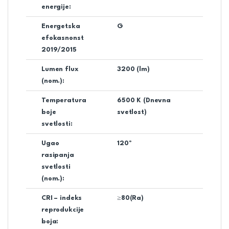
energije:
Energetska
G
efokasnonst
2019/2015
Lumen flux
3200 (lm)
(nom.):
Temperatura
6500 K (Dnevna
boje
svetlost)
svetlosti:
Ugao
120º
rasipanja
svetlosti
(nom.):
CRI – indeks
≥80(Ra)
reprodukcije
boja: