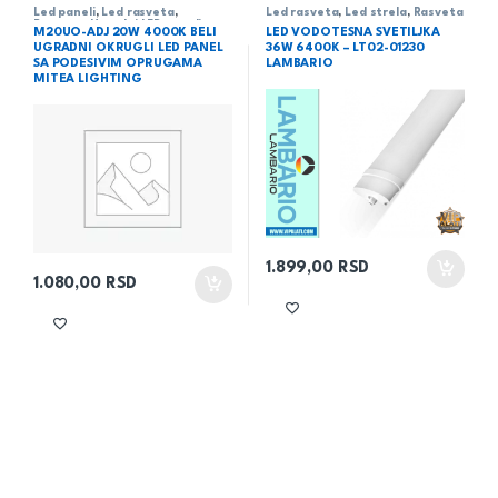
Led paneli
,
Led rasveta
,
Led rasveta
,
Led strela
,
Rasveta
Rasveta
,
Ugradni LED paneli
M20UO-ADJ 20W 4000K BELI
LED VODOTESNA SVETILJKA
UGRADNI OKRUGLI LED PANEL
36W 6400K – LT02-01230
SA PODESIVIM OPRUGAMA
LAMBARIO
MITEA LIGHTING
1.899,00
RSD
1.080,00
RSD