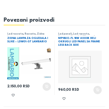
Povezani proizvodi
Led rasveta
,
Rasveta
,
Zidne
Led paneli
,
Led rasveta
,
lampe
Rasveta
,
Ugradni LED paneli
ZIDNA LAMPA ZA OGLEDALA I
MP18UO-FL 18W 4000K BELI
SLIKE – LDW01-07 LAMBARIO
OKRUGLI LED PANEL SA FRAME
LESS BACK SIDE
2.150,00
RSD
960,00
RSD