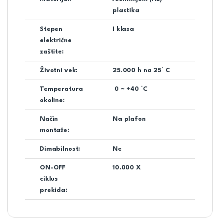
plastika
Stepen
I klasa
električne
zaštite:
Životni vek:
25.000 h na 25° C
Temperatura
0 ~ +40 °C
okoline:
Način
Na plafon
montaže:
Dimabilnost:
Ne
ON-OFF
10.000 X
ciklus
prekida: