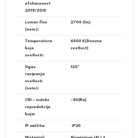
efokasnonst
2019/2015
Lumen flux
2700 (lm)
(nom.):
Temperatura
6500 K(Dnevna
boje
svetlost)
svetlosti:
Ugao
120º
rasipanja
svetlosti
(nom.):
CRI – indeks
≥80(Ra)
reprodukcije
boja:
IP zaštita:
IP20
Materijal:
Aluminijum (AL) +