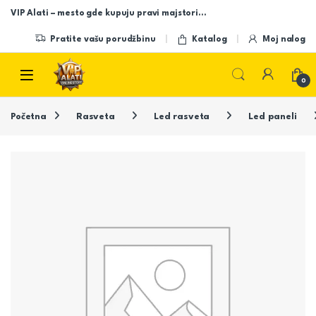
Skip to navigation
Skip to content
VIP Alati – mesto gde kupuju pravi majstori…
Pratite vašu porudžbinu
Katalog
Moj nalog
Open
0
Početna
Rasveta
Led rasveta
Led paneli