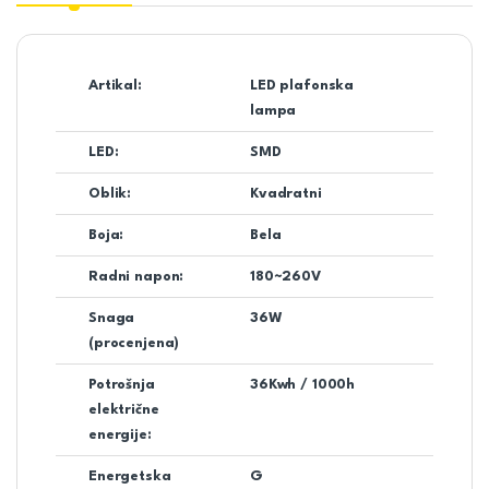
Artikal:
LED plafonska
lampa
LED:
SMD
Oblik:
Kvadratni
Boja:
Bela
Radni napon:
180~260V
Snaga
36W
(procenjena)
Potrošnja
36Kwh / 1000h
električne
energije:
Energetska
G