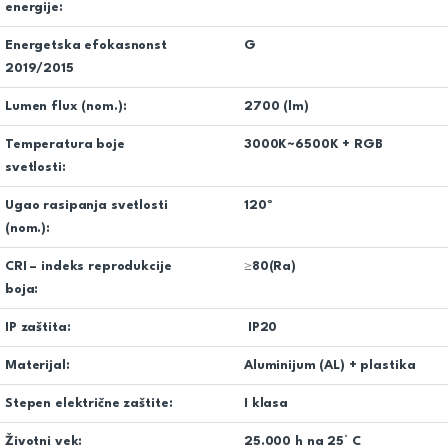
energije:
Energetska efokasnonst
G
2019/2015
Lumen flux (nom.):
2700 (lm)
Temperatura boje
3000K~6500K + RGB
svetlosti:
Ugao rasipanja svetlosti
120º
(nom.):
CRI – indeks reprodukcije
≥80(Ra)
boja:
IP zaštita:
IP20
Materijal:
Aluminijum (AL) + plastika
Stepen električne zaštite:
I klasa
Životni vek:
25.000 h na 25° C