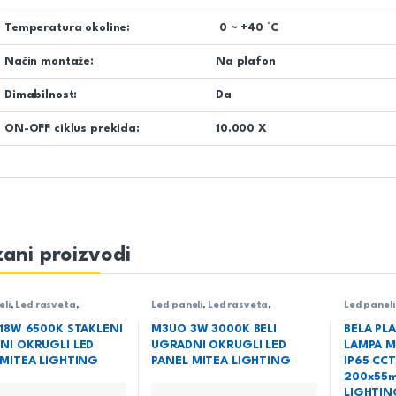
Temperatura okoline:
0 ~ +40 °C
Način montaže:
Na plafon
Dimabilnost:
Da
ON-OFF ciklus prekida:
10.000 X
ani proizvodi
eli
,
Led rasveta
,
Led paneli
,
Led rasveta
,
Led paneli
a
,
Ugradni LED paneli
Rasveta
,
Ugradni LED paneli
Led rasve
 18W 6500K STAKLENI
M3UO 3W 3000K BELI
BELA PL
NI OKRUGLI LED
UGRADNI OKRUGLI LED
LAMPA 
 MITEA LIGHTING
PANEL MITEA LIGHTING
IP65 CC
200x55m
LIGHTIN