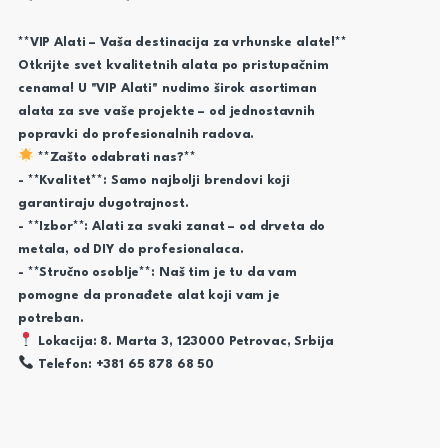
**VIP Alati – Vaša destinacija za vrhunske alate!**
Otkrijte svet kvalitetnih alata po pristupačnim
cenama! U "VIP Alati" nudimo širok asortiman
alata za sve vaše projekte – od jednostavnih
popravki do profesionalnih radova.
**Zašto odabrati nas?**
- **Kvalitet**: Samo najbolji brendovi koji
garantiraju dugotrajnost.
- **Izbor**: Alati za svaki zanat – od drveta do
metala, od DIY do profesionalaca.
- **Stručno osoblje**: Naš tim je tu da vam
pomogne da pronađete alat koji vam je
potreban.
Lokacija: 8. Marta 3, 123000 Petrovac, Srbija
Telefon: +381 65 878 68 50