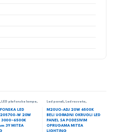
,
LED plafonske lampe
,
Led paneli
,
Led rasveta
,
ta
,
Rasveta
Rasveta
,
Ugradni LED paneli
AFONSKA LED
M20UO-ADJ 20W 6500K
M205700-W 20W
BELI UGRADNI OKRUGLI LED
T 3000~6500K
PANEL SA PODESIVIM
m 3Y MITEA
OPRUGAMA MITEA
G
LIGHTING