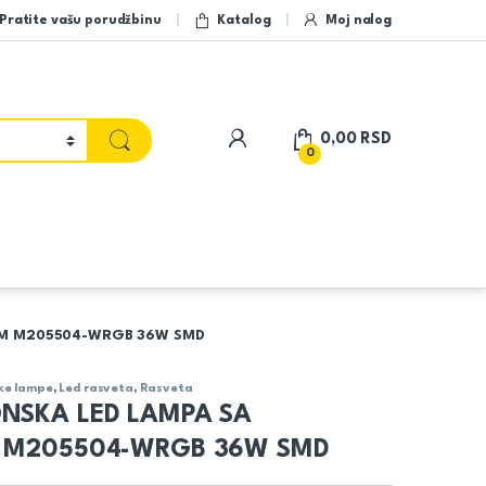
Pratite vašu porudžbinu
Katalog
Moj nalog
My Account
0,00
RSD
0
KIM M205504-WRGB 36W SMD
ke lampe
,
Led rasveta
,
Rasveta
ONSKA LED LAMPA SA
M M205504-WRGB 36W SMD