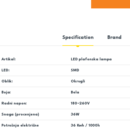
Specification
Brand
Artikal:
LED plafonska lampa
LED:
SMD
Oblik:
Okrugli
Boja:
Bela
Radni napon:
180~260V
Snaga (procenjena)
36W
Potrošnja električne
36 Kwh / 1000h