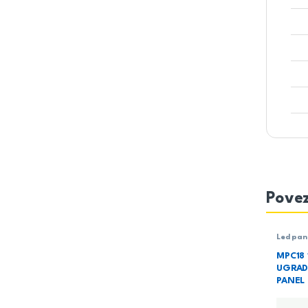
Povez
Led pan
Rasvet
MPC18
UGRAD
PANEL