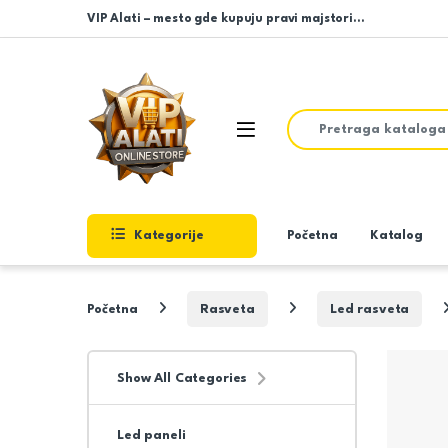
Skip to navigation
Skip to content
VIP Alati – mesto gde kupuju pravi majstori…
Search for:
Open
Kategorije
Početna
Katalog
Početna
Rasveta
Led rasveta
Show All Categories
Led paneli