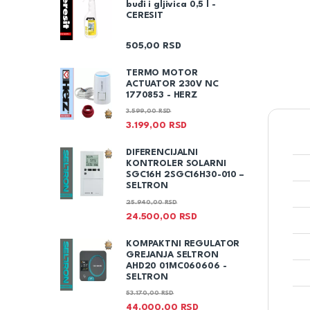
buđi i gljivica 0,5 l -
CERESIT
505,00
RSD
TERMO MOTOR
ACTUATOR 230V NC
1770853 - HERZ
3.599,00
RSD
3.199,00
RSD
DIFERENCIJALNI
KONTROLER SOLARNI
SGC16H 2SGC16H30-010 –
SELTRON
25.940,00
RSD
24.500,00
RSD
KOMPAKTNI REGULATOR
GREJANJA SELTRON
AHD20 01MC060606 -
SELTRON
53.170,00
RSD
44.000,00
RSD