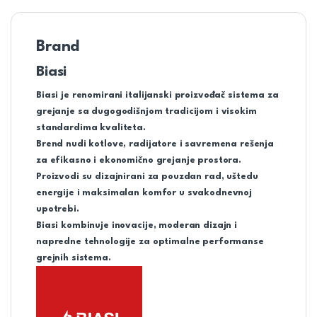
Brand
Biasi
Biasi je renomirani italijanski proizvođač sistema za
grejanje sa dugogodišnjom tradicijom i visokim
standardima kvaliteta.
Brend nudi kotlove, radijatore i savremena rešenja
za efikasno i ekonomično grejanje prostora.
Proizvodi su dizajnirani za pouzdan rad, uštedu
energije i maksimalan komfor u svakodnevnoj
upotrebi.
Biasi kombinuje inovacije, moderan dizajn i
napredne tehnologije za optimalne performanse
grejnih sistema.