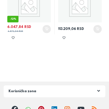
-
12%
6.047,84
RSD
113.209,06
RSD
6.872,54
RSD
Korisnička zona