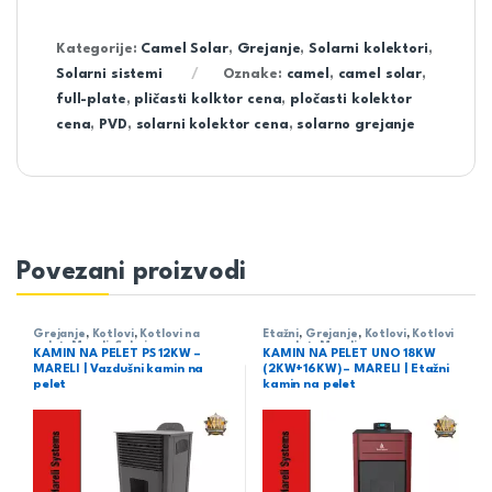
Kategorije:
Camel Solar
,
Grejanje
,
Solarni kolektori
,
Solarni sistemi
Oznake:
camel
,
camel solar
,
full-plate
,
pličasti kolktor cena
,
pločasti kolektor
cena
,
PVD
,
solarni kolektor cena
,
solarno grejanje
Povezani proizvodi
Grejanje
,
Kotlovi
,
Kotlovi na
Etažni
,
Grejanje
,
Kotlovi
,
Kotlovi
pelet
,
Mareli
,
Sobni
na pelet
,
Mareli
KAMIN NA PELET PS 12KW –
KAMIN NA PELET UNO 18KW
MARELI | Vazdušni kamin na
(2KW+16KW) – MARELI | Etažni
pelet
kamin na pelet