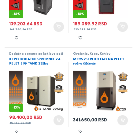
-
18%
-
18%
139.203,64
RSD
189.089,92
RSD
169.760,54
RSD
230.597,74
RSD
Dodatna oprema za kotlove,peći
Grejanje
,
Kepo
,
Kotlovi
i kamine
,
Grejanje
,
Oprema za
KEPO DODATNI SPREMNIK ZA
MC25 25KW KOTAO NA PELET
kotlove KEPO
PELET BIG TANK 225kg
ručno čišćenje
-
13%
98.400,00
RSD
341.650,00
RSD
113.160,00
RSD