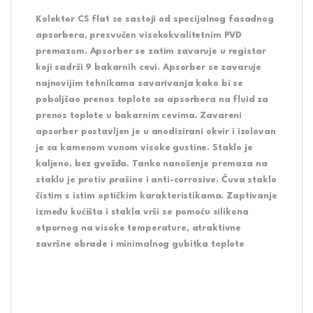
Kolektor CS flat se sastoji od specijalnog fasadnog
apsorbera, presvučen visokokvalitetnim PVD
premazom. Apsorber se zatim zavaruje u registar
koji sadrži 9 bakarnih cevi. Apsorber se zavaruje
najnovijim tehnikama zavarivanja kako bi se
poboljšao prenos toplote sa apsorbera na fluid za
prenos toplote u bakarnim cevima. Zavareni
apsorber postavljen je u anodizirani okvir i izolovan
je sa kamenom vunom visoke gustine. Staklo je
kaljeno, bez gvožđa. Tanko nanošenje premaza na
staklu je protiv prašine i anti-corrosive. Čuva staklo
čistim s istim optičkim karakteristikama. Zaptivanje
između kućišta i stakla vrši se pomoću silikona
otpornog na visoke temperature, atraktivne
završne obrade i minimalnog gubitka toplote