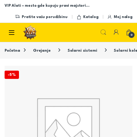
Skip to navigation
Skip to content
VIP Alati – mesto gde kupuju pravi majstori…
Pratite vašu porudžbinu
Katalog
Moj nalog
Open
0
Početna
Grejanje
Solarni sistemi
Solarni kol
-
5%